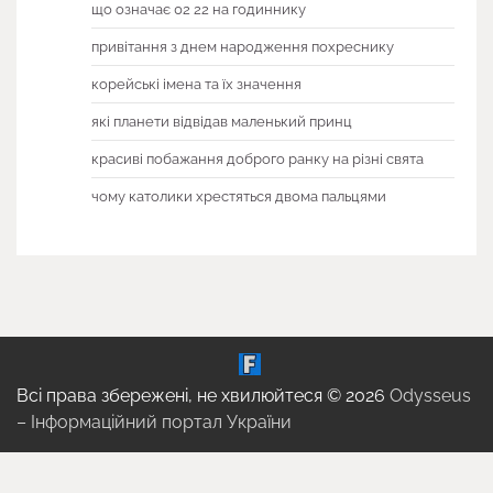
що означає 02 22 на годиннику
привітання з днем народження похреснику
корейські імена та їх значення
які планети відвідав маленький принц
красиві побажання доброго ранку на різні свята
чому католики хрестяться двома пальцями
Всі права збережені, не хвилюйтеся © 2026
Odysseus
– Інформаційний портал України