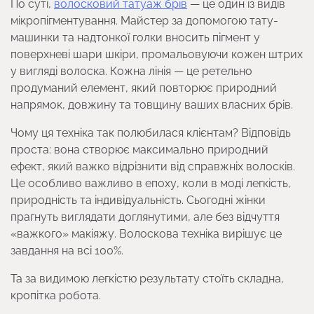
По суті,
волосковий татуаж брів
— це один із видів
мікропігментування. Майстер за допомогою тату-
машинки та надтонкої голки вносить пігмент у
поверхневі шари шкіри, промальовуючи кожен штрих
у вигляді волоска. Кожна лінія — це ретельно
продуманий елемент, який повторює природний
напрямок, довжину та товщину ваших власних брів.
Чому ця техніка так полюбилася клієнтам? Відповідь
проста: вона створює максимально природний
ефект, який важко відрізнити від справжніх волосків.
Це особливо важливо в епоху, коли в моді легкість,
природність та індивідуальність. Сьогодні жінки
прагнуть виглядати доглянутими, але без відчуття
«важкого» макіяжу. Волоскова техніка вирішує це
завдання на всі 100%.
Та за видимою легкістю результату стоїть складна,
кропітка робота.