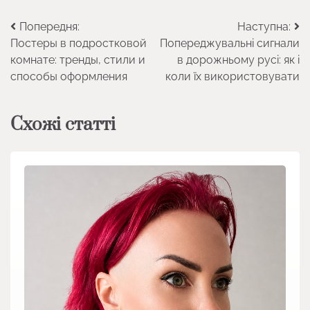
Навігація
Попередня:
Наступна:
Постеры в подростковой
Попереджувальні сигнали
записів
комнате: тренды, стили и
в дорожньому русі: як і
способы оформления
коли їх використовувати
Схожі статті