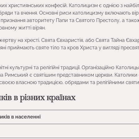
ких християнських конфесій. Католицизм є однією з найбі
бряди та вчення. Основні риси католицизму включають вір
), признання авторитету Папи та Святого Престолу, а тако
овному житті вірян.
жертву на хресті. Свята Євхаристія, або Свята Тайна Євхар
яні приймають святе тіло та кров Христа у вигляді пресвя
ні культурні та релігійні традиції. Організаційно Католиць
 Папа Римський є святішим представником церкви. Католики
і своєю власною традицією, обрядами та релігійними свят
ків в різних країнах
иків в населенні