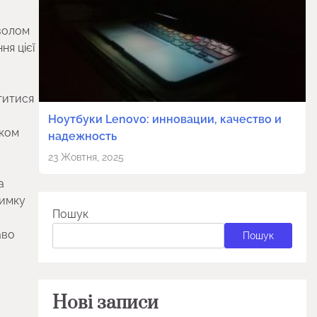
мволом
ня цієї
ститися
Ноутбуки Lenovo: инновации, качество и
тком
надежность
23 Жовтня, 2025
а
римку
Пошук
аво
Пошук
Нові записи