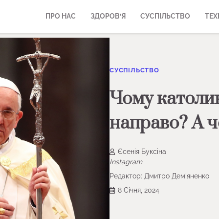
ПРО НАС
ЗДОРОВ’Я
СУСПІЛЬСТВО
ТЕХ
СУСПІЛЬСТВО
Чому католик
направо? А 
Єсенія Буксіна
Instagram
Редактор:
Дмитро Дем'яненко
8 Січня, 2024