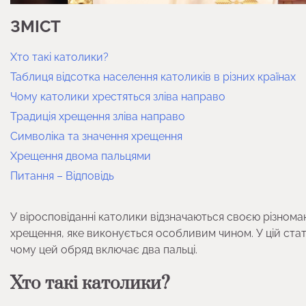
ЗМІСТ
Хто такі католики?
Таблиця відсотка населення католиків в різних країнах
Чому католики хрестяться зліва направо
Традиція хрещення зліва направо
Символіка та значення хрещення
Хрещення двома пальцями
Питання – Відповідь
У віросповіданні католики відзначаються своєю різноман
хрещення, яке виконується особливим чином. У цій стат
чому цей обряд включає два пальці.
Хто такі католики?