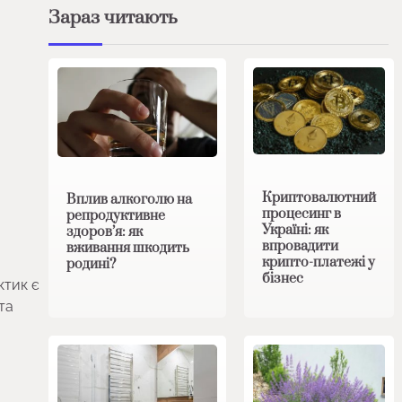
Зараз читають
Криптовалютний
Вплив алкоголю на
процесинг в
репродуктивне
Україні: як
здоров’я: як
впровадити
вживання шкодить
крипто-платежі у
родині?
бізнес
ктик є
та