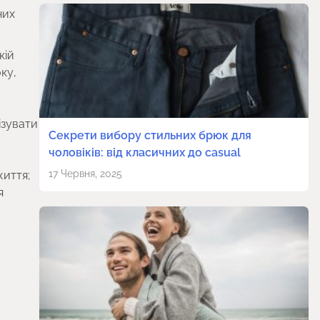
них
кій
ку,
ізувати
Секрети вибору стильних брюк для
чоловіків: від класичних до casual
17 Червня, 2025
життя;
я