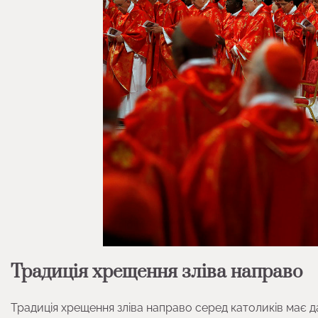
Традиція хрещення зліва направо
Традиція хрещення зліва направо серед католиків має дав