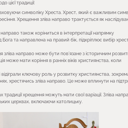
о цієї традиції:
раховуючи символіку Хреста. Хрест, який є важливим си
ресіння. Хрещення зліва направо трактується як наслідуван
направо також коріниться в інтерпретації напрямку
д Бога та направлена на правий бік, підкріплює вибір хре
ня зліва направо може бути пов’язане з історичним розви
ія може мати коріння в ранніх віків християнства, коли
які відіграли ключову роль у розвитку християнства, зокрем
нях, хрестячись зліва направо. Це може вплинути на підт
х традиції хрещення можуть мати свої варіації. Зліва напр
ьких церквах, включаючи католицьку.