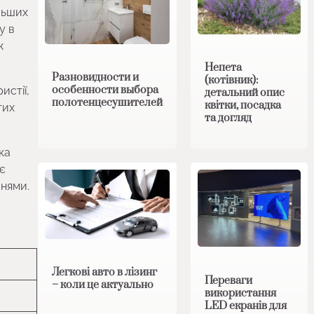
льших
у в
ж
Непета
Разновидности и
(котівник):
особенности выбора
истії,
детальний опис
полотенцесушителей
квітки, посадка
тих
та догляд
ка
 є
инями.
Легкові авто в лізинг
Переваги
– коли це актуально
використання
LED екранів для