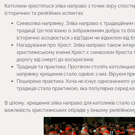
Католики хрестяться зліва направо з точки зору спосте
історичних та релігійних аспектах:
Символіка напрямку. Зліва направо є традиційним
традиції. Це пов’язано із зображенням добра та бла
історично асоціюється з від’їздом чи відхилом від 
Нагадування про Хрест. Зліва направо також інтерп
християнському вченні Хрест є символом Христа та
дорогу від смерті до воскресіння;
Традиція та практика. Протягом століть католицька
напрямку хрещення стало однією з них. Віруючі пр
Поширена практика. Хоча не існує однозначного ун
традиція стала практикою, яка популярна серед кат
В цілому, хрещення зліва направо для католиків стало 
важливість християнських обрядів у їхньому релігійному