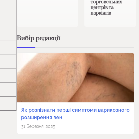
торговельних
центрів та
паркінгів
Вибір редакції
Як розпізнати перші симптоми варикозного
розширення вен
31 Березня, 2025