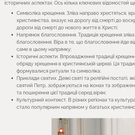
історичних аспектах. Ось кілька ключових відомостей щод
Символіка хрещення. Зліва направо хрестяться, в
християнства, вказує на дорогу від смерті до воск
дороги від смерті до нового життя в Христі;
Напрямок благословення. Традиція хрещення зліва 
благословення. Віра в те, що благословення йде ві
саме в цьому напрямку;
Історичні аспекти. Впровадження традиції хрещен
обряду хрещення в християнській церкві. Ця традиц
формувалися ритуали та символіка;
Приклади святих. Деякі святі та релігійні постаті, 
святий Петр, зображуються на іконах та зображен
та поширення цієї традиції серед вірян;
Культурний контекст. В різних регіонах та культура
стало популярним напрямом у багатьох християнс