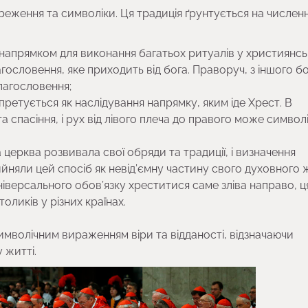
реження та символіки. Ця традиція ґрунтується на числен
 напрямком для виконання багатьох ритуалів у християнсь
гословення, яке приходить від бога. Праворуч, з іншого бо
благословення;
ретується як наслідування напрямку, яким іде Хрест. В
 спасіння, і рух від лівого плеча до правого може символ
 церква розвивала свої обряди та традиції, і визначення
ийняли цей спосіб як невід’ємну частину свого духовного 
іверсального обов’язку хреститися саме зліва направо, ц
оликів у різних країнах.
символічним вираженням віри та відданості, відзначаючи
 житті.