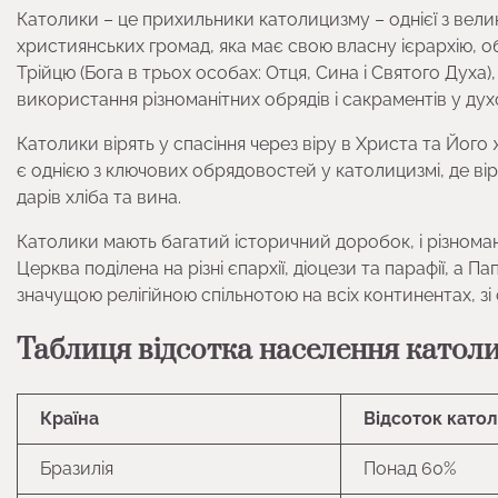
Католики – це прихильники католицизму – однієї з вели
християнських громад, яка має свою власну ієрархію, о
Трійцю (Бога в трьох особах: Отця, Сина і Святого Духа
використання різноманітних обрядів і сакраментів у дух
Католики вірять у спасіння через віру в Христа та Його 
є однією з ключових обрядовостей у католицизмі, де вір
дарів хліба та вина.
Католики мають багатий історичний доробок, і різноманіт
Церква поділена на різні єпархії, діоцези та парафії, а
значущою релігійною спільнотою на всіх континентах, з
Таблиця відсотка населення католи
Країна
Відсоток катол
Бразилія
Понад 60%