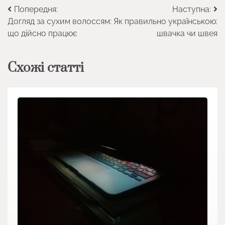
Навігація
Попередня:
Наступна:
Догляд за сухим волоссям:
Як правильно українською:
записів
що дійсно працює
швачка чи швея
Схожі статті