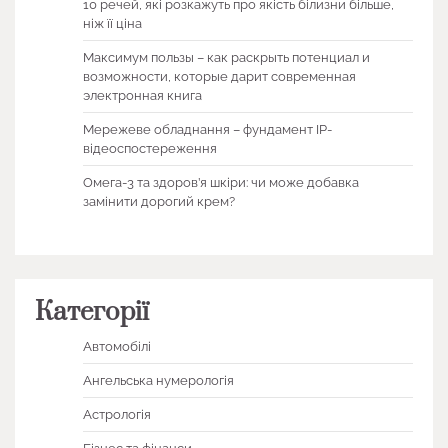
10 речей, які розкажуть про якість білизни більше,
ніж її ціна
Максимум пользы – как раскрыть потенциал и
возможности, которые дарит современная
электронная книга
Мережеве обладнання – фундамент IP-
відеоспостереження
Омега-3 та здоров’я шкіри: чи може добавка
замінити дорогий крем?
Категорії
Автомобілі
Ангельська нумерологія
Астрологія