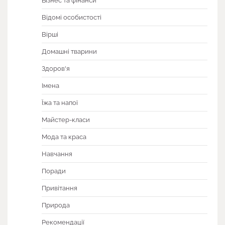
Бізнес та фінанси
Відомі особистості
Вірші
Домашні тварини
Здоров'я
Імена
Їжа та напої
Майстер-класи
Мода та краса
Навчання
Поради
Привітання
Природа
Рекомендації