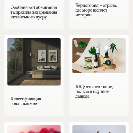
Черногория – страна,
Особливості зберігання
где море шепчет
та правила заварювання
истории
китайського пуеру
КБД: что это такое,
польза и научные
данные
Классификация
спальных мест