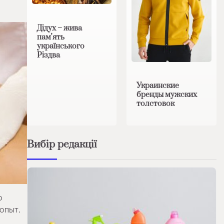
Дідух – жива
памʼять
українського
Різдва
Украинские
бренды мужских
толстовок
Вибір редакції
о
опыт,