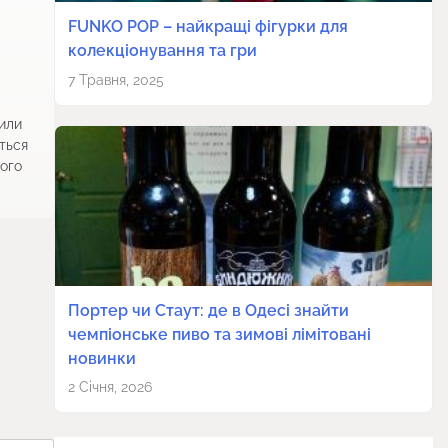
FUNKO POP – найкращі фігурки для
колекціонування та гри
7 Травня, 2025
 или
ться
ого
Портер чи Стаут: де в Одесі знайти
чемпіонське пиво та зимові лімітовані
новинки
2 Січня, 2026