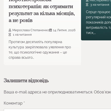
Нестеренко 
3 хв.читання
психотерапія: як отримати
Серце працює 
результат за кілька місяців,
регулярний ко
а не років
показників доп
витривалість т
Мирослава Степаненко
14 Липня, 2026
тиск,…
1 хв.читання
Протягом десятиліть популярна
культура закріплювала уявлення про
те, що психологічне одужання – це
справа всього…
Залишити відповідь
Ваша e-mail адреса не оприлюднюватиметься.
Обов’язк
Коментар
*