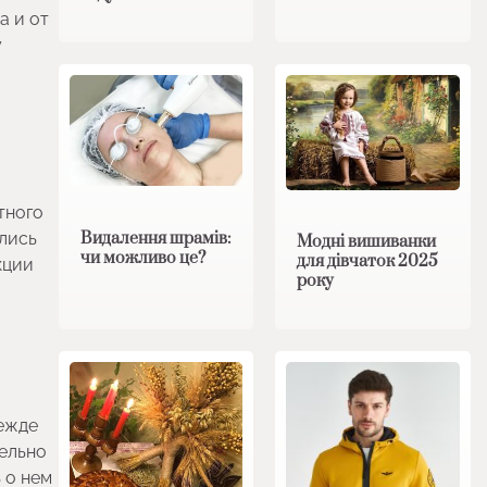
а и от
у
тного
Видалення шрамів:
ились
Модні вишиванки
чи можливо це?
для дівчаток 2025
кции
року
режде
тельно
 о нем