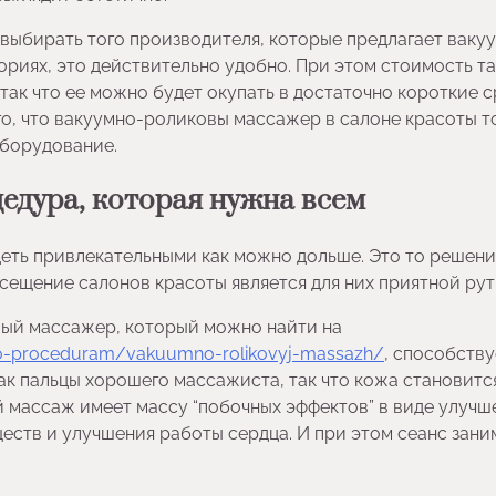
 выбирать того производителя, которые предлагает ваку
ориях, это действительно удобно. При этом стоимость т
так что ее можно будет окупать в достаточно короткие с
го, что вакуумно-роликовы массажер в салоне красоты т
оборудование.
едура, которая нужна всем
еть привлекательными как можно дольше. Это то решени
сещение салонов красоты является для них приятной рут
вый массажер, который можно найти на
-po-proceduram/vakuumno-rolikovyj-massazh/
, способству
ак пальцы хорошего массажиста, так что кожа становитс
ый массаж имеет массу “побочных эффектов” в виде улучш
еств и улучшения работы сердца. И при этом сеанс зани