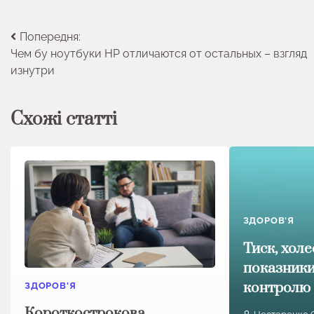
Навігація
Попередня:
Чем бу ноутбуки HP отличаются от остальных – взгляд
записів
изнутри
Схожі статті
ЗДОРОВ'Я
Тиск, холе
показники
контролю
ЗДОРОВ'Я
Короткострокова