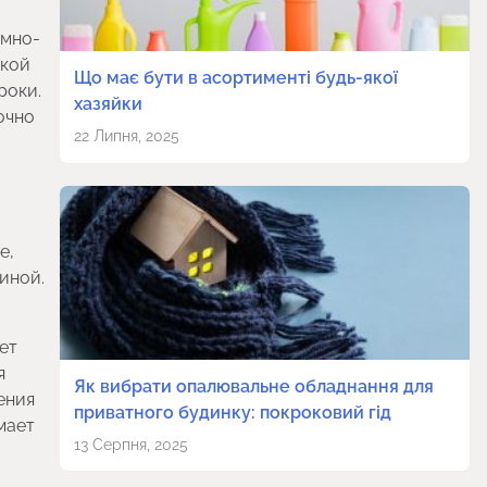
умно-
акой
Що має бути в асортименті будь-якої
роки.
хазяйки
очно
22 Липня, 2025
е,
иной.
ет
я
Як вибрати опалювальне обладнання для
ения
приватного будинку: покроковий гід
мает
13 Серпня, 2025