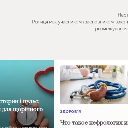
Наст
Різниця між учасником і засновником: зако
розмежування
стерин і пульс:
 для щорічного
ЗДОРОВ'Я
Что такое нефрология и