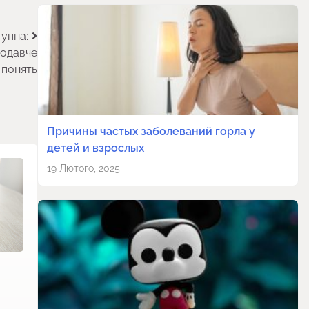
упна:
нодавче
 понять
Причины частых заболеваний горла у
детей и взрослых
19 Лютого, 2025