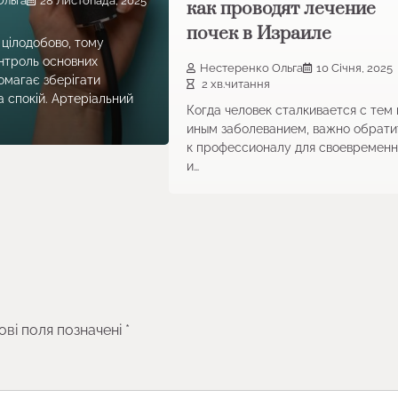
Ольга
28 Листопада, 2025
как проводят лечение
почек в Израиле
цілодобово, тому
нтроль основних
Нестеренко Ольга
10 Січня, 2025
омагає зберігати
2 хв.читання
а спокій. Артеріальний
Когда человек сталкивается с тем
иным заболеванием, важно обрати
к профессионалу для своевременн
и…
ові поля позначені
*