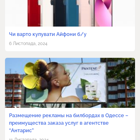
Чи варто купувати Айфони б/у
6 Листопада, 2024
Размещение рекламы на билбордах в Одессе –
преимущества заказа услуг в агентстве
“Антарис”
11 Листопада, 2024