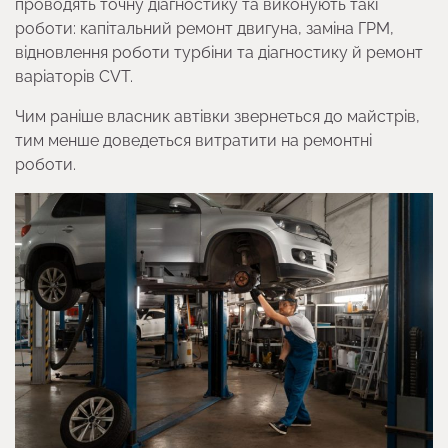
проводять точну діагностику та виконують такі
роботи: капітальний ремонт двигуна, заміна ГРМ,
відновлення роботи турбіни та діагностику й ремонт
варіаторів CVT.
Чим раніше власник автівки звернеться до майстрів,
тим менше доведеться витратити на ремонтні
роботи.