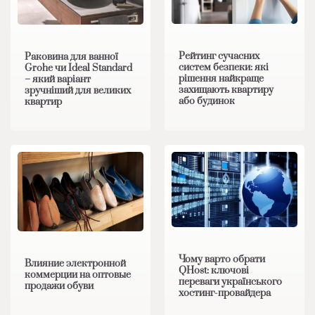
Рейтинг сучасних
Раковина для ванної
систем безпеки: які
Grohe чи Ideal Standard
рішення найкраще
– який варіант
захищають квартиру
зручніший для великих
або будинок
квартир
Чому варто обрати
Влияние электронной
QHost: ключові
коммерции на оптовые
переваги українського
продажи обуви
хостинг-провайдера