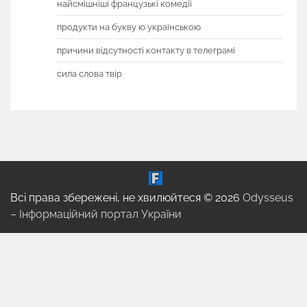
найсмішніші французькі комедії
продукти на букву ю українською
причини відсутності контакту в телеграмі
сила слова твір
Всі права збережені, не хвилюйтеся © 2026
Odysseus
– Інформаційний портал України