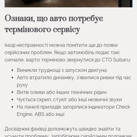
Ознаки, що авто потребує
термінового сервісу
Іноді несправності можна помітити ще до появи
серйозних проблем. Якщо автомобіль подає такі
сигнали, варто терміново звернутися до СТО Subaru:
Виникли труднощі з запуском двигуна.
Авто втратило динаміку, з’явилися ривки під час
руху
Витік оливи або інших технічних рідин
Чується скрип, стукіт або інші незвичні звуки
На панелі приладів загорілися індикатори Check
Engine, ABS або інші
Досвідчені фахівці допоможуть швидко знайти та
усунути проблему, запобігаючи серйозним поломкам.