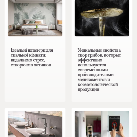
Ідеальні шпалери для
Уникальные свойства
спальної кімнати:
спор грибов, которые
видаляємо стрес,
эффективно
створюємо затишок
используются
современными
производителями
медикаментов и
косметологической
продукции