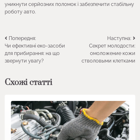
уникнути серйозних поломок і забезпечити стабільну
роботу авто.
Навігація
Попередня:
Наступна:
Чи ефективні еко-засоби
Секрет молодости:
записів
для прибирання: на що
омоложение кожи
звернути увагу?
стволовыми клетками
Схожі статті