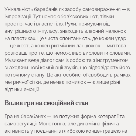
Унікальність барабанів як засобу самовираження — в
імпровізації. Тут немає обов’язкових нот, тільки
простір, час і власне тіло. Рухи, прямуючи від
внутрішнього імпульсу, знаходять власний малюнок
на пластиках. Це чиста спонтанність, де кожен удар
— це жест, а кожен ритмічний ланцюжок — миттєва
розповідь про те, що неможливо висловити словами.
Музикант веде діалог сам із собою та з інструментом,
знаходячи нові комбінації звуків, що відповідають його
поточному стану. Це акт особистої свободи в рамках
метричної сітки, де немає помилок — є лише різні
відтінки емоцій.
Вплив гри на емоційний стан
Гра на барабанах — це потужна форма котерапії та
саморегуляції. Монотонна, але динамічна фізична
активність у поєднанні з глибокою концентрацією на