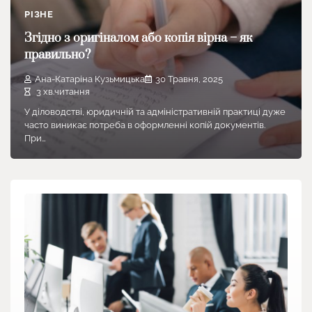
РІЗНЕ
Згідно з оригіналом або копія вірна – як
правильно?
Ана-Катаріна Кузьмицька
30 Травня, 2025
3 хв.читання
У діловодстві, юридичній та адміністративній практиці дуже
часто виникає потреба в оформленні копій документів.
При…