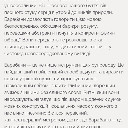
універсальний. Він — основа нашого буття: від
першого стуку серця в утробі до циклів природи.
Барабани дозволяють говорити цією мовою
безпосередньо, обходячи бар’єри розуму,
переводячи абстрактні почуття в конкретні фізичні
вібрації. Вони передають не розповідь, а стан:
тривогу, радість, силу, медитативний спокій — у
чистому, неопосередкованому вигляді.
Барабани — це не лише інструмент для супроводу. Це
найдавніший і найвірніший спосіб відчути та виразити
свій внутрішній пульс, синхронізуватися з
навколишнім світом і знайти глибинний, доречний
зв’язок з іншими без єдиного слова. Ритм, який вони
народжують, нагадує, що під шаром щоденних думок,
мовних конструкцій і соціальних масок у кожного з
нас вічно і незмінно б’ється первісний,
життєствердний метроном. Дотик до барабанів — це
можливість почути його та дати йому голос.