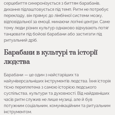
серцебиття синхронізується з биттям барабанів,
дихання підлаштовується під темп. Ритм не потребує
перекладу, він прямує до лімбічної системи мозку,
відповідальної за емоції, минаючи логічні центри. Саме
тому люди різних культур однаково відчувають потяг
танцювати під бойові барабани або застигати під
ритуальний дріб.
Барабани в культурі та історії
людства
Барабани — це один з найстаріших та
найуніверсальніших інструментів людства. Їхня історія
тісно переплетена з самою історією людського
суспільства, культури та духовності. Від найдавніших
часів ритм служив не лише музиці, але й був
потужним соціальним, комунікаційним та ритуальним
інструментом.