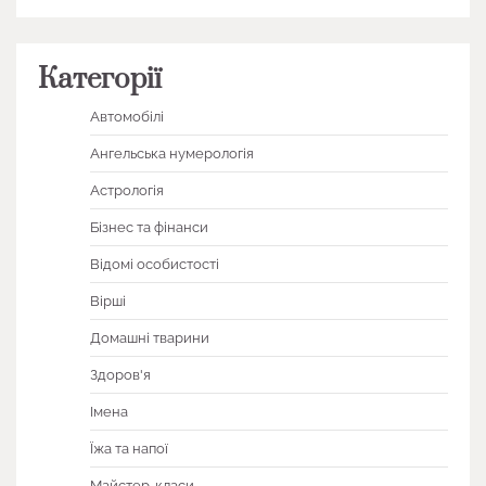
Категорії
Автомобілі
Ангельська нумерологія
Астрологія
Бізнес та фінанси
Відомі особистості
Вірші
Домашні тварини
Здоров'я
Імена
Їжа та напої
Майстер-класи