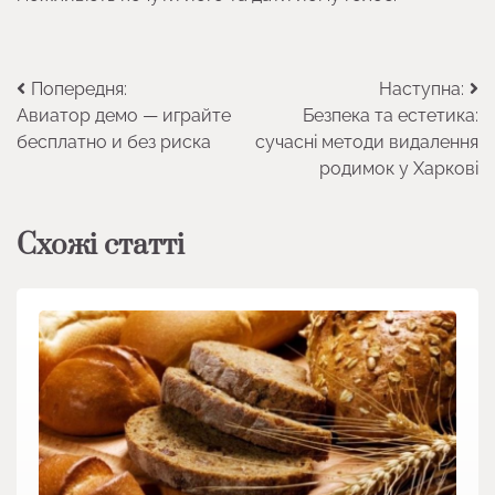
Навігація
Попередня:
Наступна:
Авиатор демо — играйте
Безпека та естетика:
записів
бесплатно и без риска
сучасні методи видалення
родимок у Харкові
Схожі статті