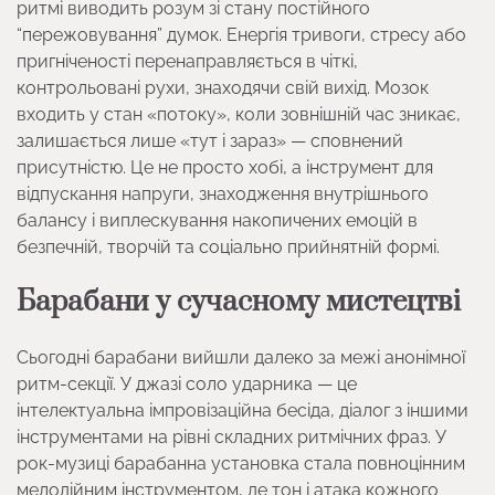
ритмі виводить розум зі стану постійного
“пережовування” думок. Енергія тривоги, стресу або
пригніченості перенаправляється в чіткі,
контрольовані рухи, знаходячи свій вихід. Мозок
входить у стан «потоку», коли зовнішній час зникає,
залишається лише «тут і зараз» — сповнений
присутністю. Це не просто хобі, а інструмент для
відпускання напруги, знаходження внутрішнього
балансу і виплескування накопичених емоцій в
безпечній, творчій та соціально прийнятній формі.
Барабани у сучасному мистецтві
Сьогодні барабани вийшли далеко за межі анонімної
ритм-секції. У джазі соло ударника — це
інтелектуальна імпровізаційна бесіда, діалог з іншими
інструментами на рівні складних ритмічних фраз. У
рок-музиці барабанна установка стала повноцінним
мелодійним інструментом, де тон і атака кожного