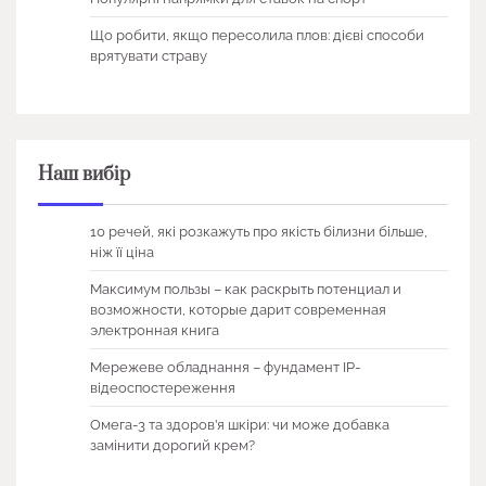
Що робити, якщо пересолила плов: дієві способи
врятувати страву
Наш вибір
10 речей, які розкажуть про якість білизни більше,
ніж її ціна
Максимум пользы – как раскрыть потенциал и
возможности, которые дарит современная
электронная книга
Мережеве обладнання – фундамент IP-
відеоспостереження
Омега-3 та здоров’я шкіри: чи може добавка
замінити дорогий крем?