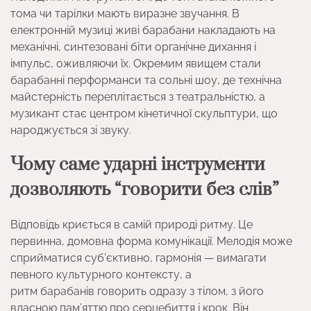
тома чи тарілки мають виразне звучання. В
електронній музиці живі барабани накладають на
механічні, синтезовані біти органічне дихання і
імпульс, оживляючи їх. Окремим явищем стали
барабанні перформанси та сольні шоу, де технічна
майстерність переплітається з театральністю, а
музикант стає центром кінетичної скульптури, що
народжується зі звуку.
Чому саме ударні інструменти
дозволяють “говорити без слів”
Відповідь криється в самій природі ритму. Це
первинна, домовна форма комунікації. Мелодія може
сприйматися суб’єктивно, гармонія — вимагати
певного культурного контексту, а
ритм барабанів говорить одразу з тілом, з його
власною пам’яттю про серцебиття і крок. Він