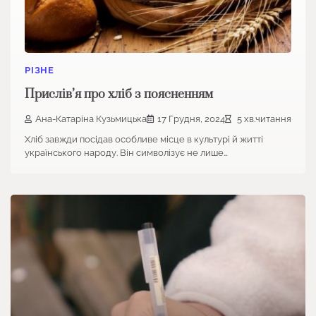
РІЗНЕ
Прислів’я про хліб з поясненням
Ана-Катаріна Кузьмицька
17 Грудня, 2024
5 хв.читання
Хліб завжди посідав особливе місце в культурі й житті
українського народу. Він символізує не лише…