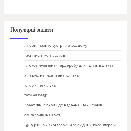
Популярні запити
як оригінально зустріти з роддому
таємниця імені василь
ключові елементи гардеробу для підлітків дівчат
як вірно написати анатоліївна
історія імені лука
тату на бедрі
креативні підходи до надання імені іграшці
ольга гришина зріст
1989 рік - рік якої тварини за східним календарем