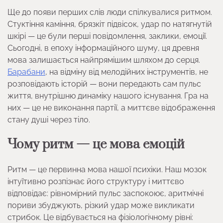
Ще до появи перших слів люди спілкувалися ритмом.
Стуктіння каміння, брязкіт підвісок, удар по натягнутій
шкірі — це були перші повідомлення, заклики, емоції.
Сьогодні, в епоху інформаційного шуму, ця древня
мова залишається найпрямішим шляхом до серця.
Барабани
, на відміну від мелодійних інструментів, не
розповідають історій — вони передають сам пульс
життя, внутрішню динаміку нашого існування. Гра на
них — це не виконання партії, а миттєве відображення
стану душі через тіло.
Чому ритм — це мова емоцій
Ритм — це первинна мова нашої психіки. Наш мозок
інтуїтивно розпізнає його структуру і миттєво
відповідає: рівномірний пульс заспокоює, аритмічні
пориви збуджують, різкий удар може викликати
стрибок. Це відбувається на фізіологічному рівні: