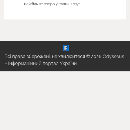
найбільше озеро україни ялпуг
Всі права збережені, не хвилюйтеся © 2026
Odysseus
– Інформаційний портал України