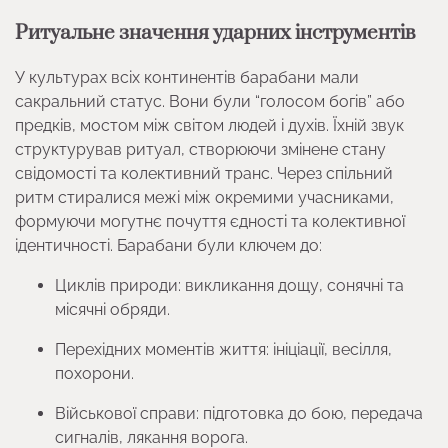
Ритуальне значення ударних інструментів
У культурах всіх континентів барабани мали
сакральний статус. Вони були “голосом богів” або
предків, мостом між світом людей і духів. Їхній звук
структурував ритуал, створюючи змінене стану
свідомості та колективний транс. Через спільний
ритм стиралися межі між окремими учасниками,
формуючи могутнє почуття єдності та колективної
ідентичності. Барабани були ключем до:
Циклів природи: викликання дощу, сонячні та
місячні обряди.
Перехідних моментів життя: ініціації, весілля,
похорони.
Військової справи: підготовка до бою, передача
сигналів, лякання ворога.