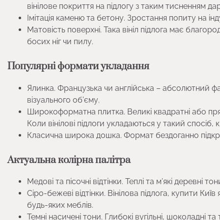
вінілове покриття на підлогу з таким тисненням да
Імітація каменю та бетону. Зростання попиту на інд
Матовість поверхні. Така вініл підлога має благоро
босих ніг чи пилу.
Популярні формати укладання
Ялинка. Французька чи англійська – абсолютний ф
візуального об’єму.
Широкоформатна плитка. Великі квадратні або пр
Коли вінілові підлоги укладаються у такий спосіб, к
Класична широка дошка. Формат бездоганно підкре
Актуальна колірна палітра
Медові та пісочні відтінки. Теплі та м’які деревні
Сіро-бежеві відтінки. Вінілова підлога, купити Ки
будь-яких меблів.
Темні насичені тони. Глибокі вугільні, шоколадні 