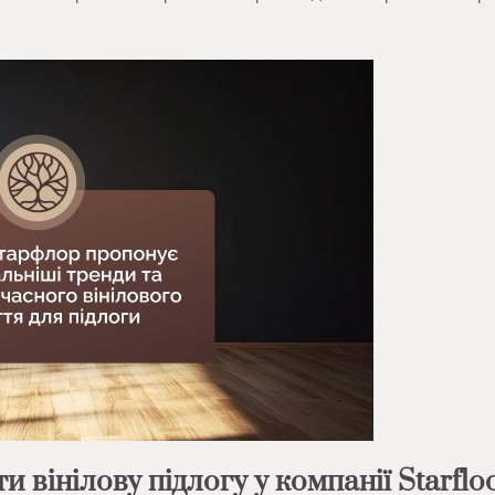
 вінілову підлогу у компанії Starflo