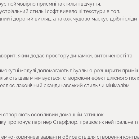
рує неймовірно приємні тактильні відчуття.
устріальний стиль і лофт вивело ці текстури в топ.
дний і дорогий вигляд, а також чудово маскує дрібні сліди 
аворит, який додає простору динаміки, витонченості та
ямокутні модулі допомагають візуально розширити приміщ
ількість швів мінімізується, створюючи ефект цілісного пол
слює лаконічний скандинавський стиль чи мінімалізм.
 тони створюють особливий домашній затишок.
їв яку пропонує партнер Старфлор, працює як нейтральне т
та темно-коричневі варіанти обирають для створення контр