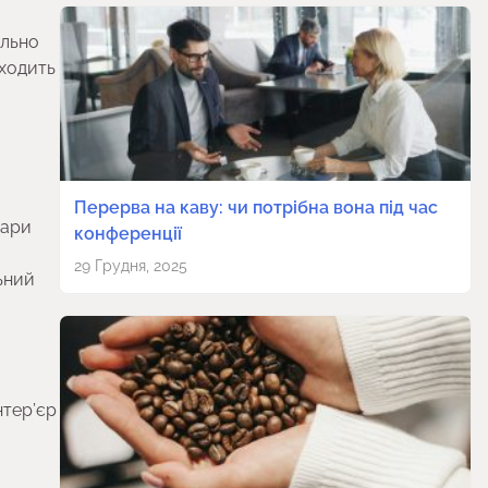
ально
дходить
Перерва на каву: чи потрібна вона під час
вари
конференції
29 Грудня, 2025
ьний
нтер’єр