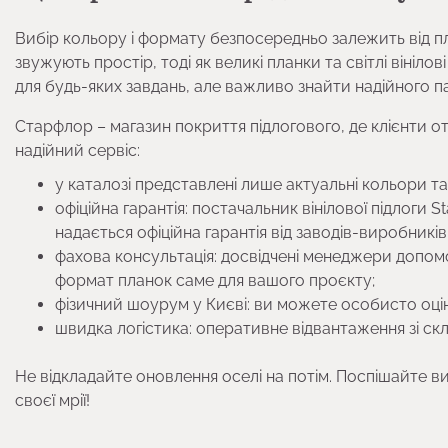
Вибір кольору і формату безпосередньо залежить від пло
звужують простір, тоді як великі планки та світлі вініл
для будь-яких завдань, але важливо знайти надійного п
Старфлор – магазин покриття підлогового, де клієнти о
надійний сервіс:
у каталозі представлені лише актуальні кольори та
офіційна гарантія: постачальник вінілової підлоги 
надається офіційна гарантія від заводів-виробників
фахова консультація: досвідчені менеджери допомо
формат планок саме для вашого проєкту;
фізичний шоурум у Києві: ви можете особисто оцін
швидка логістика: оперативне відвантаження зі скл
Не відкладайте оновлення оселі на потім. Поспішайте ви
своєї мрії!