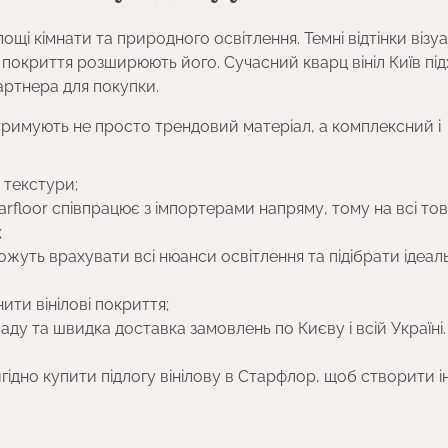
щі кімнати та природного освітлення. Темні відтінки візу
ові покриття розширюють його. Сучасний кварц вініл Київ пі
артнера для покупки.
тримують не просто трендовий матеріал, а комплексний і
 текстури;
Starfloor співпрацює з імпортерами напряму, тому на всі то
;
жуть врахувати всі нюанси освітлення та підібрати ідеал
ити вінілові покриття;
аду та швидка доставка замовлень по Києву і всій Україні.
гідно купити підлогу вінілову в Старфлор, щоб створити і