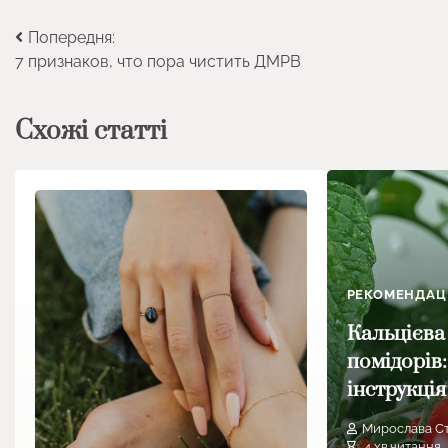
Навігація
Попередня:
7 признаков, что пора чистить ДМРВ
записів
Схожі статті
РЕКОМЕНДАЦІ
Кальцієва 
помідорів:
інструкція
Мирослава С
4 хв.читання