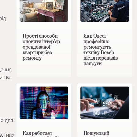
від
Прості способи
Як в Одесі
оновити інтер’єр
професійно
орендованої
ремонтують
квартири без
техніку Bosch
ремонту
після перепадів
напруги
ення.
отна.
ло для
Как работает
Пошуковий
астних