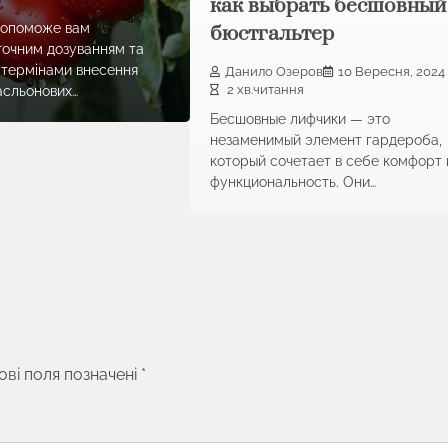
как выбрать бесшовный
допоможе вам
бюстгальтер
точним дозуванням та
термінами внесення
Данило Озеров
10 Вересня, 2024
2 хв.читання
асльонових…
Бесшовные лифчики — это
незаменимый элемент гардероба,
который сочетает в себе комфорт 
функциональность. Они…
ові поля позначені
*