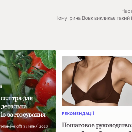
Наст
Чому Ірина Вовк викликає такий 
Ї
селітра для
 детальна
 із застосування
РЕКОМЕНДАЦІЇ
Пошаговое руководство
тепаненко
3 Липня, 2026