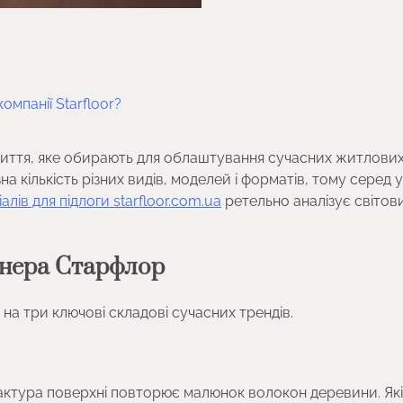
омпанії Starfloor?
риття, яке обирають для облаштування сучасних житлових
 кількість різних видів, моделей і форматів, тому серед 
лів для підлоги starfloor.com.ua
ретельно аналізує світов
ртнера Старфлор
 на три ключові складові сучасних трендів.
 фактура поверхні повторює малюнок волокон деревини. Як