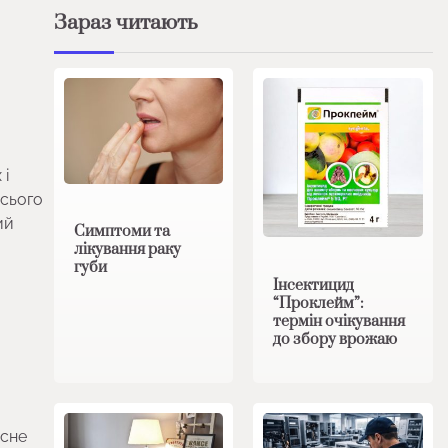
Зараз читають
 і
усього
ий
Симптоми та
лікування раку
губи
Інсектицид
“Проклейм”:
термін очікування
до збору врожаю
існе