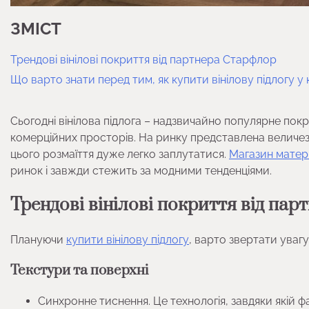
ЗМІСТ
Трендові вінілові покриття від партнера Старфлор
Що варто знати перед тим, як купити вінілову підлогу у к
Сьогодні вінілова підлога – надзвичайно популярне пок
комерційних просторів. На ринку представлена величезна
цього розмаїття дуже легко заплутатися.
Магазин матеріа
ринок і завжди стежить за модними тенденціями.
Трендові вінілові покриття від па
Плануючи
купити вінілову підлогу
, варто звертати увагу
Текстури та поверхні
Синхронне тиснення. Це технологія, завдяки якій