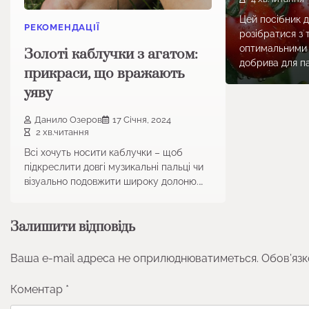
Цей посібник 
РЕКОМЕНДАЦІЇ
розібратися з 
оптимальними 
Золоті каблучки з агатом:
добрива для п
прикраси, що вражають
уяву
Данило Озеров
17 Січня, 2024
2 хв.читання
Всі хочуть носити каблучки – щоб
підкреслити довгі музикальні пальці чи
візуально подовжити широку долоню.…
Залишити відповідь
Ваша e-mail адреса не оприлюднюватиметься.
Обов’язк
Коментар
*