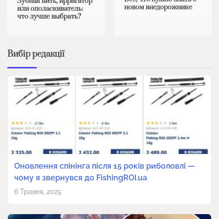
Зубная нить, ирригатор
новом внедорожнике
или ополаскиватель:
что лучше выбрать?
Вибір редакції
Оновлення спінінга після 15 років риболовлі —
чому я звернувся до FishingROI.ua
6 Травня, 2025