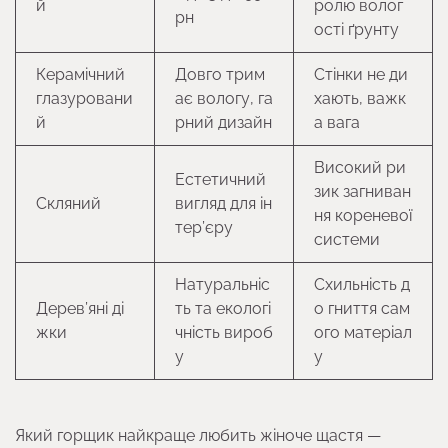
й
ролю волог
рн
ості ґрунту
Керамічний
Довго трим
Стінки не ди
глазуровани
ає вологу, га
хають, важк
й
рний дизайн
а вага
Високий ри
Естетичний
зик загниван
Скляний
вигляд для ін
ня кореневої
тер’єру
системи
Натуральніс
Схильність д
Дерев’яні ді
ть та екологі
о гниття сам
жки
чність вироб
ого матеріал
у
у
Який горщик найкраще любить жіноче щастя —