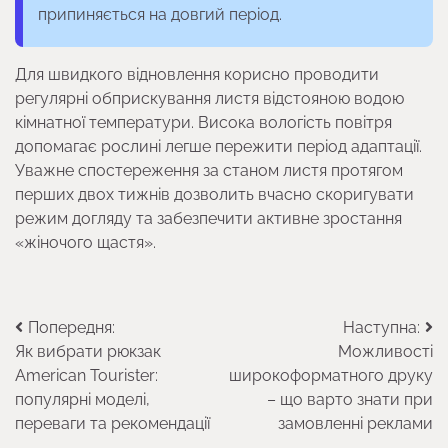
припиняється на довгий період.
Для швидкого відновлення корисно проводити
регулярні обприскування листя відстояною водою
кімнатної температури. Висока вологість повітря
допомагає рослині легше пережити період адаптації.
Уважне спостереження за станом листя протягом
перших двох тижнів дозволить вчасно скоригувати
режим догляду та забезпечити активне зростання
«жіночого щастя».
Навігація
Попередня:
Наступна:
Як вибрати рюкзак
Можливості
записів
American Tourister:
широкоформатного друку
популярні моделі,
– що варто знати при
переваги та рекомендації
замовленні реклами