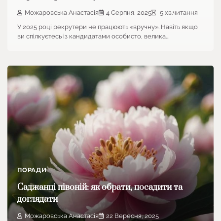
Можаровська Анастасія
4 Серпня, 2025
5 хв.читання
У 2025 році рекрутери не працюють «вручну». Навіть якщо
ви спілкуєтесь із кандидатами особисто, велика…
ПОРАДИ
Саджанці півоній: як обрати, посадити та
доглядати
Можаровська Анастасія
22 Вересня, 2025