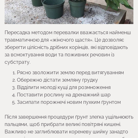
Пересадка методом перевалки вважається найменш
травматичною для «жіночого щастя». Це дозволяє
зберегти цілісність дрібних корінців, які відповідають
за всмоктування води та поживних речовин із
субстрату.
Рясно зволожити землю перед витягуванням
Обережно дістати земляну грудку
Відділити молоді кущі для розмноження
Поставити рослину на дренажний шар
Засипати порожнечі новим пухким ґрунтом
Після завершення процедури ґрунт злегка ущільнюють
пальцями, щоб прибрати великі повітряні кишені.
Важливо не заглиблювати кореневу шийку занадто