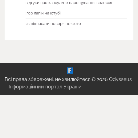
відгуки про капсульне нарощування волосся
ігор лапін на ютубі
як підписати новорічне фото
Всі права збережені, не хвилюйтеся © 2026
Odysseus
– Інформаційний портал України