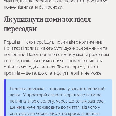
сильно, інакше рослина може перестати рости або
почне підгнивати біля основи.
Як уникнути помилок після
пересадки
Перші дні після переїзду в новий дім є критичними.
Початкові поливи мають бути дуже обережними та
помірними. Вазон повинен стояти у місці з розсіяним
світлом, оскільки прямі сонячні промені залишать
опіки на молодих листках. Також варто уникати
протягів — це те, що спатифілум терпіти не може.
Головна помилка — посадка у занадто великий
вазон. У просторій ємності коріння не встигає
поглинати всю вологу, через що земля закисає.
Це неминуче призводить до гниття, від чого у
спатифілума чорніє листя по краях, а цвітіння