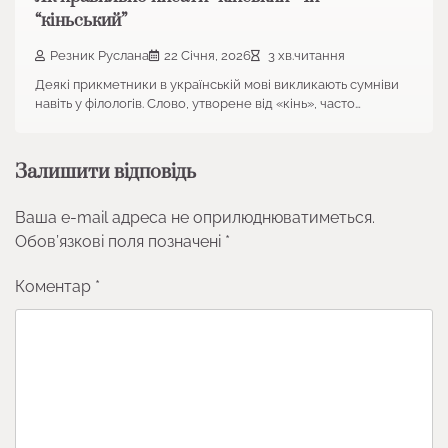
“кіньський”
Резник Руслана
22 Січня, 2026
3 хв.читання
Деякі прикметники в українській мові викликають сумніви
навіть у філологів. Слово, утворене від «кінь», часто…
Залишити відповідь
Ваша e-mail адреса не оприлюднюватиметься.
Обов’язкові поля позначені
*
Коментар
*