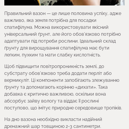
Правильний вазон — це лише половина успіху, адже
важливо, яка земля потрібна для посадки
спатифілума. Можна використовувати якісний
універсальний ґрунт, але його обов’язково потрібно
адаптувати під потреби рослини. Ідеальний склад
ґрунту для вирощування спатифілума має бути
легким, пухким та мати слабку кислотність.
Щоб підвищити повітропроникність землі, до
субстрату обов’язково треба додати перліт або
вермикуліт. Ці компоненти запобігають злежуванню
ґрунту та допомагають корінню «дихати». Така
добавка є критично важливою, оскільки вона
абсорбує зайву вологу та віддає її рослині
поступово, що імітує природне середовище тропіків.
На дно вазона необхідно викласти надійний
дренажний шар товщиною 2-3 сантиметри.