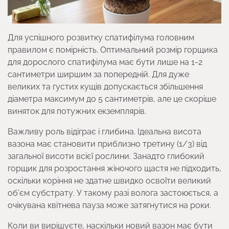
Для успішного розвитку спатифілума головним
правилом є помірність. Оптимальний розмір горщика
для дорослого спатифілума має бути лише на 1-2
сантиметри ширшим за попередній. Для дуже
великих та густих кущів допускається збільшення
діаметра максимум до 5 сантиметрів, але це скоріше
виняток для потужних екземплярів.
Важливу роль відіграє і глибина. Ідеальна висота
вазона має становити приблизно третину (1/3) від
загальної висоти всієї рослини. Занадто глибокий
горщик для розростання жіночого щастя не підходить,
оскільки коріння не здатне швидко освоїти великий
об’єм субстрату. У такому разі волога застоюється, а
очікувана квітнева пауза може затягнутися на роки.
Коли ви вирішуєте, наскільки новий вазон має бути