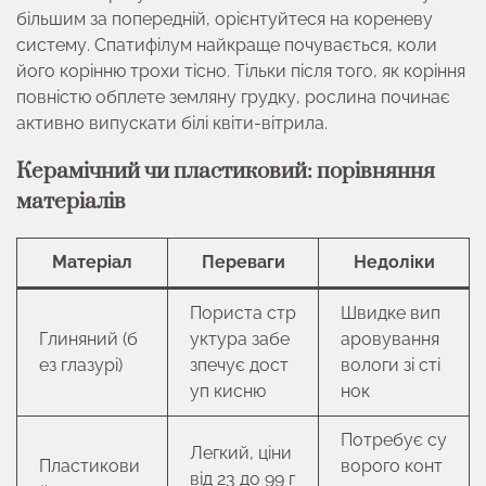
більшим за попередній, орієнтуйтеся на кореневу
систему. Спатифілум найкраще почувається, коли
його корінню трохи тісно. Тільки після того, як коріння
повністю обплете земляну грудку, рослина починає
активно випускати білі квіти-вітрила.
Керамічний чи пластиковий: порівняння
матеріалів
Матеріал
Переваги
Недоліки
Пориста стр
Швидке вип
Глиняний (б
уктура забе
аровування
ез глазурі)
зпечує дост
вологи зі сті
уп кисню
нок
Потребує су
Легкий, ціни
Пластикови
ворого конт
від 23 до 99 г