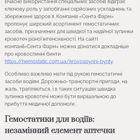
Вчасне використання спеціальних засобів відіграє
ключову роль у запобіганні серйозних ускладнень та
збереженні здоров’я. Компанія «Сента Фарм»
пропонує широкий асортимент гемостатичних
засобів, призначених для швидкої та надійної зупинки
кровотеч різної інтенсивності. На сайті
компанії«Сента Фарм» можна дізнатися докладніше
про кровоспинні бинти
https://hemostatic.com.ua/krovospynni-bynty
.
Особливо важливо мати під рукою гемостатичні
засоби водіям. Дорожньо-транспортні пригоди, на
жаль, трапляються, і в таких ситуаціях швидка
зупинка кровотечі може бути вирішальною до
прибуття медичної допомоги.
Гемостатики для водіїв:
незамінний елемент аптечки