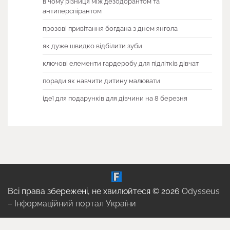
в чому різниця між дезодорантом та
антиперспірантом
прозові привітання богдана з днем янгола
як дуже швидко відбілити зуби
ключові елементи гардеробу для підлітків дівчат
поради як навчити дитину малювати
ідеї для подарунків для дівчини на 8 березня
Всі права збережені, не хвилюйтеся © 2026
Odysseus
– Інформаційний портал України