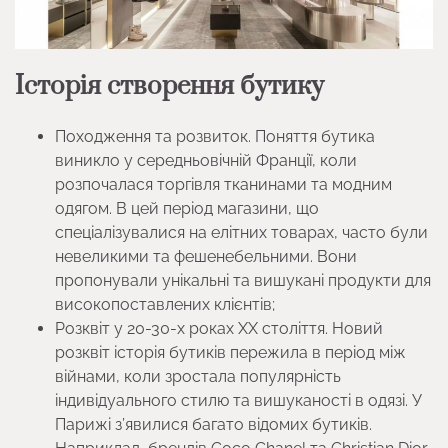
Історія створення бутику
Походження та розвиток. Поняття бутика
виникло у середньовічній Франції, коли
розпочалася торгівля тканинами та модним
одягом. В цей період магазини, що
спеціалізувалися на елітних товарах, часто були
невеликими та фешенебельними. Вони
пропонували унікальні та вишукані продукти для
високопоставлених клієнтів;
Розквіт у 20-30-х роках XX століття. Новий
розквіт історія бутиків пережила в період між
війнами, коли зростала популярність
індивідуального стилю та вишуканості в одязі. У
Парижі з’явилися багато відомих бутиків.