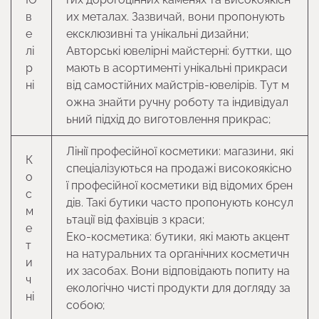
в
их металах. Зазвичай, вони пропонують
е
ексклюзивні та унікальні дизайни;
лі
Авторські ювелірні майстерні: буттки, що
р
мають в асортименті унікальні прикраси
ні
від самостійних майстрів-ювелірів. Тут м
ожна знайти ручну роботу та індивідуал
ьний підхід до виготовлення прикрас;
Лінії професійної косметики: магазини, які
К
спеціалізуються на продажі високоякісно
о
ї професійної косметики від відомих брен
с
дів. Такі бутики часто пропонують консул
м
ьтації від фахівців з краси;
е
Еко-косметика: бутики, які мають акцент
т
на натуральних та органічних косметичн
и
их засобах. Вони відповідають попиту на
ч
екологічно чисті продукти для догляду за
ні
собою;