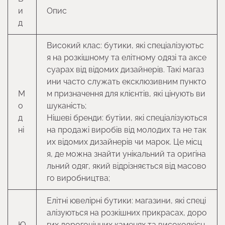
и
Опис
д
Високий клас: бутики, які спеціалізуютьс
я на розкішному та елітному одязі та аксе
суарах від відомих дизайнерів. Такі магаз
ини часто служать ексклюзивним пункто
М
м призначення для клієнтів, які цінують ви
о
шуканість;
д
Нішеві бренди: бутіии, які спеціалізуються
ні
на продажі виробів від молодих та не так
их відомих дизайнерів чи марок. Це місц
я, де можна знайти унікальний та оригіна
льний одяг, який відрізняється від масово
го виробництва;
Елітні ювелірні бутики: магазини, які спеці
алізуються на розкішних прикрасах, доро
Ю
гих дорогоцінних каменях та високоякісн