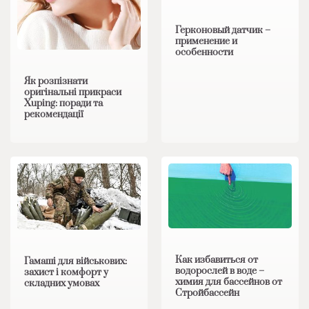
Герконовый датчик –
применение и
особенности
Як розпізнати
оригінальні прикраси
Xuping: поради та
рекомендації
Как избавиться от
Гамаші для військових:
водорослей в воде –
захист і комфорт у
химия для бассейнов от
складних умовах
Стройбассейн