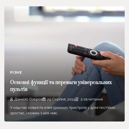
РІЗНЕ
Основні функції та переваги універсальних
пультів
Данило Озеров
29 Серпня, 2024
2 хв.читання
У наш час кількість електронних пристроїв у домі постійно
зростає, і кожен з них має…