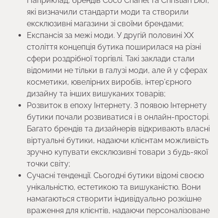
Наприклад, брендів Coco Chanel та Christian Dior,
які визначили стандарти моди та створили
ексклюзивні магазини зі своїми брендами;
Експансія за межі моди. У другій половині XX
століття концепція бутика поширилася на різні
сфери роздрібної торгівлі. Такі заклади стали
відомими не тільки в галузі моди, але й у сферах
косметики, ювелірних виробів, інтер’єрного
дизайну та інших вишуканих товарів;
Розвиток в епоху Інтернету. З появою Інтернету
бутики почали розвиватися і в онлайн-просторі.
Багато брендів та дизайнерів відкривають власні
віртуальні бутики, надаючи клієнтам можливість
зручно купувати ексклюзивні товари з будь-якої
точки світу;
Сучасні тенденції. Сьогодні бутики відомі своєю
унікальністю, естетикою та вишуканістю. Вони
намагаються створити індивідуально розкішне
враження для клієнтів, надаючи персоналізоване