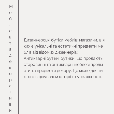
М
е
б
л
е
ві
Дизайнерські бутіки меблів: магазини, в я
т
ких є унікальні та естетичні предмети ме
а
блів від відомих дизайнерів;
д
Антикварні бутіки: бутики, що продають
е
старовинні та антикварні меблеві предм
к
ети та предмети декору. Це місце для ти
о
х, хто є цінувачем історії та унікальності.
р
а
т
и
в
ні