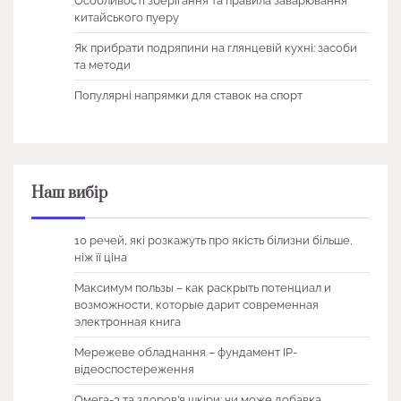
Особливості зберігання та правила заварювання
китайського пуеру
Як прибрати подряпини на глянцевій кухні: засоби
та методи
Популярні напрямки для ставок на спорт
Наш вибір
10 речей, які розкажуть про якість білизни більше,
ніж її ціна
Максимум пользы – как раскрыть потенциал и
возможности, которые дарит современная
электронная книга
Мережеве обладнання – фундамент IP-
відеоспостереження
Омега-3 та здоров’я шкіри: чи може добавка