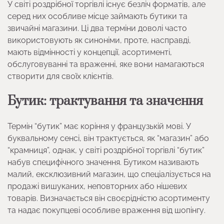
У світі роздрібної торгівлі існує безліч форматів, але
серед них особливе місце займають бутики та
звичайні магазини. Ці два терміни доволі часто
використовують як синоніми, проте, насправді,
мають відмінності у концепції, асортименті,
обслуговуванні та враженні, яке вони намагаються
створити для своїх клієнтів.
Бутик: трактування та значення
Термін “бутик” має коріння у французькій мові. У
буквальному сенсі, він трактується, як “магазин” або
“крамниця”, однак, у світі роздрібної торгівлі “бутик”
набув специфічного значення. Бутиком називають
малий, ексклюзивний магазин, що спеціалізується на
продажі вишуканих, неповторних або нішевих
товарів. Визначається він своєрідністю асортименту
та надає покупцеві особливе враження від шопінгу.