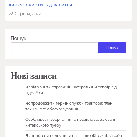
как ее очистить для питья
28 Серпня, 2024
Пошук
Пошук
Нові записи
Як відрізнити справжній натуральний сапфір від
підробки
Як продовжити термін служби трактора: план
технічного обслуговування
Особливості зберігання та правила заварювання
китайського пуеру
Як прибрати подряпини на глянцевій кухні: засоби