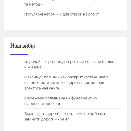
та методи
Популярні напрямки для ставок на спорт
Наш вибір
10 речей, які розкажуть про якість білизни більше,
ніж її ціна
Максимум пользы – как раскрыть потенциал и
возможности, которые дарит современная
электронная книга
Мережеве обладнання – фундамент IP-
відеоспостереження
Омега-3 та здоров’я шкіри: чи може добавка
замінити дорогий крем?