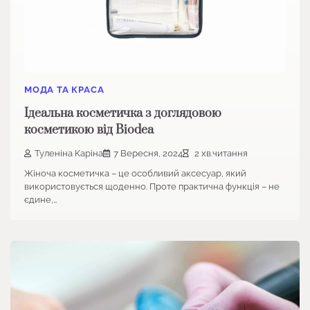
МОДА ТА КРАСА
Ідеальна косметичка з доглядовою
косметикою від Biodea
Туленіна Каріна
7 Вересня, 2024
2 хв.читання
Жіноча косметичка – це особливий аксесуар, який
використовується щоденно. Проте практична функція – не
єдине,…