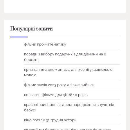
Популярні запити
фільми про математику
поради з вибору подарунків для дівчини на 8
березня
привітання з днем ангела для ксенії українською
мовою
фільми жахів 2023 року які вже вийшли
повчальні фільми для дітей 10 років
красиві привітання з днем народження внучці від
бабусі
кіно потяг у 31 грудня актори
як зробити бордоську суміш в домашніх умовах