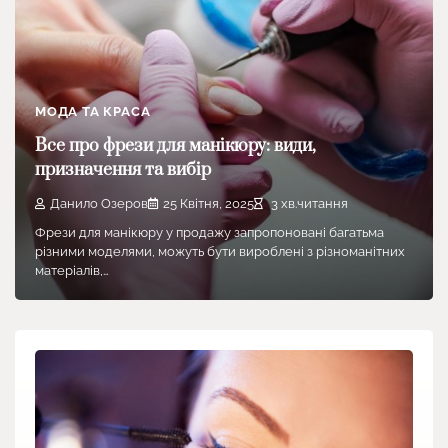
МОДА ТА КРАСА
Все про фрези для манікюру: види,
призначення та вибір
Данило Озеров
25 Квітня, 2025
3 хв.читання
Фрези для манікюру у продажу запропоновані багатьма
різними моделями, можуть бути вироблені з різноманітних
матеріалів,…