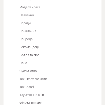
Мода та краса
Навчання
Поради
Привітання
Природа
Рекомендації
Релігія та віра
Різне
Суспільство
Техніка та гаджети
Технології
Тлумачення снів
Фільми, серіали