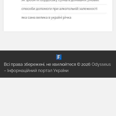
способи допомоги при алкогольній залежності
яка сама велика в україні річка
Всі права збережені, не хвилюйтеся © 2026
Odysseus
– Інформаційний портал України