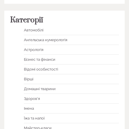
Категорії
Автомобілі
Ангельська нумерологія
Астрологія
Бізнес та фінанси
Відомі особистості
Вірші
Домашні тварини
Здоров'я
Імена
Їжа та напої
Майстер-класи