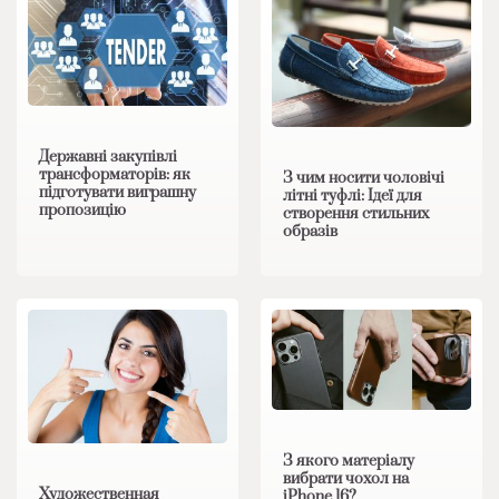
Державні закупівлі
трансформаторів: як
З чим носити чоловічі
підготувати виграшну
літні туфлі: Ідеї для
пропозицію
створення стильних
образів
З якого матеріалу
вибрати чохол на
Художественная
iPhone 16?