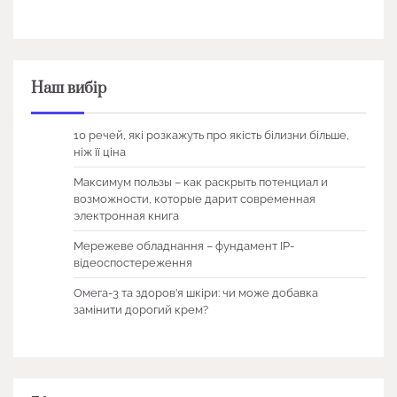
Наш вибір
10 речей, які розкажуть про якість білизни більше,
ніж її ціна
Максимум пользы – как раскрыть потенциал и
возможности, которые дарит современная
электронная книга
Мережеве обладнання – фундамент IP-
відеоспостереження
Омега-3 та здоров’я шкіри: чи може добавка
замінити дорогий крем?