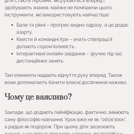
діти стають героями, які рухаються вперед і
здобувають знання, майже не помічаючи цього.
Інструменти, які використовують найчастіше:
Бали та рівні – прогрес видно одразу, а це додає
азарту.
Квести й командні ігри – вчать співпраці й
долають сором’язливість.
Інтерактивні онлайн завдання – зручно під час
дистанційних занять.
Такі елементи надають відчуття руху вперед. Також
вони допомагають бачити власні досягнення наживо.
Чому це важливо?
Заклади, що додають гейміфікацію, фактично змінюють
саму філософію навчання. Урок вже не як “обов’язок”,
а радше як подорож. При цьому діти засвоюють
знання, а ще якісно тренують навички, які потрібні у