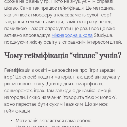
схоже на рівень у грі. Ніхто не змушує – їм справді
цікаво. Саме так працює гейміфікація. Це методика,
яка змінює атмосферу в класі: замість сухої теорії –
завдання з елементами гри, замість страху перед
помилкою – азарт спробувати ще раз. І все це вже
активно впроваджує
міжнародна школа
Study.ua,
поєднуючи якісну освіту зі справжнім інтересом дітей.
Чому гейміфікація “чіпляє” учнів?
Гейміфікація в освіті – це зовсім не про “ігри заради
ігор”. Це спосіб подати матеріал так, щоб він звучав у
ритмі нового світу. Діти щодня в смартфонах,
соцмережах, іграх. Там завжди є динаміка, емоції,
нагороди. І якщо навчання “говорить тією ж мовою”,
воно перестає бути сухим і важким. Що змінює
гейміфікація:
Мотивація з’являється сама собою.