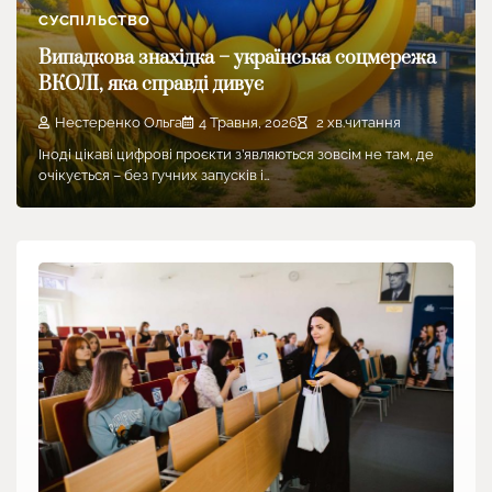
СУСПІЛЬСТВО
Випадкова знахідка – українська соцмережа
ВКОЛІ, яка справді дивує
Нестеренко Ольга
4 Травня, 2026
2 хв.читання
Іноді цікаві цифрові проєкти з’являються зовсім не там, де
очікується – без гучних запусків і…