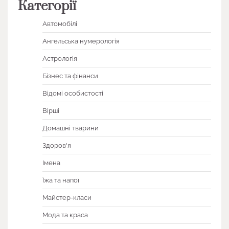
Категорії
Автомобілі
Ангельська нумерологія
Астрологія
Бізнес та фінанси
Відомі особистості
Вірші
Домашні тварини
Здоров'я
Імена
Їжа та напої
Майстер-класи
Мода та краса