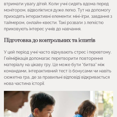
втримати увагу дітей. Коли учні сидять вдома перед
монітором, відволіктися дуже легко. Тут на допомогу
приходять інтерактивні елементи: міні-ігри, завдання з
таймером, онлайн-квести. Такі розваги з легкістю
приковують інтерес учнів до навчання.
Підготовка до контрольних та іспитів
У цей період учні часто відчувають стрес і перевтому.
Гейміфікація допомагає перетворити повторення
матеріалу на цікаву гру. Це може бути “битва” між
командами, інтерактивний тест із бонусами чи навіть
сюжетна гра, де за правильні відповіді відкривається
нова частина історії.