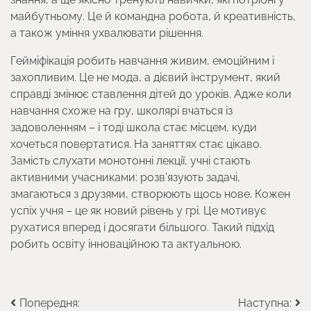
майбутньому. Це й командна робота, й креативність,
а також уміння ухвалювати рішення.
Гейміфікація робить навчання живим, емоційним і
захопливим. Це не мода, а дієвий інструмент, який
справді змінює ставлення дітей до уроків. Адже коли
навчання схоже на гру, школярі вчаться із
задоволенням – і тоді школа стає місцем, куди
хочеться повертатися. На заняттях стає цікаво.
Замість слухати монотонні лекції, учні стають
активними учасниками: розв’язують задачі,
змагаються з друзями, створюють щось нове. Кожен
успіх учня – це як новий рівень у грі. Це мотивує
рухатися вперед і досягати більшого. Такий підхід
робить освіту інноваційною та актуальною.
Навігація
Попередня:
Наступна: