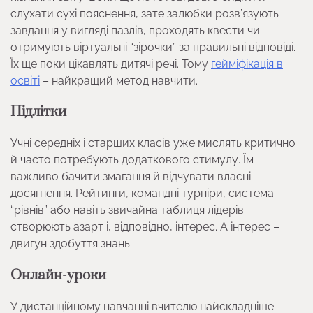
слухати сухі пояснення, зате залюбки розв’язують
завдання у вигляді пазлів, проходять квести чи
отримують віртуальні “зірочки” за правильні відповіді.
Їх ще поки цікавлять дитячі речі. Тому
гейміфікація в
освіті
– найкращий метод навчити.
Підлітки
Учні середніх і старших класів уже мислять критично
й часто потребують додаткового стимулу. Їм
важливо бачити змагання й відчувати власні
досягнення. Рейтинги, командні турніри, система
“рівнів” або навіть звичайна таблиця лідерів
створюють азарт і, відповідно, інтерес. А інтерес –
двигун здобуття знань.
Онлайн-уроки
У дистанційному навчанні вчителю найскладніше