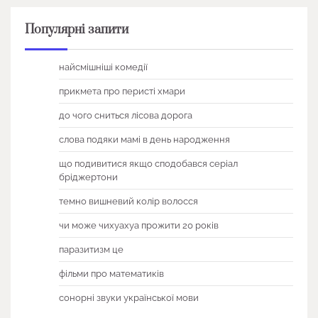
Популярні запити
найсмішніші комедії
прикмета про перисті хмари
до чого сниться лісова дорога
слова подяки мамі в день народження
що подивитися якщо сподобався серіал
бріджертони
темно вишневий колір волосся
чи може чихуахуа прожити 20 років
паразитизм це
фільми про математиків
сонорні звуки української мови