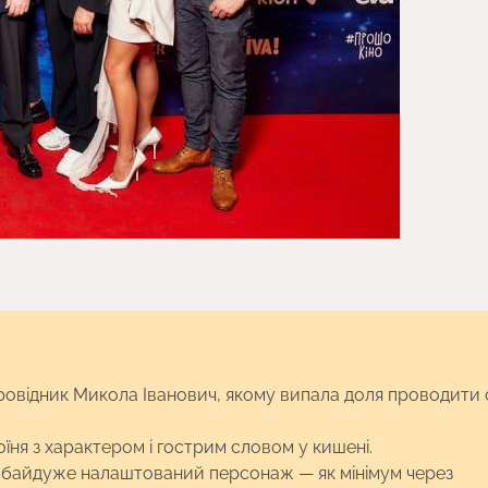
ровідник Микола Іванович, якому випала доля проводити 
ня з характером і гострим словом у кишені.
е байдуже налаштований персонаж — як мінімум через