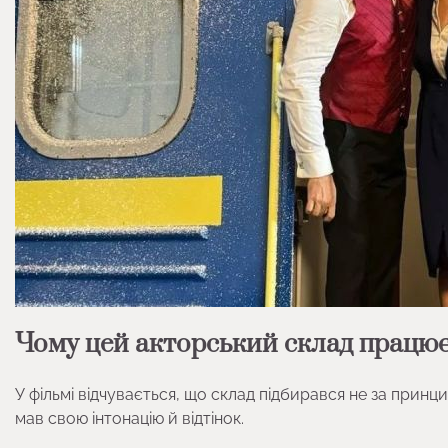
Чому цей акторський склад працю
У фільмі відчувається, що склад підбирався не за прин
мав свою інтонацію й відтінок.