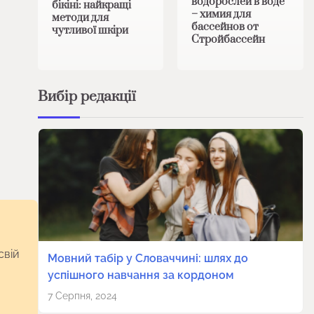
водорослей в воде
бікіні: найкращі
– химия для
методи для
бассейнов от
чутливої ​​шкіри
Стройбассейн
Вибір редакції
свій
Мовний табір у Словаччині: шлях до
успішного навчання за кордоном
7 Серпня, 2024