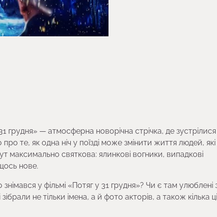
31 грудня» — атмосферна новорічна стрічка, де зустрілися 
о про те, як одна ніч у поїзді може змінити життя людей, які
ут максимально святкова: ялинкові вогники, випадкові
щось нове.
знімався у фільмі «Потяг у 31 грудня»? Чи є там улюблені 
і зібрали не тільки імена, а й фото акторів, а також кілька 