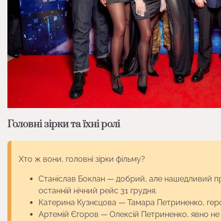
Головні зірки та їхні ролі
Хто ж вони, головні зірки фільму?
Станіслав Боклан — добрий, але наше­дливий п
останній нічний рейс 31 грудня.
Катерина Кузнєцова — Тамара Петриненко, герої
Артемій Єгоров — Олексій Петриненко, явно н