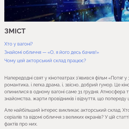
ЗМІСТ
Хто у вагоні?
Знайомі обличчя — «О, я його десь бачив!»
Чому цей акторський склад працює?
Напередодні свят у кінотеатрах з’явився фільм «Потяг у 
романтика, і легка драма, і, звісно, добрий гумор. Це кін
опинилися в одному вагоні саме 31 грудня. Атмосфера т
знайомства, жарти провідників і відчуття, що попереду 
Але найбільший інтерес викликає акторський склад. Хто 
серіалів та відомі обличчя з великих екранів? У цій статт
фактів про них.