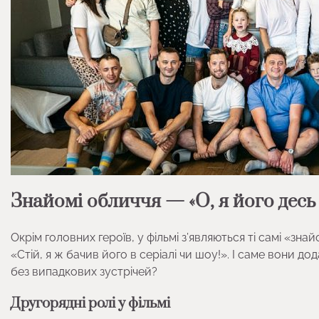
Знайомі обличчя — «О, я його десь
Окрім головних героїв, у фільмі з’являються ті самі «зн
«Стій, я ж бачив його в серіалі чи шоу!». І саме вони 
без випадкових зустрічей?
Другорядні ролі у фільмі