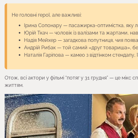
Не головні герої, але важливі:
Ірина Сопонару — пасажирка-оптимістка, яку л
Юрій Ткач — чоловік із валізами та жартами, нав
Надія Мейхер — загадкова попутниця, чия поява
Андрій Рибак — той самий «друг товариша», без
Наталія Гаріпова — камео з відтінком стендапу, 
Отож, всі актори у фільмі “потяг у 31 грудня” — це мікс
життям.