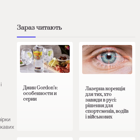
Зараз читають
і
Джин Gordon’s:
Лазерна корекція
особенности и
для тих, хто
серии
завжди в русі:
рішення для
спортсменів, водіїв
і військових
зірки
цікавих