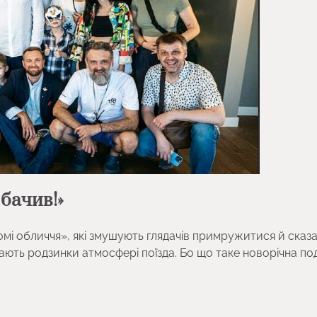
 бачив!»
айомі обличчя», які змушують глядачів примружитися й сказа
додають родзинки атмосфері поїзда. Бо що таке новорічна п