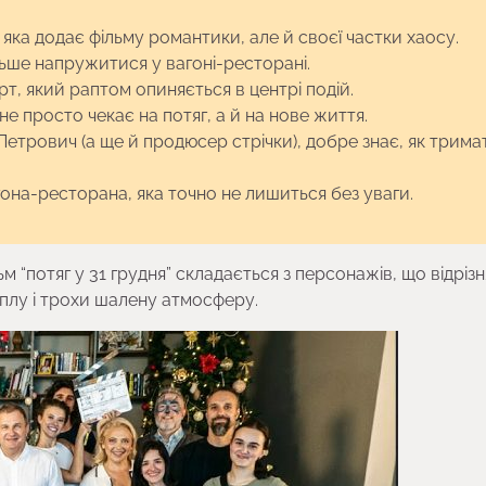
яка додає фільму романтики, але й своєї частки хаосу.
ьше напружитися у вагоні-ресторані.
т, який раптом опиняється в центрі подій.
не просто чекає на потяг, а й на нове життя.
етрович (а ще й продюсер стрічки), добре знає, як трима
гона-ресторана, яка точно не лишиться без уваги.
 “потяг у 31 грудня” складається з персонажів, що відріз
плу і трохи шалену атмосферу.