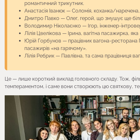
романтичний трикутник.
Анастасія Іванюк — Соломія, коханка/наречена, 
Дмитро Павко — Олег, герой, що змушує ще біл
Володимир Ніколаєнко — Ігор, інженер-інтровер
Лілія Цвелікова — Ірина, вагітна пасажирка, яка 
Юрій Горбунов — працівник вагона-ресторана П
пасажирів «на гарячому».
Лілія Ребрик — Павлівна, та сама працівниця ва
Це — лише короткий виклад головного складу. Тож, фільм
темпераментом, і саме вони створюють цю святкову, те