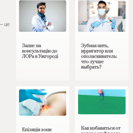
 — це
Запис на
Зубная нить,
консультацію до
ирригатор или
ЛОРа в Ужгороді
ополаскиватель:
что лучше
выбрать?
Как избавиться от
Епіляція зони