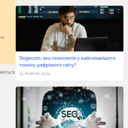
ти
Dogecoin: яка технологія у найсмішнішого
токену цифрового світу?
няються
15 Жовтня, 2024