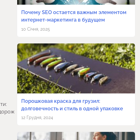
Почему SEO остается важным элементом
интернет-маркетинга в будущем
10 Січня, 2025
Порошковая краска для грузил:
ти:
долговечность и стиль в одной упаковке
одорож
12 Грудня, 2024