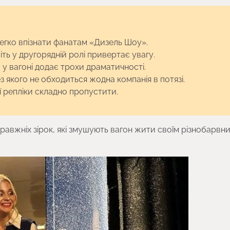
егко впізнати фанатам «Дизель Шоу».
іть у другорядній ролі привертає увагу.
 у вагоні додає трохи драматичності.
 якого не обходиться жодна компанія в потязі.
її репліки складно пропустити.
 справжніх зірок, які змушують вагон жити своїм різнобарвн