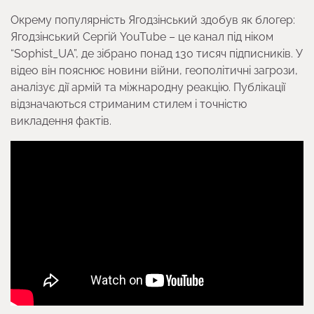
Окрему популярність Ягодзінський здобув як блогер:
Ягодзінський Сергій YouTube – це канал під ніком
“Sophist_UA”, де зібрано понад 130 тисяч підписників. У
відео він пояснює новини війни, геополітичні загрози,
аналізує дії армій та міжнародну реакцію. Публікації
відзначаються стриманим стилем і точністю
викладення фактів.