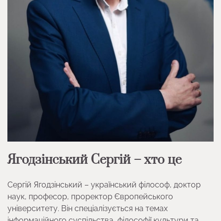
Ягодзінський Сергій – хто це
Сергій Ягодзінський – український філософ, доктор
наук, професор, проректор Європейського
університету. Він спеціалізується на темах
інформаційного суспільства, філософії культури та