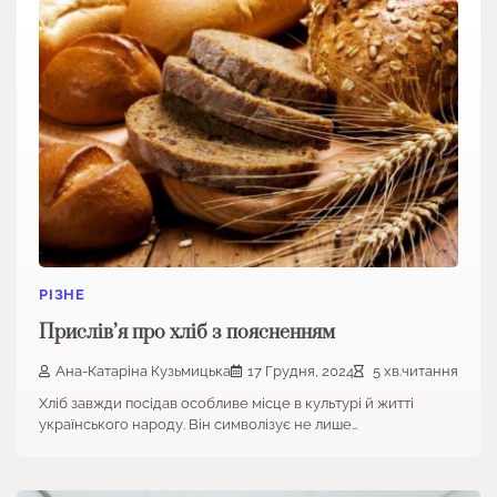
РІЗНЕ
Прислів’я про хліб з поясненням
Ана-Катаріна Кузьмицька
17 Грудня, 2024
5 хв.читання
Хліб завжди посідав особливе місце в культурі й житті
українського народу. Він символізує не лише…