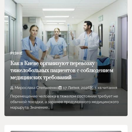
РІЗНЕ
Как в Киеве организуют перевозку
тяжелобольных пациентов с соблюдением
медицинских требований
Мирослава Степаненко
17 Липня, 2026
1 хв.читання
Перемещение человека в тяжелом состоянии требует не
обычной поездки, а заранее продуманного медицинского
маршрута. Значение…