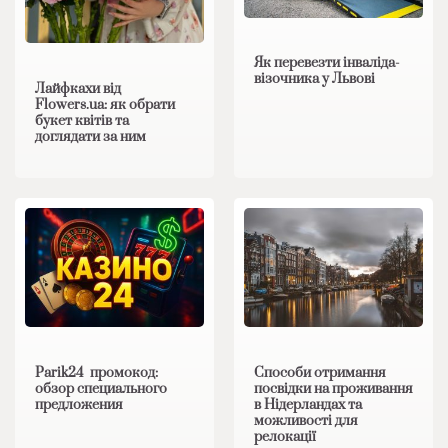
Як перевезти інваліда-
візочника у Львові
Лайфкахи від
Flowers.ua: як обрати
букет квітів та
доглядати за ним
Parik24 промокод:
Способи отримання
обзор специального
посвідки на проживання
предложения
в Нідерландах та
можливості для
релокації