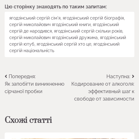
Цю сторінку знаходять по таким запитам:
ягодзінський сергій сім'я, ягодзінський сергій біографія,
сергій миколайович ягодзінський книги, ягодзінський
сергій де народився, ягодзінський сергій скільки років,
сергій миколайович ягодзінський дружина, ягодзінський
сергій ютуб, ягодзінський сергій хто це, ягодзінський
сергій національність
Навігація
Попередня:
Наступна:
Як запобігти виникненню
Кодирование от алкоголя:
записів
сірчаної пробки
эффективный шаг к
свободе от зависимости
Схожі статті