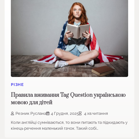
РІЗНЕ
Правила вживання Tag Question українською
мовою для дітей
Резник Руслана
4 Грудня, 2025
4 хв.читання
Коли англійці сумніваються, то вони питають та підкидають у
кінець речення маленький гачок. Такий собі…