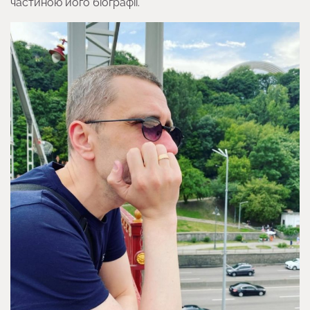
частиною його біографії.