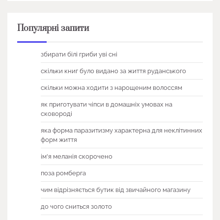
Популярні запити
збирати білі гриби уві сні
скільки книг було видано за життя руданського
скільки можна ходити з нарощеним волоссям
як приготувати чіпси в домашніх умовах на
сковороді
яка форма паразитизму характерна для неклітинних
форм життя
ім'я меланія скорочено
поза ромберга
чим відрізняється бутик від звичайного магазину
до чого сниться золото