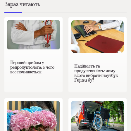
Зараз читають
Перший прийом у
Надійність та
репродуктолога: з чого
продуктивність: чому
все починається
варто вибрати ноутбук
Fujitsu бу?