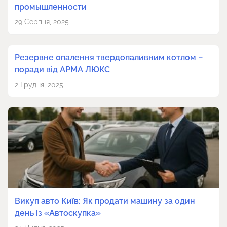
промышленности
29 Серпня, 2025
Резервне опалення твердопаливним котлом –
поради від АРМА ЛЮКС
2 Грудня, 2025
Викуп авто Київ: Як продати машину за один
день із «Автоскупка»