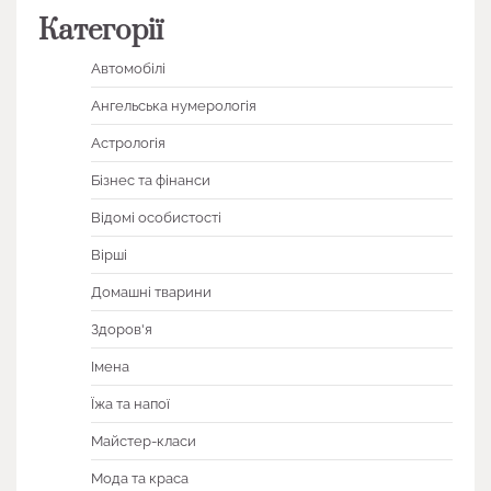
Категорії
Автомобілі
Ангельська нумерологія
Астрологія
Бізнес та фінанси
Відомі особистості
Вірші
Домашні тварини
Здоров'я
Імена
Їжа та напої
Майстер-класи
Мода та краса