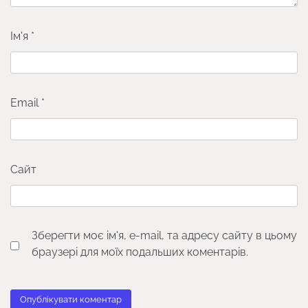
Ім'я
*
Email
*
Сайт
Зберегти моє ім'я, e-mail, та адресу сайту в цьому
браузері для моїх подальших коментарів.