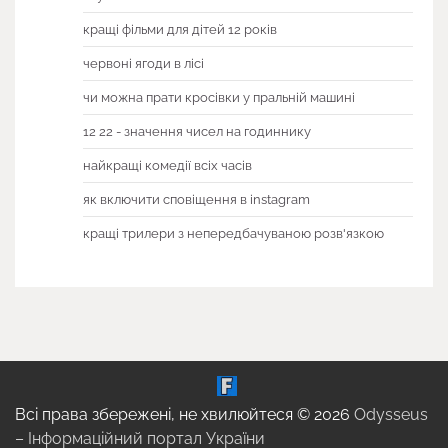
кращі фільми для дітей 12 років
червоні ягоди в лісі
чи можна прати кросівки у пральній машині
12 22 - значення чисел на годиннику
найкращі комедії всіх часів
як включити сповіщення в instagram
кращі трилери з непередбачуваною розв'язкою
Всі права збережені, не хвилюйтеся © 2026
Odysseus
– Інформаційний портал України