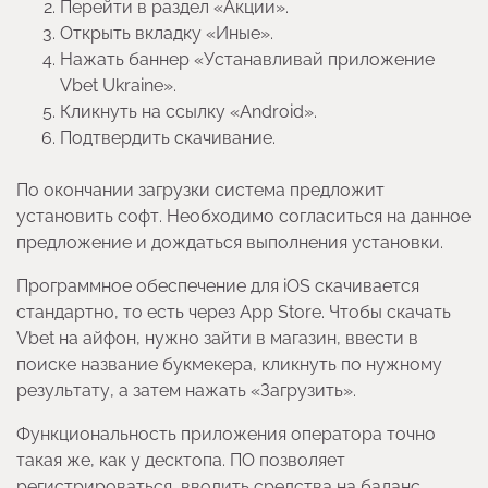
Перейти в раздел «Акции».
Открыть вкладку «Иные».
Нажать баннер «Устанавливай приложение
Vbet Ukraine».
Кликнуть на ссылку «Android».
Подтвердить скачивание.
По окончании загрузки система предложит
установить софт. Необходимо согласиться на данное
предложение и дождаться выполнения установки.
Программное обеспечение для iOS скачивается
стандартно, то есть через App Store. Чтобы скачать
Vbet на айфон, нужно зайти в магазин, ввести в
поиске название букмекера, кликнуть по нужному
результату, а затем нажать «Загрузить».
Функциональность приложения оператора точно
такая же, как у десктопа. ПО позволяет
регистрироваться, вводить средства на баланс,