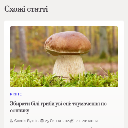
Схожі статті
РІЗНЕ
Збирати білі гриби уві сні: тлумачення по
соннику
Єсенія Буксіна
25 Липня, 2024
2 хв.читання