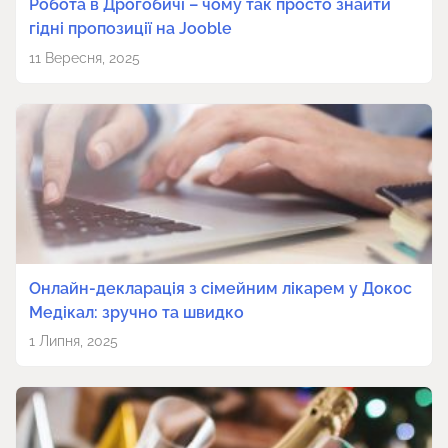
Робота в Дрогобичі – чому так просто знайти
гідні пропозиції на Jooble
11 Вересня, 2025
Онлайн-декларація з сімейним лікарем у Докос
Медікал: зручно та швидко
1 Липня, 2025