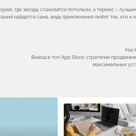
рию, где звезды становятся потолком, а термос – лучши
ания найдется сама, ведь приключения любят тех, кто к 
Наст
Вывод в топ App Store: стратегии продвиже
максимальных ус