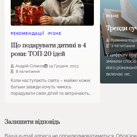
РІЗНЕ
Тренди су
РЕКОМЕНДАЦІЇ
РІЗНЕ
Туленіна Карі
Що подарувати дитині в 4
2 хв.читання
роки: ТОП-20 ідей
У цифрову еру 
змінили спосі
Андрій Сілаков
19 Грудня, 2023
його різномані
8 хв.читання
включає не…
Коли наступають свята – майже кожні
батьки завжди хочуть чимось
порадувати своїх дітей та витрачають…
Залишити відповідь
Ваша e-mail адреса не оприлюднюватиметься.
Обов’язк