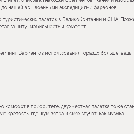
 Египет, описывал находки фрагментов тканей и изобр
ка до нашей эры военными экспедициями фараонов.
о туристических палаток в Великобритании и США. Позж
етая защиту, мобильность и комфорт.
кемпинг. Вариантов использования гораздо больше, ведь
но комфорт в приоритете, двухместная палатка тоже ста
 крепость, где шум ветра и смех звучат, как музыка