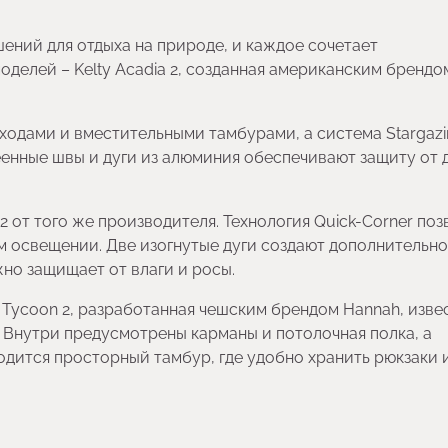
ений для отдыха на природе, и каждое сочетает
делей – Kelty Acadia 2, созданная американским брендом
ходами и вместительными тамбурами, а система Stargazi
еенные швы и дуги из алюминия обеспечивают защиту от
 2 от того же производителя. Технология Quick-Corner поз
м освещении. Две изогнутые дуги создают дополнительн
жно защищает от влаги и росы.
Tycoon 2, разработанная чешским брендом Hannah, изве
 Внутри предусмотрены карманы и потолочная полка, а
одится просторный тамбур, где удобно хранить рюкзаки 