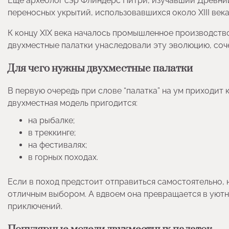
Еще археолог сэр Флиндерс Питри, изучавший Древний
переносных укрытий, использовавшихся около XIII ве
К концу XIX века началось промышленное производств
двухместные палатки унаследовали эту эволюцию, соч
Для чего нужны двухместные палатки
В первую очередь при слове “палатка” на ум приходит 
двухместная модель пригодится:
на рыбалке;
в треккинге;
на фестивалях;
в горных походах.
Если в поход предстоит отправиться самостоятельно, 
отличным выбором. А вдвоем она превращается в уютную
приключений.