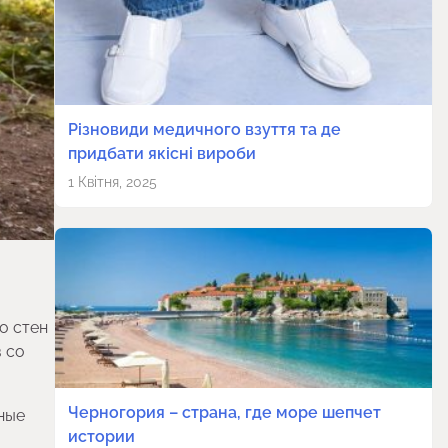
Різновиди медичного взуття та де
придбати якісні вироби
1 Квітня, 2025
о стен
в со
Черногория – страна, где море шепчет
ные
истории