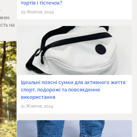
тортів і тістечок?
е
29 Жовтня, 2024
лжен
сть на
Ідеальні поясні сумки для активного життя:
спорт, подорожі та повсякденне
використання
21 Жовтня, 2024