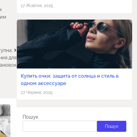
17 Жовтня, 2025
м
ним
упна:
ния для
тановок
Купить очки: защита от солнца и стиль в
одном аксессуаре
27 Червня, 2025
Пошук
Пошук