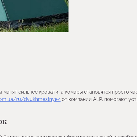
ы манят сильнее кровати, а комары становятся просто ча
.com.ua/ru/dvukhmestnye/
от компании ALP, помогают ус
ок