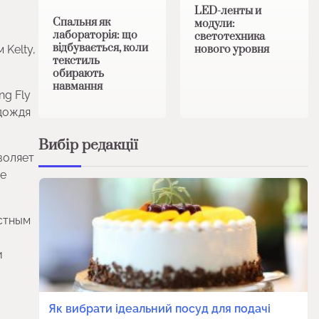
LED-ленты и
Спальня як
модули:
лабораторія: що
светотехника
відбувається, коли
 Kelty,
нового уровня
текстиль
обирають
навмання
ng Fly
 дождя
Вибір редакції
воляет
ое
стным
и
Як вибрати ідеальний посуд для подачі