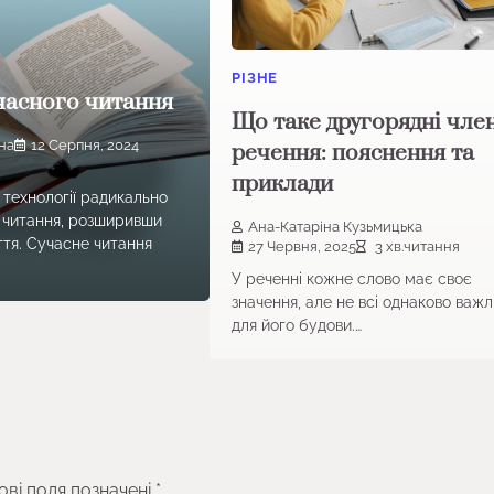
РІЗНЕ
часного читання
Що таке другорядні чле
на
12 Серпня, 2024
речення: пояснення та
приклади
технології радикально
б читання, розширивши
Ана-Катаріна Кузьмицька
ття. Сучасне читання
27 Червня, 2025
3 хв.читання
У реченні кожне слово має своє
значення, але не всі однаково важл
для його будови.…
ові поля позначені
*