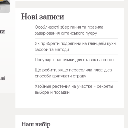
Нові записи
Особливості зберігання та правила
ни
заварювання китайського пуеру
Як прибрати подряпини на глянцевій кухні:
засоби та методи
Популярні напрямки для ставок на спорт
Що робити, якщо пересолила плов: дієві
способи врятувати страву
иві
Хвойные растения на участке – секреты
выбора и посадки
Наш вибір