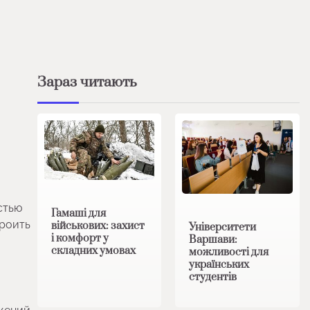
Зараз читають
стью
Гамаші для
троить
військових: захист
Університети
і комфорт у
Варшави:
складних умовах
можливості для
українських
студентів