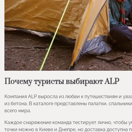
Почему туристы выбирают ALP
Компания ALP выросла из любви к путешествиям и уваж
из бетона. В каталоге представлены палатки, спальник
всего мира.
Каждое снаряжение команда тестирует лично, чтобы у
точки можно в Киеве и Днепре, но доставка доступна п