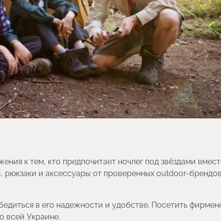
ения к тем, кто предпочитает ночлег под звёздами вмест
и, рюкзаки и аксессуары от проверенных outdoor-брендо
бедиться в его надежности и удобстве. Посетить фирмен
о всей Украине.