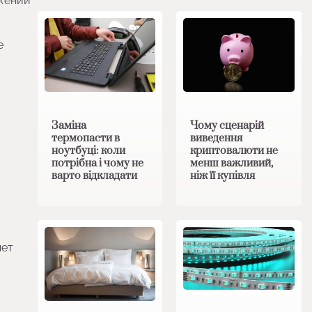
ажений
е
Заміна
Чому сценарій
термопасти в
виведення
ноутбуці: коли
криптовалюти не
потрібна і чому не
менш важливий,
варто відкладати
ніж її купівля
нет