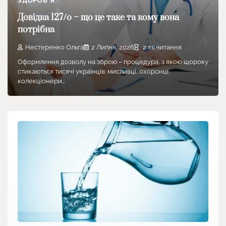
ЗДОРОВ'Я
Довідка 127/о – що це таке та кому вона
потрібна
Нестеренко Ольга
2 Липня, 2026
2 хв.читання
Оформлення дозволу на зброю – процедура, з якою щороку
стикаються тисячі українців: мисливці, охоронці,
колекціонери…