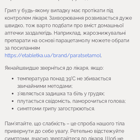
Грип у будь-якому випадку має протікати під
контролем лікаря. Захворювання розвивається дуже
швидко, тож варто подбати про вміст домашньої
аптечки заздалегідь. Наприклад, жарознижувальні
препарати на основі парацетамолу можете обрати
за посиланням
https://etabletka.ua/brand/paratsetamol
.
Якнайшвидше зверніться до лікаря, якщо:
температура понад 39°C не збивається
звичайними методами;
з’являється задишка та біль у грудях;
плутається свідомість, паморочиться голова;
симптоми грипу загострюються.
Пам’ятайте, що слабкість – це спроба нашого тіла
привернути до себе увагу. Ретельно відстежуйте
симптоми, вчасно звертайтеся до лікаря. Щоб не