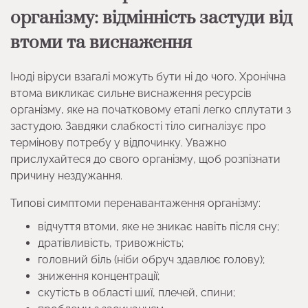
організму: відмінність застуди від
втоми та виснаження
Іноді віруси взагалі можуть бути ні до чого. Хронічна
втома викликає сильне виснаження ресурсів
організму, яке на початковому етапі легко сплутати з
застудою. Завдяки слабкості тіло сигналізує про
термінову потребу у відпочинку. Уважно
прислухайтеся до свого організму, щоб розпізнати
причину нездужання.
Типові симптоми перенавантаження організму:
відчуття втоми, яке не зникає навіть після сну;
дратівливість, тривожність;
головний біль (ніби обруч здавлює голову);
зниження концентрації;
скутість в області шиї, плечей, спини;