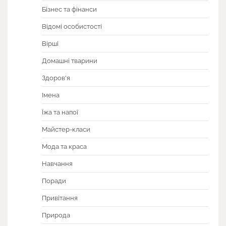
Бізнес та фінанси
Відомі особистості
Вірші
Домашні тварини
Здоров'я
Імена
Їжа та напої
Майстер-класи
Мода та краса
Навчання
Поради
Привітання
Природа