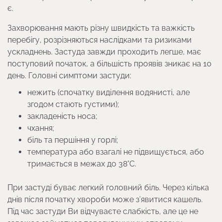
є.
Захворювання мають різну швидкість та важкість
перебігу, розрізняються наслідками та ризиками
ускладнень. Застуда завжди проходить легше, має
поступовий початок, а більшість проявів зникає на 10
день. Головні симптоми застуди:
нежить (спочатку виділення водянисті, але
згодом стають густими);
закладеність носа;
чхання;
біль та першіння у горлі;
температура або взагалі не підвищується, або
тримається в межах до 38°C.
При застуді буває легкий головний біль. Через кілька
днів після початку хвороби може з’явитися кашель.
Під час застуди Ви відчуваєте слабкість, але це не