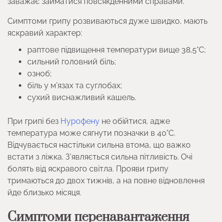
заважає займатися повсякденними справами.
Симптоми грипу розвиваються дуже швидко, мають
яскравий характер:
раптове підвищення температури вище 38,5°C;
сильний головний біль;
озноб;
біль у м’язах та суглобах;
сухий виснажливий кашель.
При грипі без
Нурофену
не обійтися, адже
температура може сягнути позначки в 40°C.
Відчувається настільки сильна втома, що важко
встати з ліжка. З’являється сильна пітливість. Очі
болять від яскравого світла. Прояви грипу
тримаються до двох тижнів, а на повне відновлення
йде близько місяця.
Симптоми перенавантаження