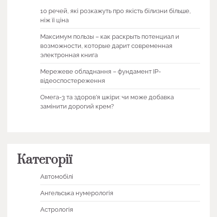
10 речей, які розкажуть про якість білизни більше,
ніж її ціна
Максимум пользы – как раскрыть потенциал и
возможности, которые дарит современная
электронная книга
Мережеве обладнання – фундамент IP-
відеоспостереження
Омега-3 та здоров’я шкіри: чи може добавка
замінити дорогий крем?
Категорії
Автомобілі
Ангельська нумерологія
Астрологія