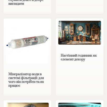
виглядати
Настінний годинник як
елемент декору
Мінералізатор води в
системі фільтрації: для
чого він потрібен та як
працює