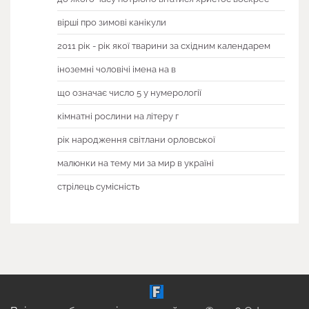
вірші про зимові канікули
2011 рік - рік якої тварини за східним календарем
іноземні чоловічі імена на в
що означає число 5 у нумерології
кімнатні рослини на літеру г
рік народження світлани орловської
малюнки на тему ми за мир в україні
стрілець сумісність