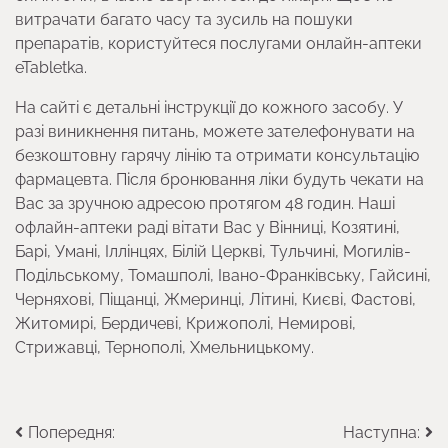
витрачати багато часу та зусиль на пошуки
препаратів, користуйтеся послугами онлайн-аптеки
eTabletka.
На сайті є детальні інструкції до кожного засобу. У
разі виникнення питань, можете зателефонувати на
безкоштовну гарячу лінію та отримати консультацію
фармацевта. Після бронювання ліки будуть чекати на
Вас за зручною адресою протягом 48 годин. Наші
офлайн-аптеки раді вітати Вас у Вінниці, Козятині,
Барі, Умані, Іллінцях, Білій Церкві, Тульчині, Могилів-
Подільському, Томашполі, Івано-Франківську, Гайсині,
Черняхові, Піщанці, Жмеринці, Літині, Києві, Фастові,
Житомирі, Бердичеві, Крижополі, Немирові,
Стрижавці, Тернополі, Хмельницькому.
Навігація
Попередня:
Наступна: