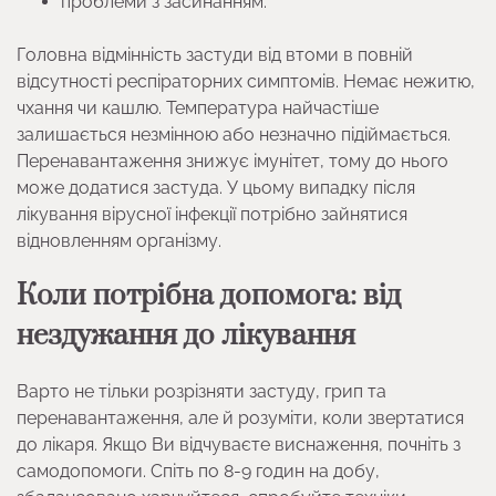
проблеми з засинанням.
Головна відмінність застуди від втоми в повній
відсутності респіраторних симптомів. Немає нежитю,
чхання чи кашлю. Температура найчастіше
залишається незмінною або незначно підіймається.
Перенавантаження знижує імунітет, тому до нього
може додатися застуда. У цьому випадку після
лікування вірусної інфекції потрібно зайнятися
відновленням організму.
Коли потрібна допомога: від
нездужання до лікування
Варто не тільки розрізняти застуду, грип та
перенавантаження, але й розуміти, коли звертатися
до лікаря. Якщо Ви відчуваєте виснаження, почніть з
самодопомоги. Спіть по 8-9 годин на добу,