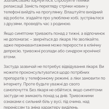
збалансовано харчуйтеся, спробуйте техніки
релаксації. Замість перегляду стрічки новин у
телефоні вийдіть на прогулянку. Влаштуйте вихідний
від роботи, згадайте про улюблене хобі, зустріньтеся
з друзями, проведіть час з родиною.
Якщо симптоми тривають понад 2 тижні, а відпочинок
не допомагає – зверніться до лікаря. Не зволікайте,
адже перенавантаження може перерости в клінічну
депресію, тривожні розлади або синдром хронічної
втоми.
Застуда зазвичай не потребує відвідування лікаря. Ви
можете проконсультуватися щодо потрібних
препаратів у телефонному режимі, а ліки замовити по
інтернету. Проте будьте уважні до свого
самопочуття. Без лікаря не обійтися, якщо симптоми
застуди не зникають понад 14 днів. Тривожними
ознаками є сильний біль у вусі, під очима, над
переніссям та зміна характеру виділень.