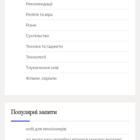
Рекомендації
Релігія та віра
Різне
Суспільство
Техніка та гаджети
Технології
Тлумачення снів
Фільми, серіали
Популярні запити
хобі для пенсіонерів
до якого часу потрібно вітатися христос воскрес