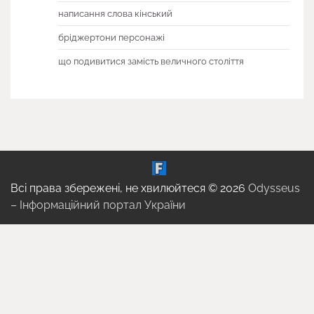
написання слова кінський
бріджертони персонажі
що подивитися замість величного століття
Всі права збережені, не хвилюйтеся © 2026
Odysseus
– Інформаційний портал України