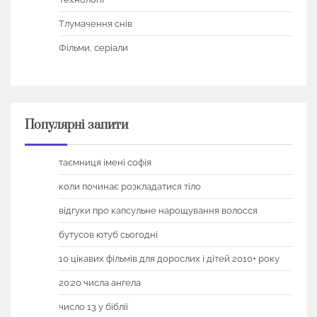
Тлумачення снів
Фільми, серіали
Популярні запити
таємниця імені софія
коли починає розкладатися тіло
відгуки про капсульне нарощування волосся
бутусов ютуб сьогодні
10 цікавих фільмів для дорослих і дітей 2010+ року
20:20 числа ангела
число 13 у біблії