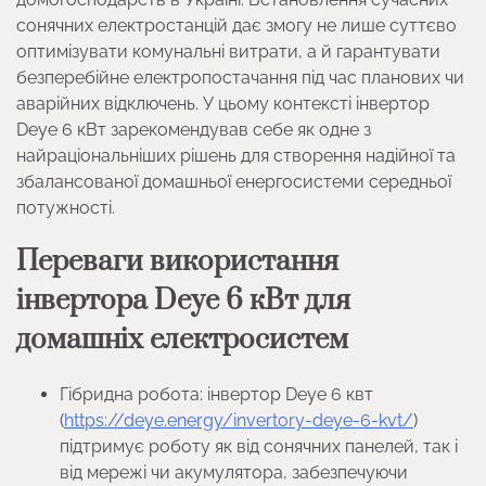
сонячних електростанцій дає змогу не лише суттєво
оптимізувати комунальні витрати, а й гарантувати
безперебійне електропостачання під час планових чи
аварійних відключень. У цьому контексті інвертор
Deye 6 кВт зарекомендував себе як одне з
найраціональніших рішень для створення надійної та
збалансованої домашньої енергосистеми середньої
потужності.
Переваги використання
інвертора Deye 6 кВт для
домашніх електросистем
Гібридна робота: інвертор Deye 6 квт
(
https://deye.energy/invertory-deye-6-kvt/
)
підтримує роботу як від сонячних панелей, так і
від мережі чи акумулятора, забезпечуючи