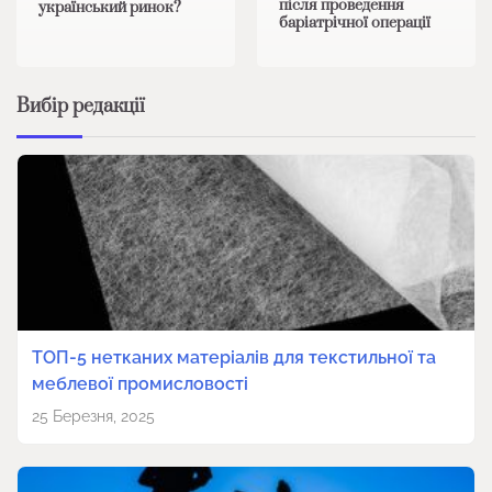
після проведення
український ринок?
баріатрічної операції
Вибір редакції
ТОП-5 нетканих матеріалів для текстильної та
меблевої промисловості
25 Березня, 2025