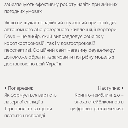
забезпечують ефективну роботу навіть при змінних
погодних умовах.
Якщо ви шукаєте надійний і сучасний пристрій для
автономного або резервного живлення, інвертори
Deye — це вибір, який виправдовує себе як у
короткостроковій, так і у довгостроковій
перспективі. Офіційний сайт магазину deye.energy
допоможе обрати та замовити потрібну модель з
доставкою по всій Україні.
Навігація
Попередня:
Наступна:
Як формується вартість
Крипто-гемблинг 2.0 –
записів
лазерної епіляції в
эпоха стейблкоинов в
Тернополі та за що ви
цифровых развлечениях
платите насправді