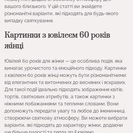
вашого близького. У цій статті ви знайдете
різноманітні варіанти, які підходять для будь-якого
випадку святкування.
Картинки з ювілеєм 60 років
жінці
Ювілей 60 років для жінки — це особлива подія, яка
вимагає урочистого та емоційного підходу. Картинки
з ювілеєм 60 років жінці можуть бути різноманітними:
від елегантних та витончених до весняних і яскравих.
Для такої події ідеально підходять зображення квітів,
тортів, святкових атрибутів, а також картинки з
ніжними побажаннями та теплими словами. Вони
допоможуть передати увагу та любов до іменинниці,
створюючи святкову атмосферу. Ви можете вибрати
варіанти, які підходять до характеру жінки, додаючи
ще більше радості та тепла до її ювілею.