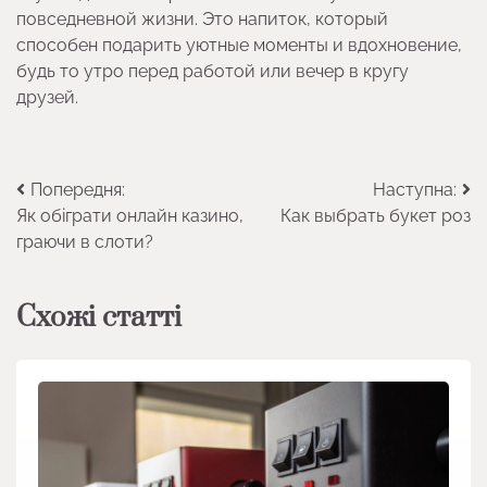
повседневной жизни. Это напиток, который
способен подарить уютные моменты и вдохновение,
будь то утро перед работой или вечер в кругу
друзей.
Навігація
Попередня:
Наступна:
Як обіграти онлайн казино,
Как выбрать букет роз
записів
граючи в слоти?
Схожі статті