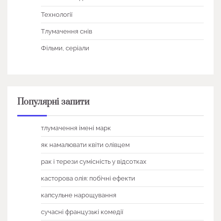
Технології
Тлумачення снів
Фільми, серіали
Популярні запити
тлумачення імені марк
як намалювати квіти олівцем
рак і терези сумісність у відсотках
касторова олія: побічні ефекти
капсульне нарощування
сучасні французькі комедії