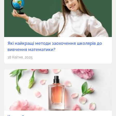
Які найкращі методи заохочення школярів до
вивчення математики?
18 Квітня, 2025