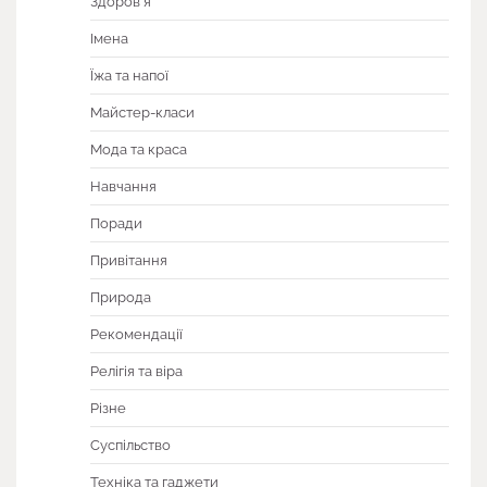
Здоров'я
Імена
Їжа та напої
Майстер-класи
Мода та краса
Навчання
Поради
Привітання
Природа
Рекомендації
Релігія та віра
Різне
Суспільство
Техніка та гаджети