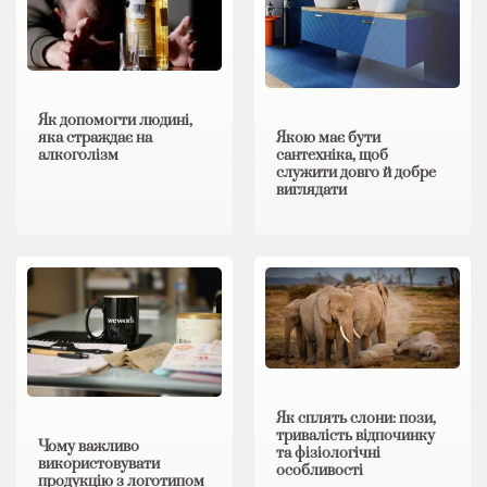
Як допомогти людині,
яка страждає на
Якою має бути
алкоголізм
сантехніка, щоб
служити довго й добре
виглядати
Як сплять слони: пози,
тривалість відпочинку
Чому важливо
та фізіологічні
використовувати
особливості
продукцію з логотипом