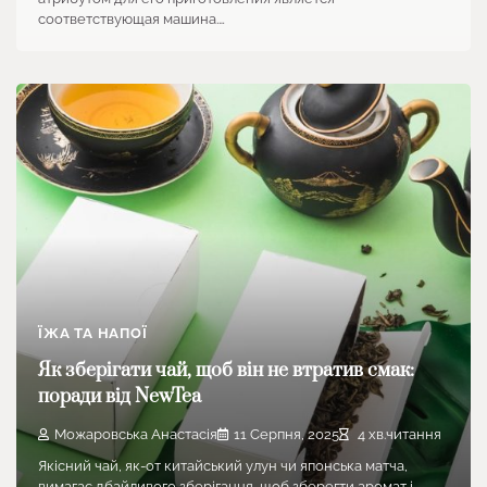
соответствующая машина.…
ЇЖА ТА НАПОЇ
Як зберігати чай, щоб він не втратив смак:
поради від NewTea
Можаровська Анастасія
11 Серпня, 2025
4 хв.читання
Якісний чай, як-от китайський улун чи японська матча,
вимагає дбайливого зберігання, щоб зберегти аромат і…