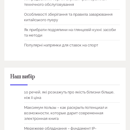
технічного обслуговування
Особливості зберігання та правила заварювання
китайського пуеру
Як прибрати подряпини на глянцевій кухні: засоби
та методи
Популярні напрямки для ставок на спорт
Наш вибір
10 речей, які розкажуть про якість білизни більше,
ніж її ціна
Максимум пользы – как раскрыть потенциал и
возможности, которые дарит современная
электронная книга
Мережеве обладнання – фундамент IP-