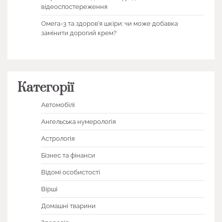
відеоспостереження
Омега-3 та здоров’я шкіри: чи може добавка
замінити дорогий крем?
Категорії
Автомобілі
Ангельська нумерологія
Астрологія
Бізнес та фінанси
Відомі особистості
Вірші
Домашні тварини