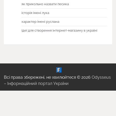
як прикольно назвати песика
історія імені лука
характер імені руслана
ідеї для створення інтернет-магазину в україні
Всі права збережені, не хвилюйтеся © 2026
Odysseus
– Інформаційний портал України