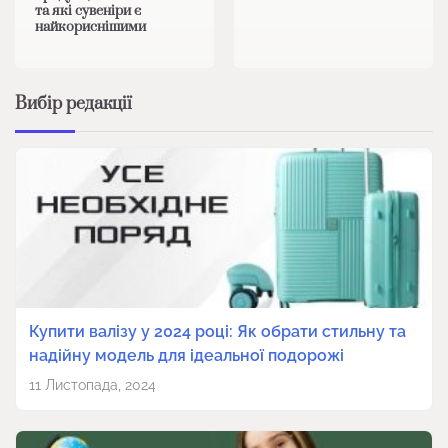
та які сувеніри є
найкориснішими
Вибір редакції
Купити валізу у 2024 році: Як обрати стильну та
надійну модель для ідеальної подорожі
11 Листопада, 2024