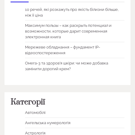
10 речей, які розкажуть про якість білизни більше,
ніж її ціна
Максимум пользы – как раскрыть потенциал и
возможности, которые дарит современная
электронная книга
Мережеве обладнання – фундамент IP-
відеоспостереження
Омега-3 та здоров’я шкіри: чи може добавка
замінити дорогий крем?
Категорії
Автомобілі
Ангельська нумерологія
Астрологія