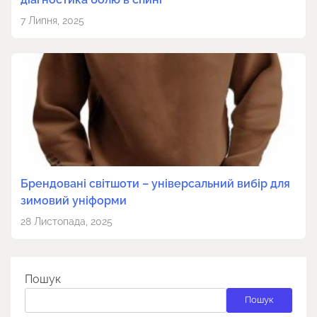
7 Липня, 2025
Брендовані світшоти – універсальний вибір для
зимовий уніформи
28 Листопада, 2025
Пошук
Пошук