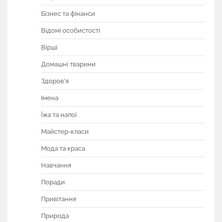
Бізнес та фінанси
Відомі особистості
Вірші
Домашні тварини
Здоров'я
Імена
Їжа та напої
Майстер-класи
Мода та краса
Навчання
Поради
Привітання
Природа