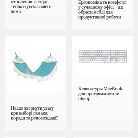
отопления: все для
Ергономіка та комфорт
тепла и уюта вашего
у сучасному офісі – як
дома
обрати меблі для
продуктивної роботи
Клавиатуры MacBook
для программистов:
обзор
На що звернути увагу
при виборі гамака:
поради та рекомендації