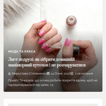
МОДА ТА КРАСА
Лист подрузі: як зібрати домашній
манікюрний куточок і не розчаруватися
Мирослава Степаненко
14 Січня, 2026
1 хв.читання
Привіт! Ти казала, що хочеш робити покриття вдома, щоб не
підлаштовуватися під запис. І я…