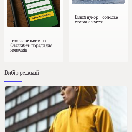
Білий цукор – солодка
сторона життя
Ігрові автомати на
Ставкібет: поради для
новачків
Вибір редакції