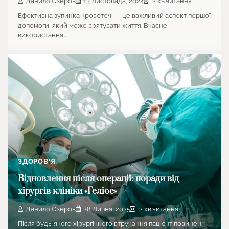
Данило Озеров
13 Листопада, 2024
2 хв.читання
Ефективна зупинка кровотечі — це важливий аспект першої
допомоги, який може врятувати життя. Вчасне
використання…
ЗДОРОВ'Я
Відновлення після операції: поради від
хірургів клініки «Геліос»
Данило Озеров
28 Липня, 2025
2 хв.читання
Після будь-якого хірургічного втручання пацієнт повинен