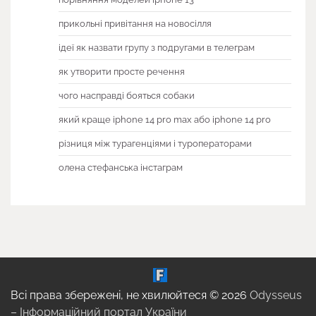
прикольні привітання на новосілля
ідеї як назвати групу з подругами в телеграм
як утворити просте речення
чого насправді бояться собаки
який краще iphone 14 pro max або iphone 14 pro
різниця між турагенціями і туроператорами
олена стефанська інстаграм
Всі права збережені, не хвилюйтеся © 2026
Odysseus
– Інформаційний портал України