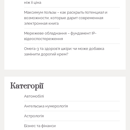
ніж її ціна
Максимум пользы – как раскрыть потенциал и
возможности, которые дарит современная
электронная книга
Мережеве обладнання – фундамент IP-
відеоспостереження
Омега-3 та здоров’я шкіри: чи може добавка
замінити дорогий крем?
Категорії
Автомобілі
Ангельська нумерологія
Астрологія
Бізнес та фінанси