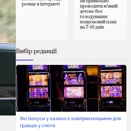
Як правильно
розваг в інтернеті
проводити м’який
детокс без
голодування:
покроковий план
на 7–10 днів
Вибір редакції
Які бонуси у казино є найприємнішими для
гравців у слоти