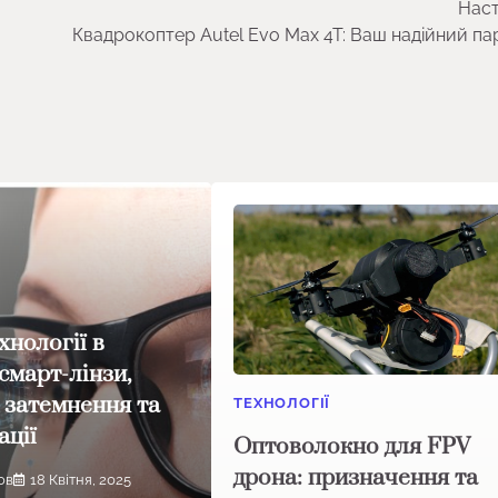
Наст
Квадрокоптер Autel Evo Max 4T: Ваш надійний па
хнології в
смарт-лінзи,
 затемнення та
ТЕХНОЛОГІЇ
ації
Оптоволокно для FPV
дрона: призначення та
ов
18 Квітня, 2025