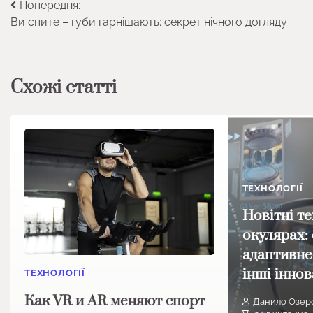
Навігація
Попередня:
Ви спите – губи гарнішають: секрет нічного догляду
записів
Схожі статті
ТЕХНОЛОГІЇ
Новітні те
окулярах: 
адаптивне
інші іннов
ТЕХНОЛОГІЇ
Как VR и AR меняют спорт
Данило Озер