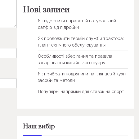
Нові записи
Як відрізнити справжній натуральний
сапфір від підробки
Як продовжити термін служби трактора:
план технічного обслуговування
Особливості зберігання та правила
заварювання китайського пуеру
Як прибрати подряпини на глянцевій кухні:
засоби та методи
Популярні напрямки для ставок на спорт
Наш вибір