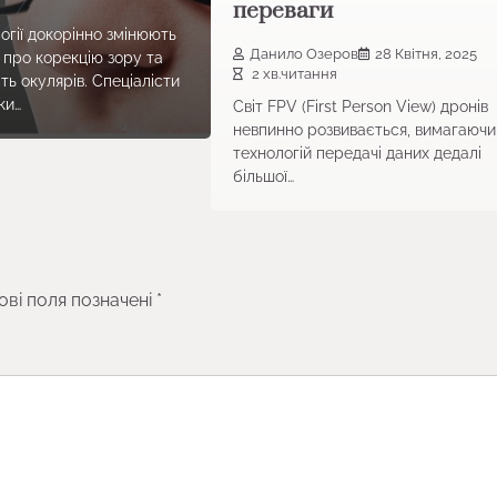
переваги
огії докорінно змінюють
Данило Озеров
28 Квітня, 2025
 про корекцію зору та
2 хв.читання
ть окулярів. Спеціалісти
ки…
Світ FPV (First Person View) дронів
невпинно розвивається, вимагаючи 
технологій передачі даних дедалі
більшої…
ові поля позначені
*