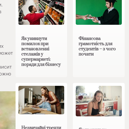
и,
в
Як уникнути
Фінансова
помилок при
грамотність для
их
встановленні
студентів – з чого
 может
стелажів у
почати
супермаркеті:
поради для бізнесу
висит
можно
Незвичайні тренди