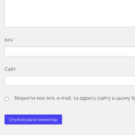
Ім'я
*
Сайт
Зберегти моє ім'я, e-mail, та адресу сайту в цьому 