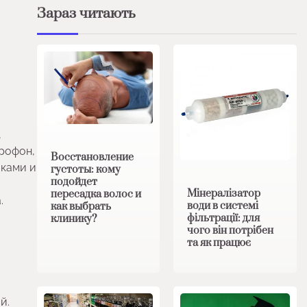
Зараз читають
,
крофон,
Восстановление
иками и
густоты: кому
подойдет
Мінералізатор
пересадка волос и
.
води в системі
как выбрать
фільтрації: для
клинику?
чого він потрібен
та як працює
й.