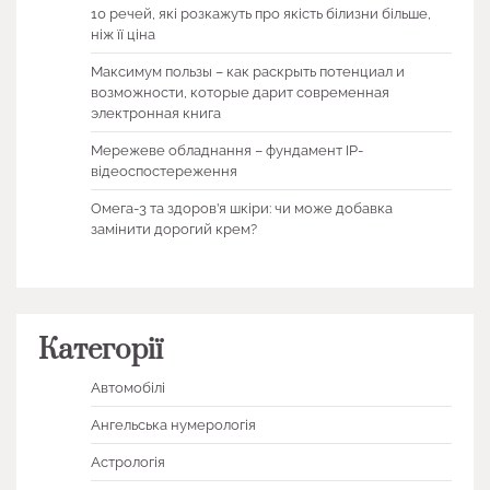
10 речей, які розкажуть про якість білизни більше,
ніж її ціна
Максимум пользы – как раскрыть потенциал и
возможности, которые дарит современная
электронная книга
Мережеве обладнання – фундамент IP-
відеоспостереження
Омега-3 та здоров’я шкіри: чи може добавка
замінити дорогий крем?
Категорії
Автомобілі
Ангельська нумерологія
Астрологія