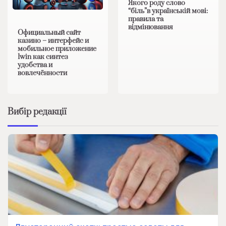
Якого роду слово
“біль”в українській мові:
правила та
відмінювання
Официальный сайт
казино – интерфейс и
мобильное приложение
1win как синтез
удобства и
вовлечённости
Вибір редакції