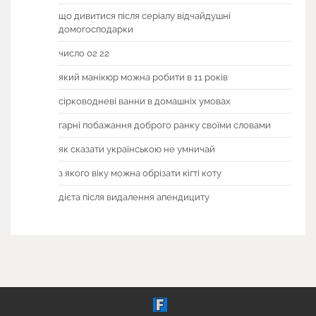
що дивитися після серіалу відчайдушні
домогосподарки
число 02 22
який манікюр можна робити в 11 років
сірководневі ванни в домашніх умовах
гарні побажання доброго ранку своїми словами
як сказати українською не умничай
з якого віку можна обрізати кігті коту
дієта після видалення апендициту