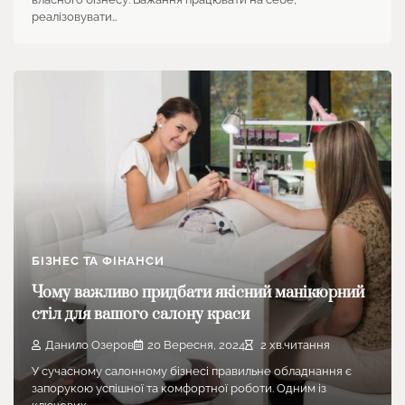
реалізовувати…
БІЗНЕС ТА ФІНАНСИ
Чому важливо придбати якісний манікюрний
стіл для вашого салону краси
Данило Озеров
20 Вересня, 2024
2 хв.читання
У сучасному салонному бізнесі правильне обладнання є
запорукою успішної та комфортної роботи. Одним із