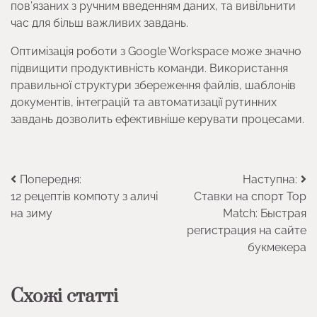
пов’язаних з ручним введенням даних, та вивільнити
час для більш важливих завдань.
Оптимізація роботи з Google Workspace може значно
підвищити продуктивність команди. Використання
правильної структури збереження файлів, шаблонів
документів, інтеграцій та автоматизації рутинних
завдань дозволить ефективніше керувати процесами.
Навігація
Попередня:
Наступна:
12 рецептів компоту з аличі
Ставки на спорт Top
записів
на зиму
Match: Быстрая
регистрация на сайте
букмекера
Схожі статті