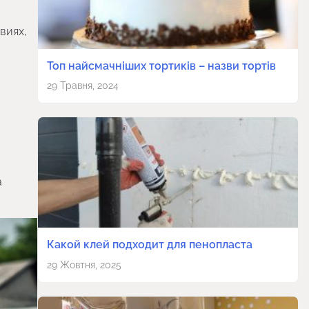
виях,
Топ найсмачніших тортиків – назви тортів
29 Травня, 2024
а
Какой клей подходит для пенопласта
29 Жовтня, 2025