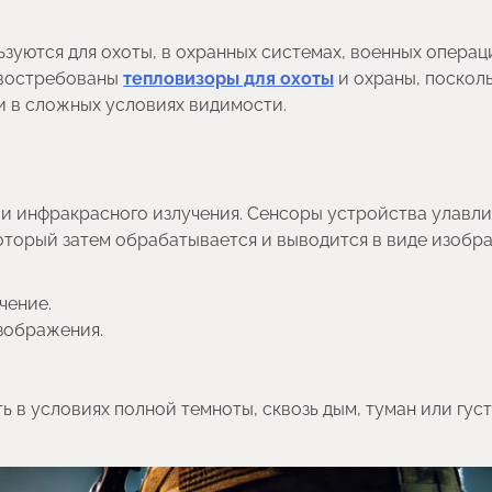
уются для охоты, в охранных системах, военных операци
о востребованы
тепловизоры для охоты
и охраны, поскол
и в сложных условиях видимости.
и инфракрасного излучения. Сенсоры устройства улавл
который затем обрабатывается и выводится в виде изобр
чение.
зображения.
ь в условиях полной темноты, сквозь дым, туман или гус