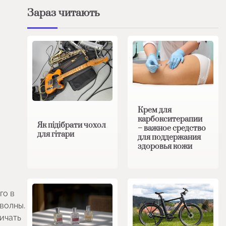
Зараз читають
Крем для
карбокситерапии
Як підібрати чохол
– важное средство
для гітари
для поддержания
здоровья кожи
го в
волны.
личать