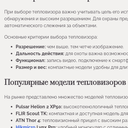
При выборе тепловизора важно учитывать цель его ис
обнаружения и высоким разрешением. Для охраны пре
автоматического слежения за объектами.
Основные критерии выбора тепловизора:
Разрешение:
чем выше, тем четче изображение.
Дальность действия:
для охоты важна возможност
Функционал:
запись видео, подключение к смарт
Размер и вес:
компактные модели удобны для дли
Популярные модели тепловизоров
На рынке представлено множество моделей тепловизо
Pulsar Helion 2 XP50:
высокотехнологичный теплов
FLIR Scout TK:
компактная и доступная модель дл
ATN Thor 4:
тепловизионный прицел с высоким ра
Hikmicro
Lynx Pro:
удобный монокуляр с отличным