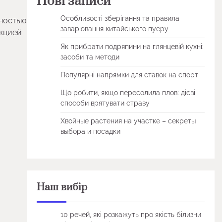
Нові записи
Особливості зберігання та правила
ьностью
заварювання китайського пуеру
нкцией
Як прибрати подряпини на глянцевій кухні:
засоби та методи
Популярні напрямки для ставок на спорт
Що робити, якщо пересолила плов: дієві
способи врятувати страву
Хвойные растения на участке – секреты
выбора и посадки
Наш вибір
10 речей, які розкажуть про якість білизни