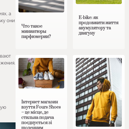
ях, а
E-bike: як
ьку они
продовжити життя
Что такое
акумулятору та
миниатюры
двигуну
парфюмерии?
ивают
ажения.
Інтернет магазин
взуття Fours Shoes
тую
– це місце, де
стильна подача
поєднується зі
щоденним