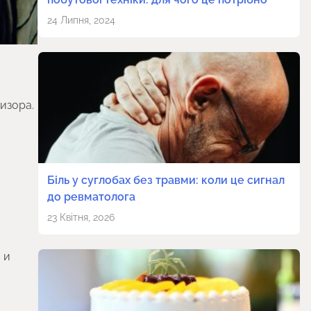
24 Липня, 2024
изора.
Біль у суглобах без травми: коли це сигнал
до ревматолога
23 Квітня, 2026
 и