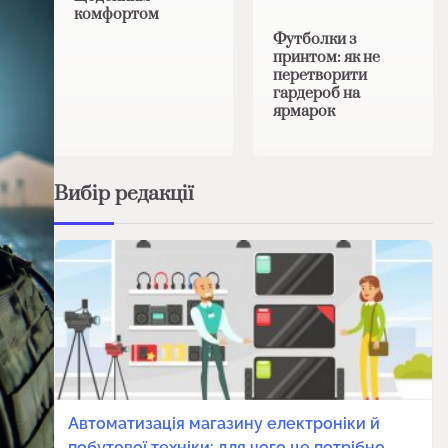
комфортом
Футболки з
принтом: як не
перетворити
гардероб на
ярмарок
Вибір редакції
Автоматизація магазину електроніки й
побутової техніки: для чого це потрібно