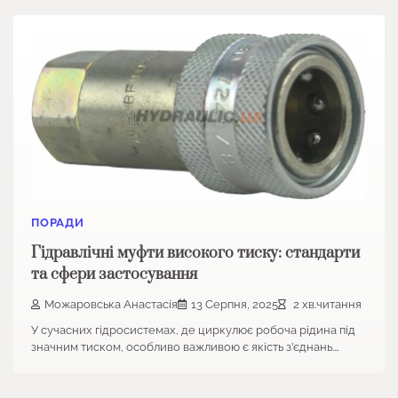
ПОРАДИ
Гідравлічні муфти високого тиску: стандарти
та сфери застосування
Можаровська Анастасія
13 Серпня, 2025
2 хв.читання
У сучасних гідросистемах, де циркулює робоча рідина під
значним тиском, особливо важливою є якість з’єднань.…