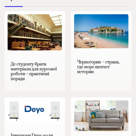
Черногория – страна,
Де студенту брати
где море шепчет
матеріали для курсової
истории
роботи – практичні
поради
Інвертори Deye: коли