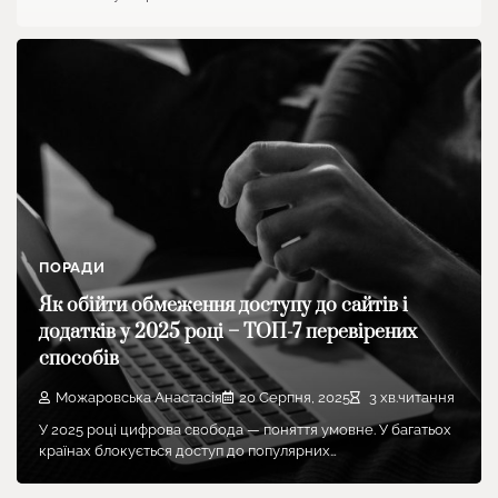
ПОРАДИ
Як обійти обмеження доступу до сайтів і
додатків у 2025 році – ТОП-7 перевірених
способів
Можаровська Анастасія
20 Серпня, 2025
3 хв.читання
У 2025 році цифрова свобода — поняття умовне. У багатьох
країнах блокується доступ до популярних…