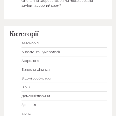
Омега-3 та здоров’я шкіри: чи може добавка
замінити дорогий крем?
Категорії
Автомобілі
Ангельська нумерологія
Астрологія
Бізнес та фінанси
Відомі особистості
Вірші
Домашні тварини
Здоров'я
Імена