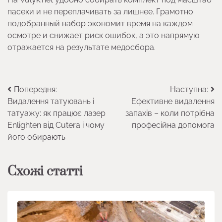
пасеки и не переплачивать за лишнее. Грамотно
подобранный набор экономит время на каждом
осмотре и снижает риск ошибок, а это напрямую
отражается на результате медосбора.
Навігація
Попередня:
Наступна:
Видалення татуювань і
Ефективне видалення
записів
татуажу: як працює лазер
запахів – коли потрібна
Enlighten від Cutera і чому
професійна допомога
його обирають
Схожі статті