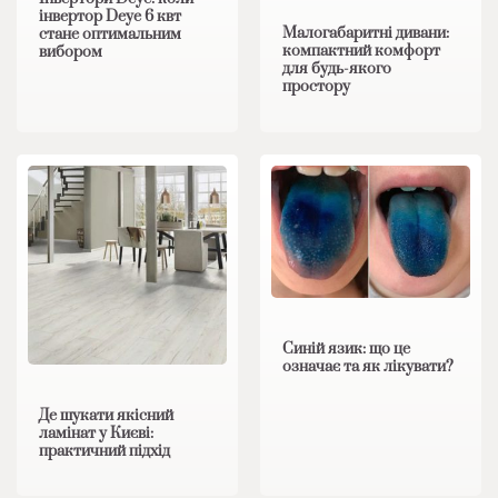
інвертор Deye 6 квт
Малогабаритні дивани:
стане оптимальним
компактний комфорт
вибором
для будь-якого
простору
Синій язик: що це
означає та як лікувати?
Де шукати якісний
ламінат у Києві:
практичний підхід