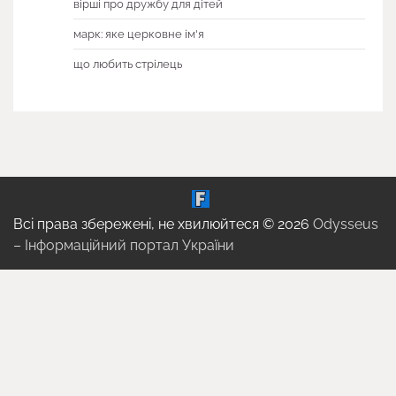
вірші про дружбу для дітей
марк: яке церковне ім'я
що любить стрілець
Всі права збережені, не хвилюйтеся © 2026
Odysseus
– Інформаційний портал України