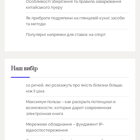
Особливості зберігання та правила заварювання
китайського пуеру
Як прибрати подряпини на глянцевій кухні: засоби
та методи
Популярні напрямки для ставок на спорт
Наш вибір
10 речей, які розкажуть про якість білизни більше,
ніж її ціна
Максимум пользы – как раскрыть потенциал и
возможности, которые дарит современная
электронная книга
Мережеве обладнання – фундамент IP-
відеоспостереження