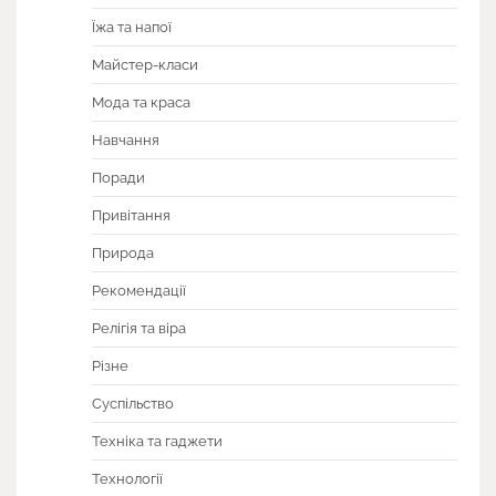
Їжа та напої
Майстер-класи
Мода та краса
Навчання
Поради
Привітання
Природа
Рекомендації
Релігія та віра
Різне
Суспільство
Техніка та гаджети
Технології