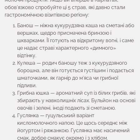
обов’язково спробуйте ці 5 страв, які давно стали
гастрономічною візитівкою регіону:
Банош — ніжна кукурудзяна каша на сметані або
вершках, щедро присмачена бринзою і
шкварками. Її готують на відкритому вогні, і саме
це надає страві характерного «димного»
відтінку.
Кулеша — родич баношу теж з кукурудзяного
борошна, але він готується густішим і подається
шматочками, як гарнір до м’яса чи грибної
підливи.
Грибна юшка — ароматний суп із білих грибів, які
збирають у навколишніх лісах. Бульйон на основі
овочів і зелені, іноді подають зі сметаною.
Гуслянка — гуцульський варіант
кисломолочного напою. Це щось середнє між
йогуртом і ряжанкою. Гуслянка має насичений
смак, добре смакує окремо і з хлібом.