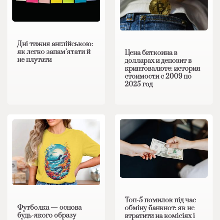
Дні тижня англійською:
як легко запам’ятати й
Цена биткоина в
не плутати
долларах и депозит в
криптовалюте: история
стоимости с 2009 по
2025 год
Топ-5 помилок під час
Футболка — основа
обміну банкнот: як не
будь-якого образу
втратити на комісіях і