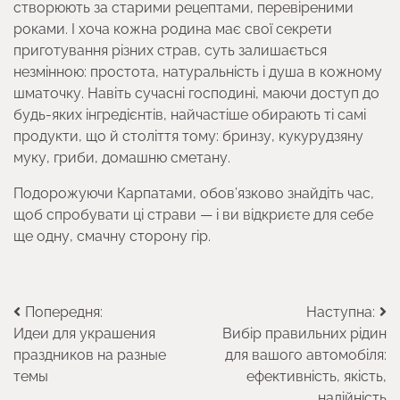
створюють за старими рецептами, перевіреними
роками. І хоча кожна родина має свої секрети
приготування різних страв, суть залишається
незмінною: простота, натуральність і душа в кожному
шматочку. Навіть сучасні господині, маючи доступ до
будь-яких інгредієнтів, найчастіше обирають ті самі
продукти, що й століття тому: бринзу, кукурудзяну
муку, гриби, домашню сметану.
Подорожуючи Карпатами, обов’язково знайдіть час,
щоб спробувати ці страви — і ви відкриєте для себе
ще одну, смачну сторону гір.
Навігація
Попередня:
Наступна:
Идеи для украшения
Вибір правильних рідин
записів
праздников на разные
для вашого автомобіля:
темы
ефективність, якість,
надійність