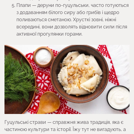
Плапи — деруни по-гуцульськи, часто готуються
з додаванням білого сиру або грибів і щедро
поливаються сметаною. Хрусткі зовні, ніжні
всередині, вони дозволять відновити сили після
активної прогулянки горами.
Гуцульські страви — справжня жива традиція, яка є
частиною культури та історії. Їжу тут не вигадують, а