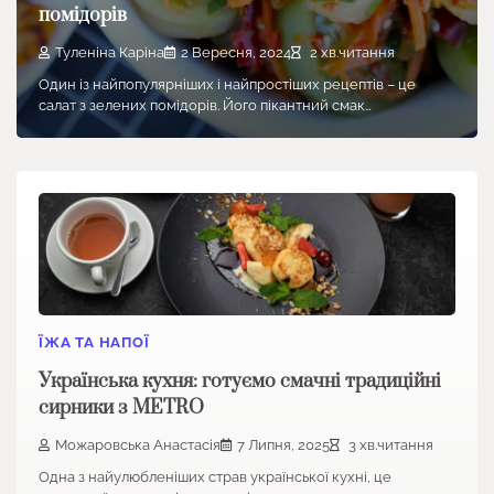
помідорів
Туленіна Каріна
2 Вересня, 2024
2 хв.читання
Один із найпопулярніших і найпростіших рецептів – це
салат з зелених помідорів. Його пікантний смак…
ЇЖА ТА НАПОЇ
Українська кухня: готуємо смачні традиційні
сирники з METRO
Можаровська Анастасія
7 Липня, 2025
3 хв.читання
Одна з найулюбленіших страв української кухні, це