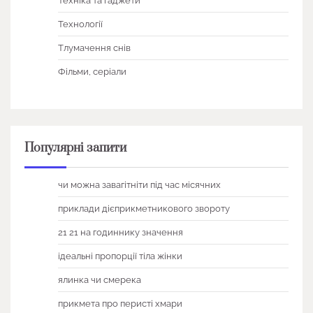
Техніка та гаджети
Технології
Тлумачення снів
Фільми, серіали
Популярні запити
чи можна завагітніти під час місячних
приклади дієприкметникового звороту
21 21 на годиннику значення
ідеальні пропорції тіла жінки
ялинка чи смерека
прикмета про перисті хмари