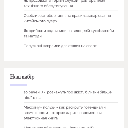
Як продовжити термін служби трактора: план
технічного обслуговування
Особливості зберігання та правила заварювання
китайського пуеру
Як прибрати подряпини на глянцевій кухні: засоби
та методи
Популярні напрямки для ставок на спорт
Наш вибір
10 речей, які розкажуть про якість білизни більше,
ніж її ціна
Максимум пользы – как раскрыть потенциал и
возможности, которые дарит современная
электронная книга
Мережеве обладнання – фундамент IP-