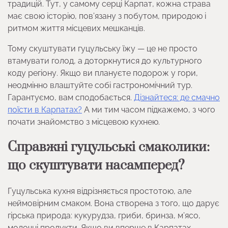
традицій. Тут, у самому серці Карпат, кожна страва
має свою історію, пов’язану з побутом, природою і
ритмом життя місцевих мешканців.
Тому скуштувати гуцульську їжу — це не просто
втамувати голод, а доторкнутися до культурного
коду регіону. Якщо ви плануєте подорож у гори,
неодмінно влаштуйте собі гастрономічний тур.
Гарантуємо, вам сподобається.
Дізнайтеся: де смачно
поїсти в Карпатах?
А ми тим часом підкажемо, з чого
почати знайомство з місцевою кухнею.
Справжні гуцульські смаколики:
що скуштувати насамперед?
Гуцульська кухня відрізняється простотою, але
неймовірним смаком. Вона створена з того, що дарує
гірська природа: кукурудза, гриби, бринза, м’ясо,
молочні продукти. Якщо ви вперше в Карпатах,