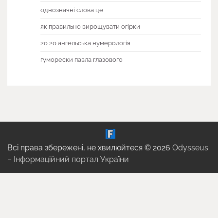
однозначні слова це
як правильно вирощувати огірки
20 20 ангельська нумерологія
гуморески павла глазового
Всі права збережені, не хвилюйтеся © 2026
Odysseus
– Інформаційний портал України