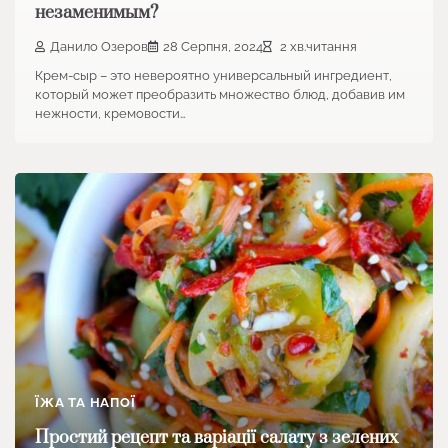
незаменимым?
Данило Озеров
28 Серпня, 2024
2 хв.читання
Крем-сыр – это невероятно универсальный ингредиент,
который может преобразить множество блюд, добавив им
нежности, кремовости…
ЇЖА ТА НАПОЇ
Простий рецепт та варіації салату з зелених