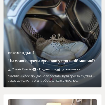
РЕКОМЕНДАЦІЇ
Чи можна прати кросівки у пральній машині?
Єсенія Буксіна
4 Грудня, 2023
9 хв.читання
Улюблені кросівки давно перестали бути просто взуттям —
зараз це головна фішка образу, яка підкреслює…