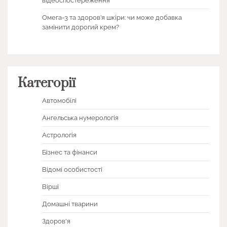
відеоспостереження
Омега-3 та здоров’я шкіри: чи може добавка
замінити дорогий крем?
Категорії
Автомобілі
Ангельська нумерологія
Астрологія
Бізнес та фінанси
Відомі особистості
Вірші
Домашні тварини
Здоров'я