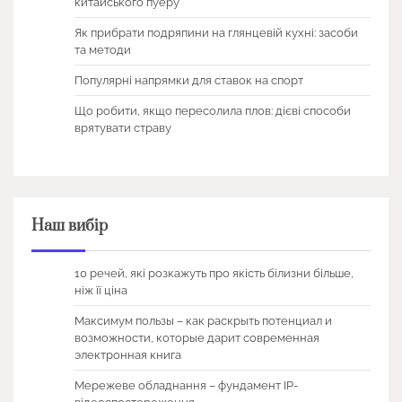
китайського пуеру
Як прибрати подряпини на глянцевій кухні: засоби
та методи
Популярні напрямки для ставок на спорт
Що робити, якщо пересолила плов: дієві способи
врятувати страву
Наш вибір
10 речей, які розкажуть про якість білизни більше,
ніж її ціна
Максимум пользы – как раскрыть потенциал и
возможности, которые дарит современная
электронная книга
Мережеве обладнання – фундамент IP-