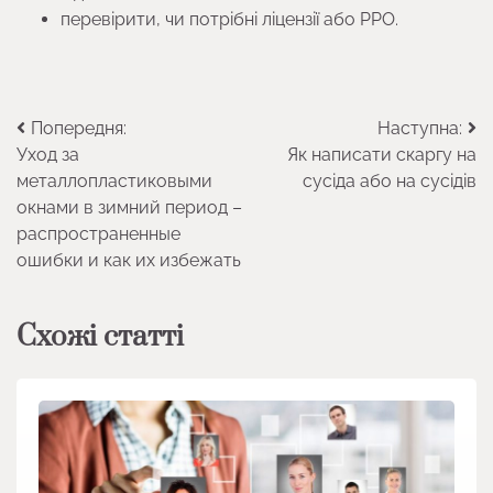
перевірити, чи потрібні ліцензії або РРО.
Навігація
Попередня:
Наступна:
Уход за
Як написати скаргу на
записів
металлопластиковыми
сусіда або на сусідів
окнами в зимний период –
распространенные
ошибки и как их избежать
Схожі статті