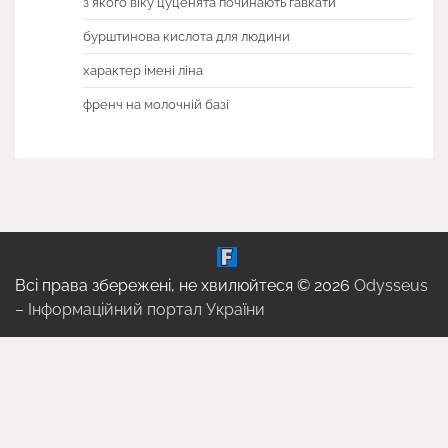
з якого віку цуценята починають гавкати
бурштинова кислота для людини
характер імені ліна
френч на молочній базі
Всі права збережені, не хвилюйтеся © 2026
Odysseus
– Інформаційний портал України