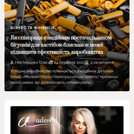
БІЗНЕС ТА ФІНАНСИ
Як співпраця з надійним постачальником
бігунків для застібок-блискавок може
підвищити ефективність виробництва
Нестеренко Ольга
24 Березня, 2025
2 хв.читання
Успішне виробництво починається з надійних деталей.
Завод «Молнія» https://molniya.com.ua/sliders/ пропонує
якісні замки, які допомагають оптимізувати…