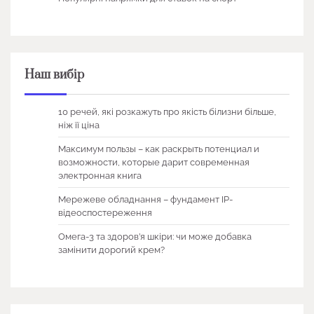
Наш вибір
10 речей, які розкажуть про якість білизни більше,
ніж її ціна
Максимум пользы – как раскрыть потенциал и
возможности, которые дарит современная
электронная книга
Мережеве обладнання – фундамент IP-
відеоспостереження
Омега-3 та здоров’я шкіри: чи може добавка
замінити дорогий крем?