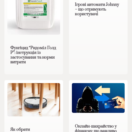
Ігрові автомати Johnny
– що отримують
користувачі
Фунгіцид “Ридоміл Голд
Р”: інструкція із
застосування та норми
витрати
Онлайн-шахрайство у
Як обрати
фінансах: що важливо