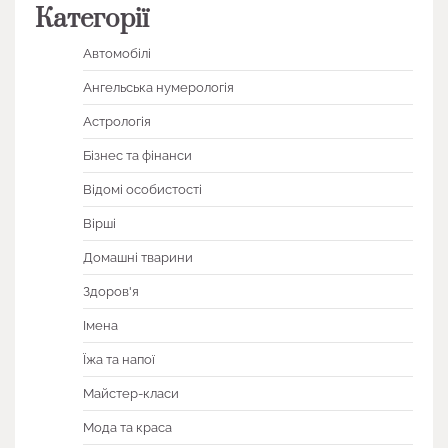
Категорії
Автомобілі
Ангельська нумерологія
Астрологія
Бізнес та фінанси
Відомі особистості
Вірші
Домашні тварини
Здоров'я
Імена
Їжа та напої
Майстер-класи
Мода та краса