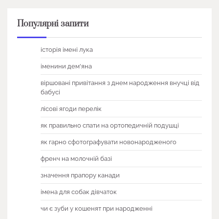
Популярні запити
історія імені лука
іменини дем'яна
віршовані привітання з днем народження внучці від
бабусі
лісові ягоди перелік
як правильно спати на ортопедичній подушці
як гарно сфотографувати новонародженого
френч на молочній базі
значення прапору канади
імена для собак дівчаток
чи є зуби у кошенят при народженні