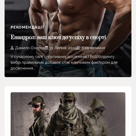
РЕКОМЕНДАЦІЇ
Енандрол: ваш ключ до успіху в спорті
Данило Озеров
31 Липня, 2025
1 хв.читання
У сучасному світі спортивних досягнень і бодібілдингу,
вибір правильних добавок стає ключовим фактором для
досягнення…