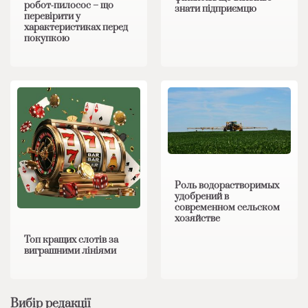
робот‑пилосос – що
знати підприємцю
перевірити у
характеристиках перед
покупкою
Роль водорастворимых
удобрений в
современном сельском
хозяйстве
Топ кращих слотів за
виграшними лініями
Вибір редакції