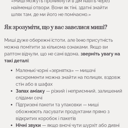
«Миші можуть проникнути в дім навіть через
найменші отвори. Вони як тіні, здатні знайти
шлях там, де ми його не помічаємо.»
Як зрозуміти, що у вас завелися миші?
Миші дуже обережні істоти, але їхню присутність
можна помітити за кількома ознаками. Якщо ви
раптом відчули, що не самі вдома,
зверніть увагу на
такі деталі
:
Маленькі чорні «зернятка» — мишачі
екскременти можна знайти на полицях, вздовж
стін або в шафах
Запах аміаку
— різкий і неприємний, залишений
слідами сечі
Підгризені пакети та упаковки — миші
обожнюють ласувати продуктами прямо з
відкритих коробок і пакетів
Нічні звуки
— якщо вночі чути шурхіт або дивні