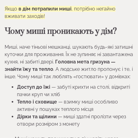
Якщо
в дім потрапили миші
, потрібно негайно
вживати заходів!
Чому миші проникають у дім?
Миші, наче тіньові мешканці, шукають будь-які затишні
куточки для проживання. Їх не зупиняє ні завантажена
кухня, ні забиті двері.
Головна мета гризуна —
знайти їжу та тепло
. А людське житло пропонує і те, і
інше. Чому миші так люблять «гостювати» у домівках:
Доступ до їжі
— забуті крихти на столі, відкриті
пачки круп чи хліб
Тепло і сховище
— взимку миші особливо
активні у пошуках теплого місця
Дірки та щілини
— миші здатні пролізти через
отвори розміром з монету