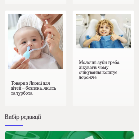
Молочні зуби треба
лікувати: чому
очікування коштує
дорожче
Товари з Японії для
дітей – безпека, якість
та турбота
Вибір редакції