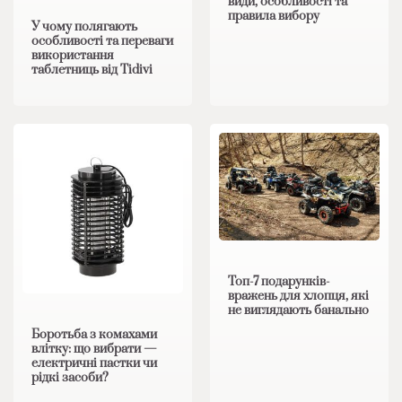
види, особливості та
правила вибору
У чому полягають
особливості та переваги
використання
таблетниць від Tidivi
Топ-7 подарунків-
вражень для хлопця, які
не виглядають банально
Боротьба з комахами
влітку: що вибрати —
електричні пастки чи
рідкі засоби?