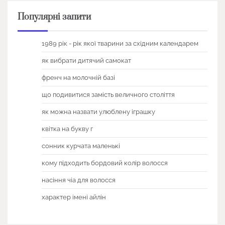
Популярні запити
1989 рік - рік якої тварини за східним календарем
як вибрати дитячий самокат
френч на молочній базі
що подивитися замість величного століття
як можна назвати улюблену іграшку
квітка на букву г
сонник курчата маленькі
кому підходить бордовий колір волосся
насіння чіа для волосся
характер імені айлін