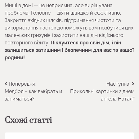
Миші в домі — це неприємна, але вирішувана
проблема. Головне — діяти швидко й ефективно.
Закриття вхідних шляхів, підтримання чистоти та
використання пасток допоможуть вам позбутися цих
маленьких гризунів і захистити ваш дім від їхнього
повторного візиту.
Піклуйтеся про свій дім, і він
залишиться затишним і безпечним для вас та вашої
родини!
Навігація
Попередня:
Наступна:
Медбол – как выбрать и
Прикольні картинки з днем
записів
заниматься?
ангела Наталії
Схожі статті