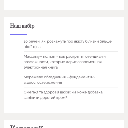
Наш вибір
10 речей, які розкажуть про якість білизни більше,
ніж її ціна
Максимум пользы – как раскрыть потенциал и
возможности, которые дарит современная
электронная книга
Мережеве обладнання – фундамент IP-
відеоспостереження
Омега-3 та здоров’я шкіри: чи може добавка
замінити дорогий крем?