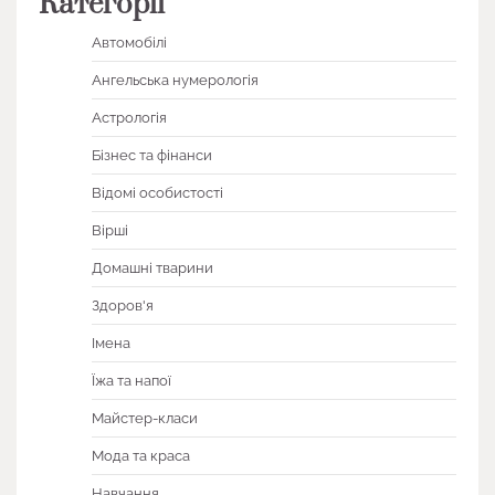
Категорії
Автомобілі
Ангельська нумерологія
Астрологія
Бізнес та фінанси
Відомі особистості
Вірші
Домашні тварини
Здоров'я
Імена
Їжа та напої
Майстер-класи
Мода та краса
Навчання