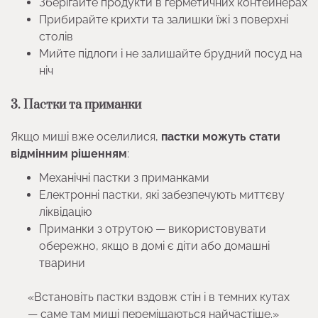
Зберігайте продукти в герметичних контейнерах
Прибирайте крихти та залишки їжі з поверхні
столів
Мийте підлоги і не залишайте брудний посуд на
ніч
3. Пастки та приманки
Якщо миші вже оселилися,
пастки можуть стати
відмінним рішенням
:
Механічні пастки з приманками
Електронні пастки, які забезпечують миттєву
ліквідацію
Приманки з отрутою — використовувати
обережно, якщо в домі є діти або домашні
тварини
«Встановіть пастки вздовж стін і в темних кутах
— саме там миші переміщаються найчастіше.»