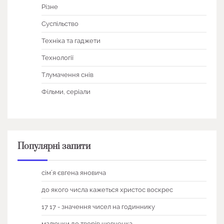
Різне
Суспільство
Техніка та гаджети
Технології
Тлумачення снів
Фільми, серіали
Популярні запити
сімʼя євгена яновича
до якого числа кажеться христос воскрес
17 17 - значення чисел на годиннику
малюнки до творів шевченка