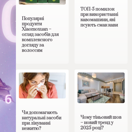
ТОП-5 помилок
при використанні
Популярні
кавомашини, які
продукти
псують смак кави
Xiaomoxuan –
огляд засобів для
комплексного
догляду за
волоссям
Чи допомагають
Чому тіньовий шов
натуральні засоби
– новий тренд у
при лікуванні
2025 році?
нежитю?