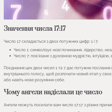
Значення числа 17:17
Число 17 складається з двох потужних цифр: 1 і 7.
Число 1: символізує нові починання, лідерство, неза
Число 7: пов’язане з духовною мудрістю, інтуїцією
Поєднання цих двох чисел 1 та 7 дає потужне послання пр
внутрішнього голосу, щоб розпочати новий етап у своєм
або навіть нове розуміння себе.
Чому ангели надіслали це число
Ангели можуть посилати вам число 17:17 з різних причи