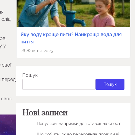
ля
 слід
Яку воду краще пити? Найкраща вода для
ов,
пиття
у у
26 Жовтня, 2025
 свої
Пошук
я перед
Пошук
 своє
Нові записи
Популярні напрямки для ставок на спорт
Що робити, якщо пересолила плов: дієві