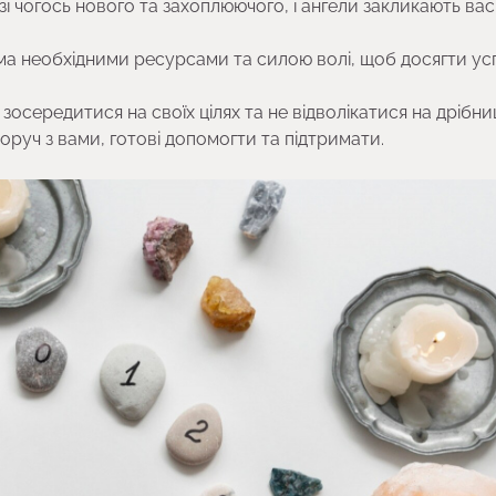
зі чогось нового та захоплюючого, і ангели закликають вас
ма необхідними ресурсами та силою волі, щоб досягти усп
середитися на своїх цілях та не відволікатися на дрібниц
оруч з вами, готові допомогти та підтримати.