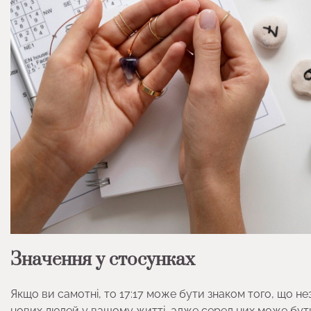
Значення у стосунках
Якщо ви самотні, то 17:17 може бути знаком того, що не
нових людей у вашому житті, адже серед них може бут