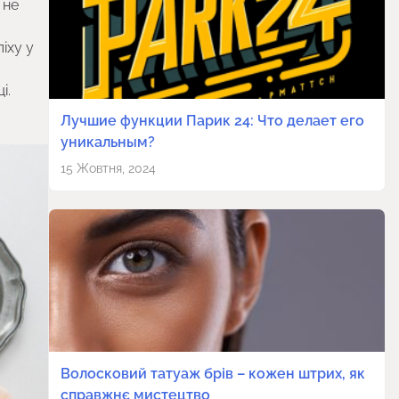
 не
іху у
і.
Лучшие функции Парик 24: Что делает его
уникальным?
15 Жовтня, 2024
Волосковий татуаж брів – кожен штрих, як
справжнє мистецтво