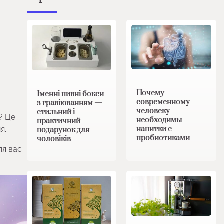
Почему
Іменні пивні бокси
современному
з гравіюванням —
человеку
стильний і
? Це
необходимы
практичний
я.
напитки с
подарунок для
пробиотиками
чоловіків
ля вас