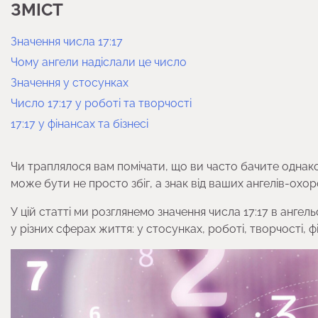
ЗМІСТ
Значення числа 17:17
Чому ангели надіслали це число
Значення у стосунках
Число 17:17 у роботі та творчості
17:17 у фінансах та бізнесі
Чи траплялося вам помічати, що ви часто бачите однако
може бути не просто збіг, а знак від ваших ангелів-охо
У цій статті ми розглянемо значення числа 17:17 в ангел
у різних сферах життя: у стосунках, роботі, творчості, фі