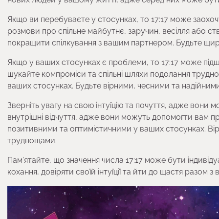
Якщо ви перебуваєте у стосунках, то 17:17 може заохоч
розмови про спільне майбутнє, заручин, весілля або ств
покращити спілкування з вашим партнером. Будьте щир
Якщо у ваших стосунках є проблеми, то 17:17 може підш
шукайте компроміси та спільні шляхи подолання труднощ
ваших стосунках. Будьте вірними, чесними та надійним
Зверніть увагу на свою інтуїцію та почуття, адже вони м
внутрішні відчуття, адже вони можуть допомогти вам пр
позитивними та оптимістичними у ваших стосунках. Вір
труднощами.
Пам’ятайте, що значення числа 17:17 може бути індивід
кохання, довіряти своїй інтуїції та йти до щастя разом 