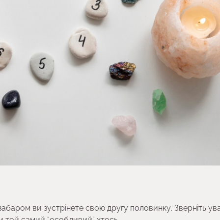
забаром ви зустрінете свою другу половинку. Зверніть ува
и той самий “особливий” хтось.