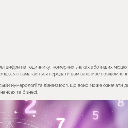
ві цифри на годиннику, номерних знаках або інших місцях
ронців, які намагаються передати вам важливе повідомленн
ьській нумерології та дізнаємося, що воно може означати д
нансах та бізнесі.