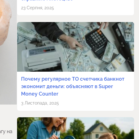
23 Серпня, 2025
Почему регулярное ТО счетчика банкнот
экономит деньги: объясняют в Super
Money Counter
3 Листопада, 2025
гу на