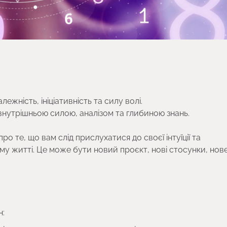
лежність, ініціативність та силу волі.
, внутрішньою силою, аналізом та глибиною знань.
о те, що вам слід прислухатися до своєї інтуїції та
у житті. Це може бути новий проєкт, нові стосунки, нове
н: