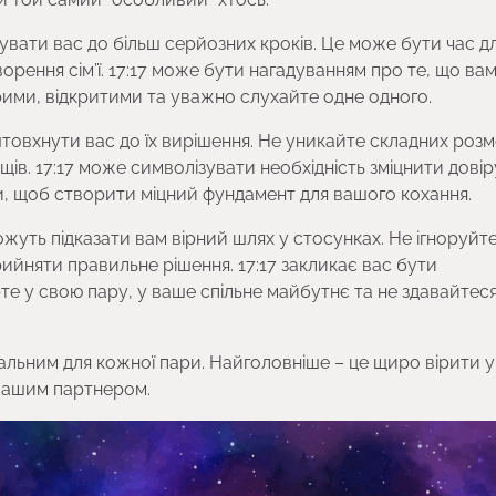
увати вас до більш серйозних кроків. Це може бути час д
орення сім’ї. 17:17 може бути нагадуванням про те, що вам
ими, відкритими та уважно слухайте одне одного.
товхнути вас до їх вирішення. Не уникайте складних розм
ів. 17:17 може символізувати необхідність зміцнити довір
и, щоб створити міцний фундамент для вашого кохання.
ожуть підказати вам вірний шлях у стосунках. Не ігноруйте
ийняти правильне рішення. 17:17 закликає вас бути
те у свою пару, у ваше спільне майбутнє та не здавайтес
уальним для кожної пари. Найголовніше – це щиро вірити у
з вашим партнером.