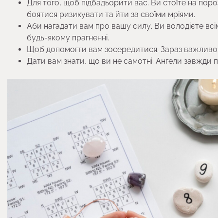
Для того, щоб підбадьорити вас. Ви стоїте на поро
боятися ризикувати та йти за своїми мріями.
Аби нагадати вам про вашу силу. Ви володієте всі
будь-якому прагненні.
Щоб допомогти вам зосередитися. Зараз важливо зо
Дати вам знати, що ви не самотні. Ангели завжди п