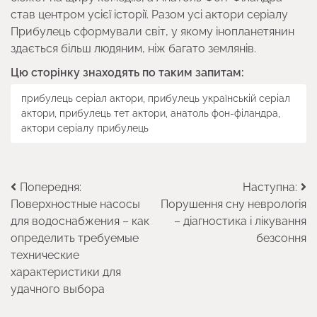
став центром усієї історії. Разом усі актори серіалу
Прибулець сформували світ, у якому інопланетянин
здається більш людяним, ніж багато землянів.
Цю сторінку знаходять по таким запитам:
прибулець серіал актори, прибулець українській серіал
актори, прибулець тет актори, анатоль фон-філандра,
актори серіалу прибулець
Навігація
Попередня:
Наступна:
Поверхностные насосы
Порушення сну неврологія
записів
для водоснабжения – как
– діагностика і лікування
определить требуемые
безсоння
технические
характеристики для
удачного выбора