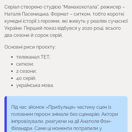
Серіал створено студією “Мамахохотала”, режисер –
Наталя Пасеницька. Формат – ситком, тобто короткі
кумедні історії з героями, які живуть у реаліях сучасної
України. Перший показ відбувся у 2020 році, всього
два сезони й сорок серій.
Основні риси проєкту:
телеканал ТЕТ;
ситком;
2 сезони;
40 серій;
українська мова.
Під час зйомок «Прибульця» частину сцен із
головним героєм знімали без сценарію. Актори
імпровізували, реагуючи на дії Анатоля Фон-
Філандри. Саме ці моменти потрапили у