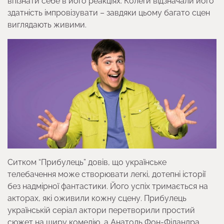
впізнати себе в його реакціях. Колеги відзначали його
здатність імпровізувати – завдяки цьому багато сцен
виглядають живими.
Ситком “Прибулець” довів, що українське
телебачення може створювати легкі, дотепні історії
без надмірної фантастики. Його успіх тримається на
акторах, які оживили кожну сцену. Прибулець
українській серіал актори перетворили простий
сюжет на щиру комедію, а Анатоль Фон-Філандра