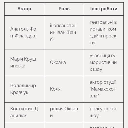
Актор
Роль
Інші роботи
театральні в
інопланетян
Анатоль Фо
истави, ком
ин Іван (Ван
н-Філандра
едійні проєк
я)
ти
учасниця гу
Марія Круш
Оксана
мористични
инська
х шоу
актор студії
Володимир
Коля
“Мамахохот
Кравчук
ала”
Костянтин Д
родич Оксан
ролі у скетч-
анилюк
и
шоу