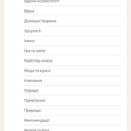
Відомі особистості
Вірші
Домашні тварини
Здоров'я
Імена
Їжа та напої
Майстер-класи
Мода та краса
Навчання
Поради
Привітання
Природа
Рекомендації
Релігія та віра