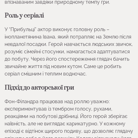
впізнаваним завдяки природному темпу гри.
Роль у серіалі
У “Прибульці” актор виконує головну роль –
інопланетянина Івана, який потрапляє на Землю після
невдалої посадки. Герой навчається людських звичок,
розуміє сімейні стосунки, намагається адаптуватися
до побуту. Через його спостереження глядач бачить
звичайне життя під новим кутом. Саме це робить
серіал смішним і теплим водночас.
Підхід до акторської гри
Фон-Філандра працював над роллю уважно:
експериментував із тембром голосу, рухами,
реакціями на побутові дрібниці. Його герой зберігає
наївність, але не виглядає карикатурно. У кожному
епізоді є відтінок щирого подиву, що дозволяє глядачу