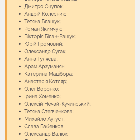
Дмитро Оцупок;
Андрій Колесник;
Тетяна Блащук;
Роман Якимчук;
Вікторія Білан-Ращук;
Юрій Громовий;
Олександр Сугак;
Анна Гуляєва;
Арам Арзуманян;
Катерина Мацібора;
Анастасія Котляр;
Олег Воронко;
Ірина Хоменко;
Олексій Нечай-Кучинський;
Тетяна Степченкова;
Михайло Аугуст;
Слава Бабенков;
Олександр Валюк;