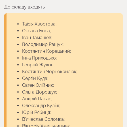
До складу входять:
Таісія Хвостова;
Оксана Боса;
Іван Тамашев;
Володимир Ращук;
Костянтин Корецький;
Інна Приходько;
Георгій Жуков;
Костянтин Чорнокрилюк;
Сергій Куда;
Євген Олійник;
Ольга Дорощук;
Андрій Панас;
Олександр Куліш;
Юрій Рябиця;
В’ячеслав Соломка;
Вікторія Хмельницька;