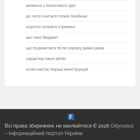
виписка з пологового ідеї
до чого сниться голий покійник
короткі чоловічі стрижки
що таке бюджет
що подивитися після серіалу дивні дива
характер імені айлін
коли настає перша менструація
Всі права збережені, не хвилюйтеся © 2026
Odysseus
– Інформаційний портал України