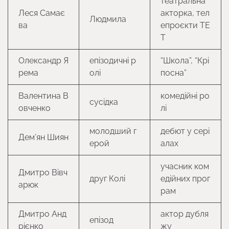
театральна
Леся Самає
акторка, тел
Людмила
ва
епроєкти ТЕ
Т
Олександр Я
епізодичні р
“Школа”, “Крі
рема
олі
посна”
Валентина В
комедійні ро
сусідка
овченко
лі
молодший г
дебют у сері
Дем’ян Шиян
ерой
алах
учасник ком
Дмитро Вівч
друг Колі
едійних прог
арюк
рам
Дмитро Анд
актор дубля
епізод
рієнко
жу