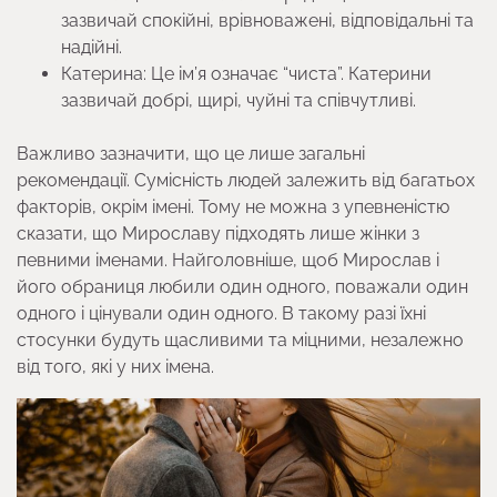
зазвичай спокійні, врівноважені, відповідальні та
надійні.
Катерина: Це ім’я означає “чиста”. Катерини
зазвичай добрі, щирі, чуйні та співчутливі.
Важливо зазначити, що це лише загальні
рекомендації. Сумісність людей залежить від багатьох
факторів, окрім імені. Тому не можна з упевненістю
сказати, що Мирославу підходять лише жінки з
певними іменами. Найголовніше, щоб Мирослав і
його обраниця любили один одного, поважали один
одного і цінували один одного. В такому разі їхні
стосунки будуть щасливими та міцними, незалежно
від того, які у них імена.