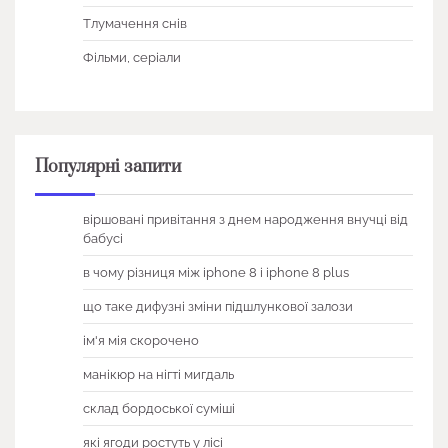
Тлумачення снів
Фільми, серіали
Популярні запити
віршовані привітання з днем народження внучці від
бабусі
в чому різниця між iphone 8 і iphone 8 plus
що таке дифузні зміни підшлункової залози
ім'я мія скорочено
манікюр на нігті мигдаль
склад бордоської суміші
які ягоди ростуть у лісі