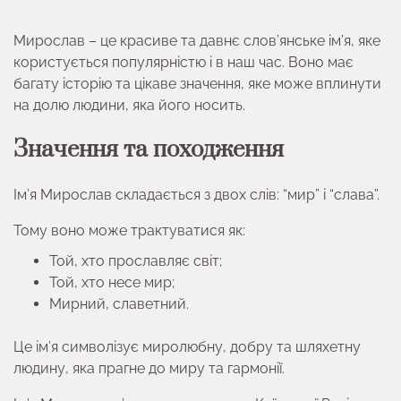
Мирослав – це красиве та давнє слов’янське ім’я, яке
користується популярністю і в наш час. Воно має
багату історію та цікаве значення, яке може вплинути
на долю людини, яка його носить.
Значення та походження
Ім’я Мирослав складається з двох слів: “мир” і “слава”.
Тому воно може трактуватися як:
Той, хто прославляє світ;
Той, хто несе мир;
Мирний, славетний.
Це ім’я символізує миролюбну, добру та шляхетну
людину, яка прагне до миру та гармонії.