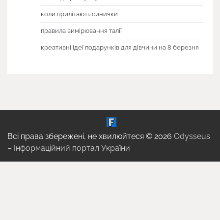
коли прилітають синички
правила вимірювання талії
креативні ідеї подарунків для дівчини на 8 березня
Всі права збережені, не хвилюйтеся © 2026
Odysseus
– Інформаційний портал України