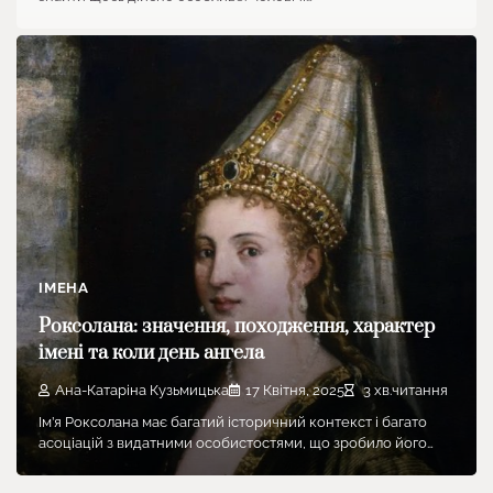
ІМЕНА
Роксолана: значення, походження, характер
імені та коли день ангела
Ана-Катаріна Кузьмицька
17 Квітня, 2025
3 хв.читання
Ім’я Роксолана має багатий історичний контекст і багато
асоціацій з видатними особистостями, що зробило його…