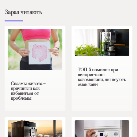
Зараз читають
ТОП-5 помилок при
використанні
кавомашини, які псують
Спазмы живота –
смак кави
причины и как
избавиться от
проблемы