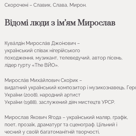
Скорочені – Славик, Слава, Мирон.
Відомі люди з ім’ям Мирослав
Кува́лдін Миросла́в Джо́нович –
український співак нігерійського
походження, музикант, телеведучий, автор пісень,
лідер гурту «The ВЙО».
Миросла́в Миха́йлович Ско́рик –
видатний український композитор і музикознавець, Гер
України (2008), народний артист
України (1988), заслужений діяч мистецтв УРСР.
Мирослав Якович Я́года – український маляр, графік,
поет, прозаїк, драматург та сценограф. Цільний і
чесний у своїй багатоманітній творчості,