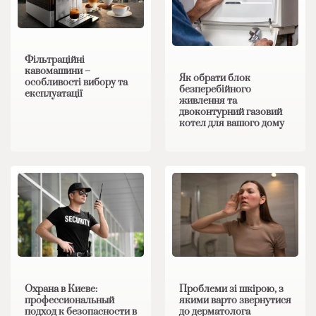
Фільтраційні
кавомашини –
Як обрати блок
особливості вибору та
безперебійного
експлуатації
живлення та
двоконтурний газовий
котел для вашого дому
Охрана в Киеве:
Проблеми зі шкірою, з
профессиональный
якими варто звернутися
подход к безопасности в
до дерматолога