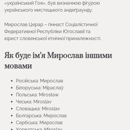
«український Гоя», був визначною фігурою
українського мистецького андеґраунду.
Мирослав Церар – гімнаст Соціалістичної
Федеративної Республіки Югославії та
юрист словенської етнічної приналежності.
Як буде ім’я Мирослав іншими
мовами
Російська: Мирослав
Білоруська: Міраслаў
Польська: Mirosław
Чеська: Miroslav
Словацька: Miroslav
Болгарська: Мирослав
Сербська: Мирослав
Хорватська: Miroslav