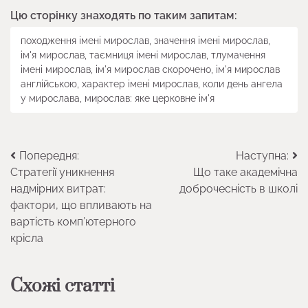
Цю сторінку знаходять по таким запитам:
походження імені мирослав, значення імені мирослав,
ім'я мирослав, таємниця імені мирослав, тлумачення
імені мирослав, ім'я мирослав скорочено, ім'я мирослав
англійською, характер імені мирослав, коли день ангела
у мирослава, мирослав: яке церковне ім'я
Навігація
Попередня:
Наступна:
Стратегії уникнення
Що таке академічна
записів
надмірних витрат:
доброчесність в школі
фактори, що впливають на
вартість комп’ютерного
крісла
Схожі статті