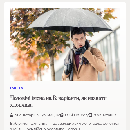
ІМЕНА
Чоловічі імена на В: варіанти, як назвати
хлопчика
Ана-Катаріна Кузьмицька
21 Січня, 2025
7 хв.читання
Вибір імені для сина — це завжди хвилююче, адже хочеться
знайти щось дійсно особливе. Чоловічі…