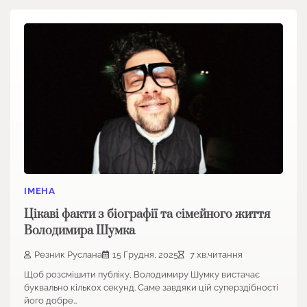
ІМЕНА
Цікаві факти з біографії та сімейного життя
Володимира Шумка
Резник Руслана
15 Грудня, 2025
7 хв.читання
Щоб розсмішити публіку, Володимиру Шумку вистачає
буквально кількох секунд. Саме завдяки цій суперздібності
його добре…