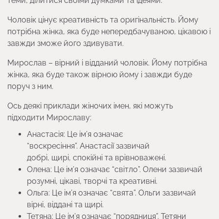
теми, ділитися своїми думками та ідеями.
Чоловік цінує креативність та оригінальність. Йому
потрібна жінка, яка буде непередбачуваною, цікавою і
завжди зможе його здивувати.
Мирослав – вірний і відданий чоловік. Йому потрібна
жінка, яка буде також вірною йому і завжди буде
поруч з ним.
Ось деякі приклади жіночих імен, які можуть
підходити Мирославу:
Анастасія: Це ім’я означає
“воскресіння”. Анастасії зазвичай
добрі, щирі, спокійні та врівноважені.
Олена: Це ім’я означає “світло”. Олени зазвичай
розумні, цікаві, творчі та креативні.
Ольга: Це ім’я означає “свята”. Ольги зазвичай
вірні, віддані та щирі.
Тетяна: Це ім’я означає “порядниця”. Тетяни