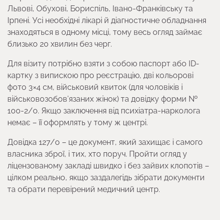
Львові, Обухові, Бориспіль, Івано-Франківську та
Ірпені. Усі необхідні лікарі й діагностичне обладнання
знаходяться в одному місці, тому весь огляд займає
близько 20 хвилин без черг.
Для візиту потрібно взяти з собою паспорт або ID-
картку з випискою про реєстрацію, дві кольорові
фото 3×4 см, військовий квиток (для чоловіків і
військовозобов’язаних жінок) та довідку форми №
100-2/о. Якщо заключення від психіатра-нарколога
немає – її оформлять у тому ж центрі.
Довідка 127/о – це документ, який захищає і самого
власника зброї, і тих, хто поруч. Пройти огляд у
ліцензованому закладі швидко і без зайвих клопотів –
цілком реально, якщо заздалегідь зібрати документи
та обрати перевірений медичний центр.