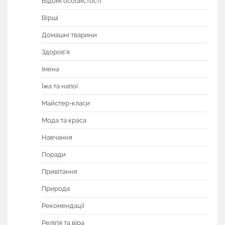
Відомі особистості
Вірші
Домашні тварини
Здоров'я
Імена
Їжа та напої
Майстер-класи
Мода та краса
Навчання
Поради
Привітання
Природа
Рекомендації
Релігія та віра