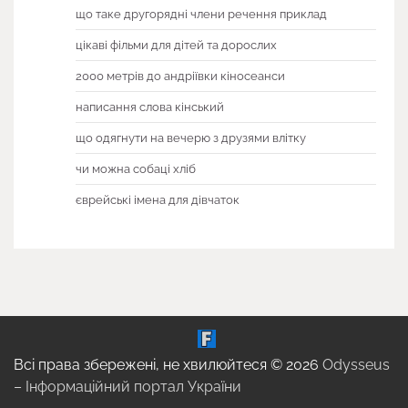
що таке другорядні члени речення приклад
цікаві фільми для дітей та дорослих
2000 метрів до андріївки кіносеанси
написання слова кінський
що одягнути на вечерю з друзями влітку
чи можна собаці хліб
єврейські імена для дівчаток
Всі права збережені, не хвилюйтеся © 2026
Odysseus
– Інформаційний портал України