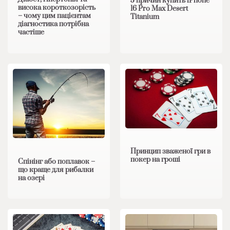
5 причин купить iPhone
висока короткозорість
16 Pro Max Desert
– чому цим пацієнтам
Titanium
діагностика потрібна
частіше
Принцип зваженої гри в
покер на гроші
Спінінг або поплавок –
що краще для рибалки
на озері