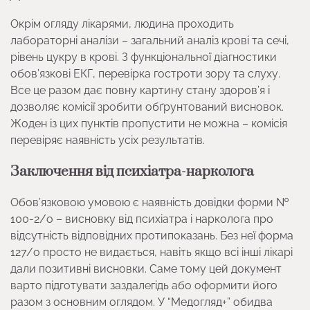
Окрім огляду лікарями, людина проходить
лабораторні аналізи – загальний аналіз крові та сечі,
рівень цукру в крові. З функціональної діагностики
обов’язкові ЕКГ, перевірка гостроти зору та слуху.
Все це разом дає повну картину стану здоров’я і
дозволяє комісії зробити обґрунтований висновок.
Жоден із цих пунктів пропустити не можна – комісія
перевіряє наявність усіх результатів.
Заключення від психіатра-нарколога
Обов’язковою умовою є наявність довідки форми №
100-2/о – висновку від психіатра і нарколога про
відсутність відповідних протипоказань. Без неї форма
127/о просто не видається, навіть якщо всі інші лікарі
дали позитивні висновки. Саме тому цей документ
варто підготувати заздалегідь або оформити його
разом з основним оглядом. У “Медогляд+” обидва