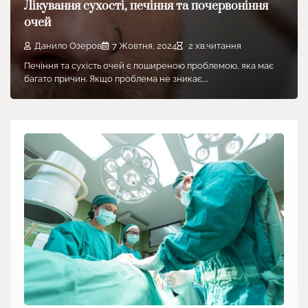
Лікування сухості, печіння та почервоніння
очей
Данило Озеров
7 Жовтня, 2024
2 хв.читання
Печіння та сухість очей є поширеною проблемою, яка має
багато причин. Якщо проблема не зникає,…