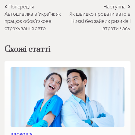
Навігація
Попередня:
Наступна:
Автоцивілка в Україні: як
Як швидко продати авто в
записів
працює обов’язкове
Києві без зайвих ризиків і
страхування авто
втрати часу
Схожі статті
ЗДОРОВ'Я