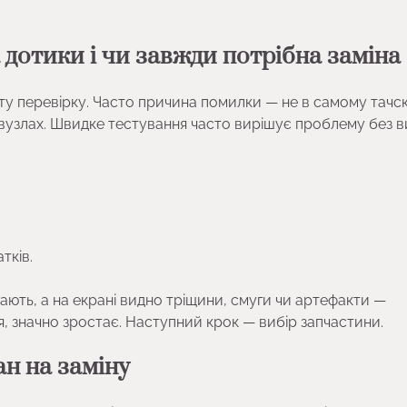
 дотики і чи завжди потрібна заміна
ту перевірку. Часто причина помилки — не в самому тачск
вузлах. Швидке тестування часто вирішує проблему без в
тків.
ють, а на екрані видно тріщини, смуги чи артефакти —
я, значно зростає. Наступний крок — вибір запчастини.
н на заміну