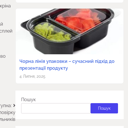
кріна
ий
исплей
ово
Чорна лінія упаковки – сучасний підхід до
презентації продукту
4 Липня, 2025
Пошук
упна:
Пошук
повірку
льників