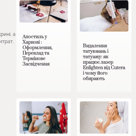
рині, а
Апостиль у
итрат.
Харкові :
Видалення
Оформлення,
татуювань і
Переклад та
татуажу: як
Термінове
працює лазер
Засвідчення
Enlighten від Cutera
і чому його
обирають