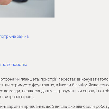
потрібна заміна
а не допомогла
тфона чи планшета: пристрій перестає виконувати голо
ті ви отримуєте фрустрацію, а інколи й паніку. Якщо сен
ує команди, перше завдання — зрозуміти, чи справді потрі
о витрачені гроші.
адійні варіанти придбання, щоб ви швидко відновили робот