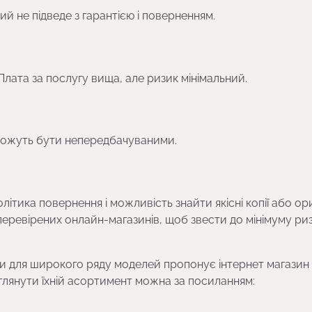
й не підведе з гарантією і поверненням.
 Плата за послугу вища, але ризик мінімальний.
а можуть бути непередбачуваними.
тика повернення і можливість знайти якісні копії або ори
 перевірених онлайн-магазинів, щоб звести до мінімуму ри
ани для широкого ряду моделей пропонує інтернет магазин
еглянути їхній асортимент можна за посиланням: