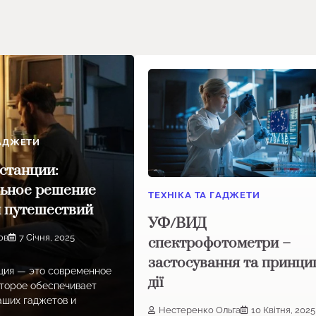
ГАДЖЕТИ
станции:
льное решение
ТЕХНІКА ТА ГАДЖЕТИ
и путешествий
УФ/ВИД
ов
7 Січня, 2025
спектрофотометри –
застосування та принци
ция — это современное
дії
оторое обеспечивает
аших гаджетов и
Нестеренко Ольга
10 Квітня, 2025