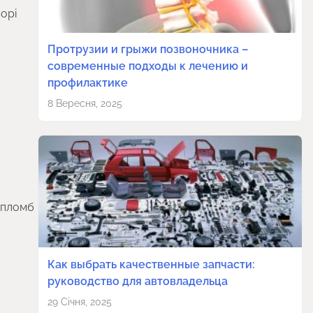
борі
Протрузии и грыжи позвоночника –
современные подходы к лечению и
профилактике
8 Вересня, 2025
і пломб
Как выбрать качественные запчасти:
руководство для автовладельца
29 Січня, 2025