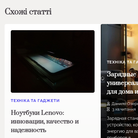
Схожі статті
ТЕХНІКА ТА 
Зарядные 
универса
для дома 
ТЕХНІКА ТА ГАДЖЕТИ
Данило Озер
3 хв.читання
Ноутбуки Lenovo:
Зарядная стан
инновации, качество и
устройство, к
надежность
энергию для в
приборов в…