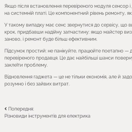
Якщо після встановлення перевіреного модуля сенсор і 
на системній платі. Це компонентний рівень ремонту, як
У такому випадку має сенс звернутися до сервісу, що
крок, придбавши надійну запчастину: якщо майстер виз
заново, і ремонт буде більш ефективним.
Підсумок простий: не панікуйте, працюйте поетапно — д
перевіреного продавця. Це дає найбільші шанси поверн
заклеїти проблему.
Відновлення гаджета — це не тільки економія, але й зад
розумно і без зайвих витрат.
Навігація
Попередня:
Різновиди інструментів для електрика
записів