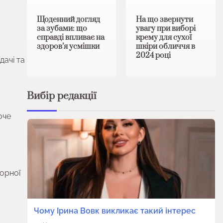
Щоденний догляд
На що звернути
за зубами: що
увагу при виборі
справді впливає на
крему для сухої
здоров’я усмішки
шкіри обличчя в
2024 році
дачі та
Вибір редакції
оче
торної
Чому Ірина Вовк викликає такий інтерес