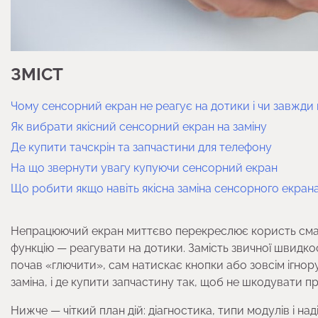
ЗМІСТ
Чому сенсорний екран не реагує на дотики і чи завжди 
Як вибрати якісний сенсорний екран на заміну
Де купити тачскрін та запчастини для телефону
На що звернути увагу купуючи сенсорний екран
Що робити якщо навіть якісна заміна сенсорного екран
Непрацюючий екран миттєво перекреслює користь смар
функцію — реагувати на дотики. Замість звичної швидкос
почав «глючити», сам натискає кнопки або зовсім ігнор
заміна, і де купити запчастину так, щоб не шкодувати пр
Нижче — чіткий план дій: діагностика, типи модулів і н