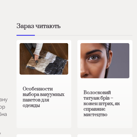
Зараз читають
Особенности
Волосковий
выбора вакуумных
татуаж брів –
вну
пакетов для
кожен штрих, як
одежды
сор
справжнє
бна
мистецтво
у