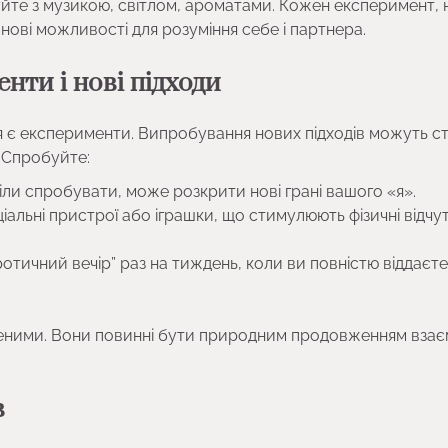
уйте з музикою, світлом, ароматами. Кожен експеримент, 
нові можливості для розуміння себе і партнера.
нти і нові підходи
тя є експерименти. Випробування нових підходів можуть с
. Спробуйте:
отіли спробувати, може розкрити нові грані вашого «я».
альні пристрої або іграшки, що стимулюють фізичні відчут
ротичний вечір” раз на тиждень, коли ви повністю віддаєт
женими. Вони повинні бути природним продовженням взає
в