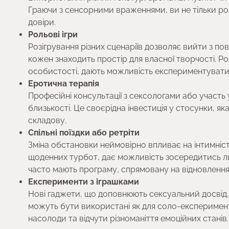
Граючи з сенсорними враженнями, ви не тільки розб
довіри.
Рольові ігри
Розігрування різних сценаріїв дозволяє вийти з пов
кожен знаходить простір для власної творчості. Р
особистості, дають можливість експериментувати 
Еротична терапія
Професійні консультації з сексологами або участь
близькості. Це своєрідна інвестиція у стосунки, я
складову.
Спільні поїздки або ретріти
Зміна обстановки неймовірно впливає на інтимність
щоденних турбот, дає можливість зосередитись лише
часто мають програму, спрямовану на відновлення 
Експерименти з іграшками
Нові гаджети, що доповнюють сексуальний досвід,
можуть бути використані як для соло-експериментів
насолоди та відчути різноманіття емоційних станів.