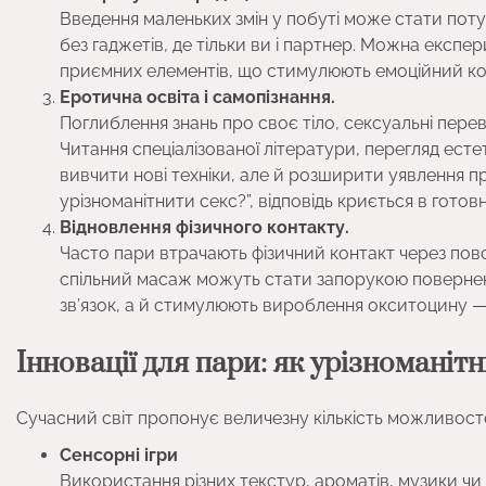
Введення маленьких змін у побуті може стати поту
без гаджетів, де тільки ви і партнер. Можна експ
приємних елементів, що стимулюють емоційний ко
Еротична освіта і самопізнання.
Поглиблення знань про своє тіло, сексуальні пере
Читання спеціалізованої літератури, перегляд есте
вивчити нові техніки, але й розширити уявлення пр
урізноманітнити секс?”, відповідь криється в готов
Відновлення фізичного контакту.
Часто пари втрачають фізичний контакт через повся
спільний масаж можуть стати запорукою повернення
зв’язок, а й стимулюють вироблення окситоцину — 
Інновації для пари: як урізноманіт
Сучасний світ пропонує величезну кількість можливосте
Сенсорні ігри
Використання різних текстур, ароматів, музики чи н