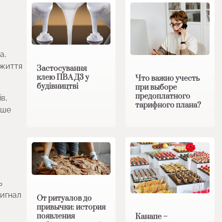
а,
 життя
Застосування
клею ПВА Д3 у
Что важно учесть
будівництві
при выборе
предоплатного
в,
тарифного плана?
ише
ь
сигнал
От ритуалов до
привычки: история
появления
Канапе –