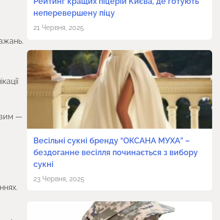
Рейтинг кращих піцерій Києва, де готують
неперевершену піцу
21 Червня, 2025
ажань.
кації
овим —
Весільні сукні бренду “ОКСАНА МУХА” –
бездоганне весілля починається з вибору
сукні
23 Червня, 2025
ннях.