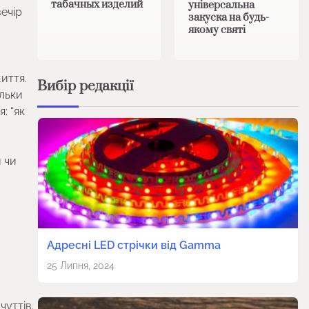
табачных изделий
універсальна
ечір
закуска на будь-
якому святі
иття.
Вибір редакції
ільки
: “як
 чи
Адресні LED стрічки від Gamma
25 Липня, 2024
чуттів.