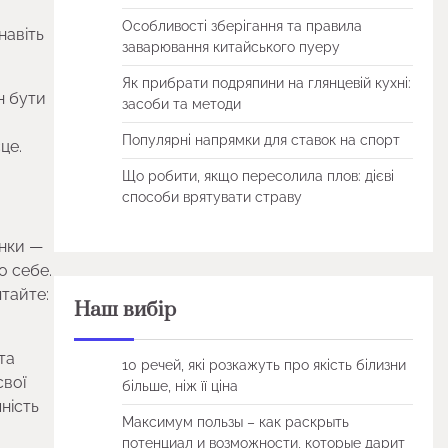
Особливості зберігання та правила
навіть
заварювання китайського пуеру
Як прибрати подряпини на глянцевій кухні:
н бути
засоби та методи
Популярні напрямки для ставок на спорт
це.
Що робити, якщо пересолила плов: дієві
способи врятувати страву
унки —
о себе.
ятайте:
Наш вибір
та
10 речей, які розкажуть про якість білизни
свої
більше, ніж її ціна
ність
Максимум пользы – как раскрыть
потенциал и возможности, которые дарит