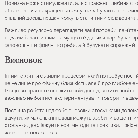
Новизна може стимулювати, але справжня глибина стосун
обговорюючи покращення сексу, не забувайте про емоційн
спільний досвід невдач можуть стати тими складовими,
Важливо регулярно переглядати ваші потреби, пам’ятаюч
гнучким і адаптивним, тому що в будь-якій парі буває 
задовольняти фізичні потреби, а й будувати справжній п
Висновок
Інтимне життя є живим процесом, який потребує постійн
це не лише про фізичну близькість, але й про глибоке е
І якщо ви прагнете освіжити свій досвід, знайти нові с
важливо не боятися експериментувати, говорити відвер
Постійна робота над собою і своїми стосунками допома
відчути, як маленькі інновації можуть зробити ваше інти
стосунки, досліджуйте нові методи та практики, і, зві
живою і неповторною.