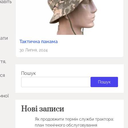
навіть
тати
Тактична панама
30 Липня, 2024
тя,
Пошук
еся
Пошук
мної
Нові записи
Як продовжити термін служби трактора:
план технічного обслуговування