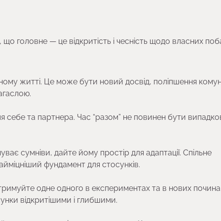
що головне — це відкритість і чесність щодо власних поб
ному житті. Це може бути новий досвід, поліпшення комуні
загаслою.
ля себе та партнера. Час “разом” не повинен бути випадк
уває сумніви, дайте йому простір для адаптації. Спільне
айміцніший фундамент для стосунків.
ідтримуйте одне одного в експериментах та в нових почина
унки відкритішими і глибшими.