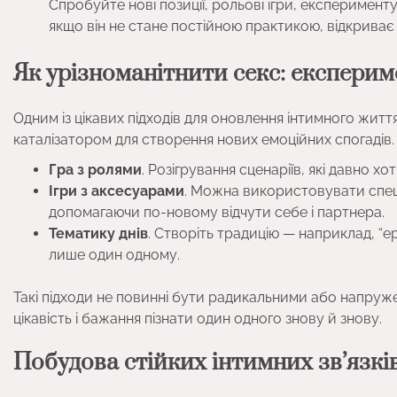
Спробуйте нові позиції, рольові ігри, експеримент
якщо він не стане постійною практикою, відкриває 
Як урізноманітнити секс: експериме
Одним із цікавих підходів для оновлення інтимного жит
каталізатором для створення нових емоційних спогадів
Гра з ролями
. Розігрування сценаріїв, які давно х
Ігри з аксесуарами
. Можна використовувати спеці
допомагаючи по-новому відчути себе і партнера.
Тематику днів
. Створіть традицію — наприклад, “е
лише один одному.
Такі підходи не повинні бути радикальними або напру
цікавість і бажання пізнати один одного знову й знову.
Побудова стійких інтимних зв’язкі