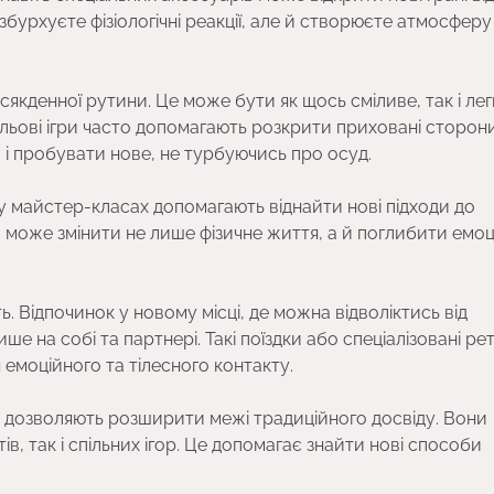
урхуєте фізіологічні реакції, але й створюєте атмосферу
сякденної рутини. Це може бути як щось сміливе, так і лег
ольові ігри часто допомагають розкрити приховані сторон
і пробувати нове, не турбуючись про осуд.
 у майстер-класах допомагають віднайти нові підходи до
ка може змінити не лише фізичне життя, а й поглибити емо
. Відпочинок у новому місці, де можна відволіктись від
 на собі та партнері. Такі поїздки або спеціалізовані ре
емоційного та тілесного контакту.
 дозволяють розширити межі традиційного досвіду. Вони
, так і спільних ігор. Це допомагає знайти нові способи