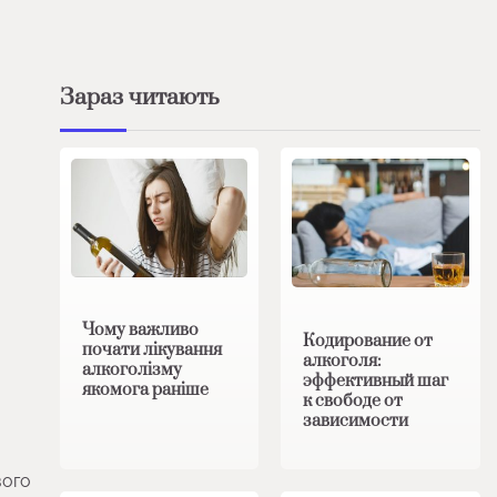
Зараз читають
Чому важливо
Кодирование от
почати лікування
алкоголя:
алкоголізму
эффективный шаг
якомога раніше
к свободе от
зависимости
вого