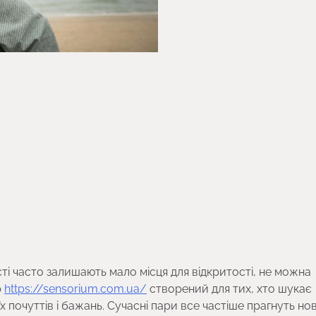
сті часто залишають мало місця для відкритості, не можна
р
https://sensorium.com.ua/
створений для тих, хто шукає
х почуттів і бажань. Сучасні пари все частіше прагнуть но