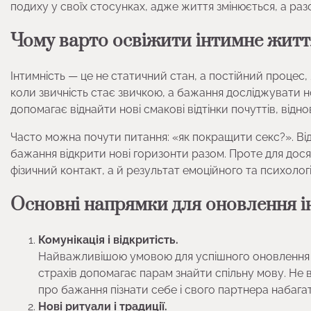
подиху у своїх стосунках, адже життя змінюється, а разо
Чому варто освіжити інтимне житт
Інтимність — це не статичний стан, а постійний процес,
коли звичність стає звичкою, а бажання досліджувати но
допомагає віднайти нові смакові відтінки почуттів, відно
Часто можна почути питання: «як покращити секс?». Відп
бажання відкрити нові горизонти разом. Проте для дося
фізичний контакт, а й результат емоційного та психолог
Основні напрямки для оновлення 
Комунікація і відкритість.
Найважливішою умовою для успішного оновлення є 
страхів допомагає парам знайти спільну мову. Не 
про бажання пізнати себе і свого партнера набага
Нові ритуали і традиції.