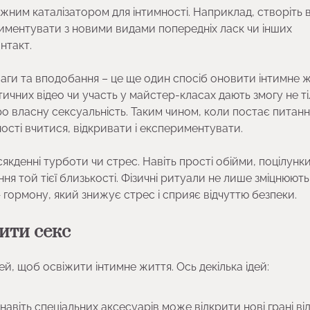
жним каталізатором для інтимності. Наприклад, створіть в
ериментувати з новими видами попередніх ласк чи інших
нтакт.
ваги та вподобання – це ще один спосіб оновити інтимне ж
тичних відео чи участь у майстер-класах дають змогу не т
о власну сексуальність. Таким чином, коли постає питання
ності вчитися, відкривати і експериментувати.
кденні турботи чи стрес. Навіть прості обійми, поцілунки
 той тієї близькості. Фізичні ритуали не лише зміцнюють
гормону, який знижує стрес і сприяє відчуттю безпеки.
нити секс
й, щоб освіжити інтимне життя. Ось декілька ідей:
авіть спеціальних аксесуарів може відкрити нові грані від