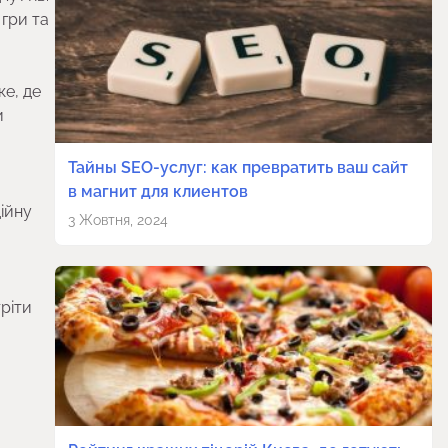
 гри та
ке, де
и
Тайны SEO-услуг: как превратить ваш сайт
в магнит для клиентов
ційну
3 Жовтня, 2024
тріти