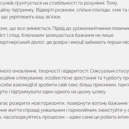
ків ґрунтується на стабільності та розумінні. Тому,
у підтримку. Відверті розмови, спільні спогади, сміх та 
 що укріплюють ваш зв’язок.
и, що все змінюється. Підхід до урізноманітнення повине
зріст і спад. Ключовим залишається бажання не лише
артнерський діалог, де довіра і емоції займають перше міс
ого оновлення, творчості і відкритості. Сексуальні стос
моційне спілкування, особистісне зростання та турботу пр
пособи взаємодії й зробити свій секс більш приємним, пам’
то і підтримувати один одного на цьому шляху.
гає розкрити нові горизонти, повернути вогонь бажання 
мне життя справді унікальним і гармонійним. Інвестуйте у 
сно, насолоджуйтесь процесом – адже саме це робить інтим