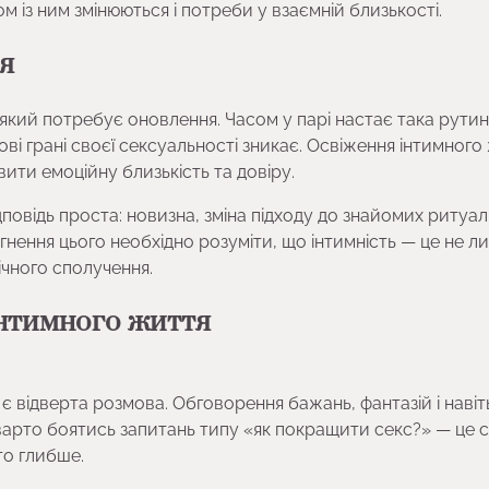
м із ним змінюються і потреби у взаємній близькості.
я
 який потребує оновлення. Часом у парі настає така рутин
ві грані своєї сексуальності зникає. Освіження інтимного
вити емоційну близькість та довіру.
овідь проста: новизна, зміна підходу до знайомих ритуалі
гнення цього необхідно розуміти, що інтимність — це не л
ічного сполучення.
інтимного життя
відверта розмова. Обговорення бажань, фантазій і навіт
варто боятись запитань типу «як покращити секс?» — це 
то глибше.