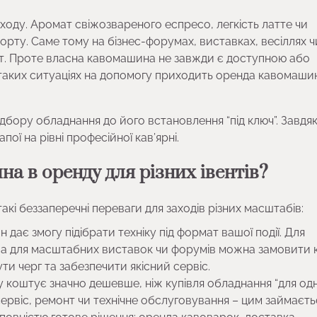
ходу. Аромат свіжозвареного еспресо, легкість латте чи
ту. Саме тому на бізнес-форумах, виставках, весіллях ч
рт. Проте власна кавомашина не завжди є доступною або
 таких ситуаціях на допомогу приходить оренда кавомаши
підбору обладнання до його встановлення “під ключ”. Завдя
ої на рівні професійної кав’ярні.
а в оренду для різних івентів?
акі беззаперечні переваги для заходів різних масштабів:
дає змогу підібрати техніку під формат вашої події. Для
, а для масштабних виставок чи форумів можна замовити к
ти черг та забезпечити якісний сервіс.
у коштує значно дешевше, ніж купівля обладнання “для од
сервіс, ремонт чи технічне обслуговування – цим займаєть