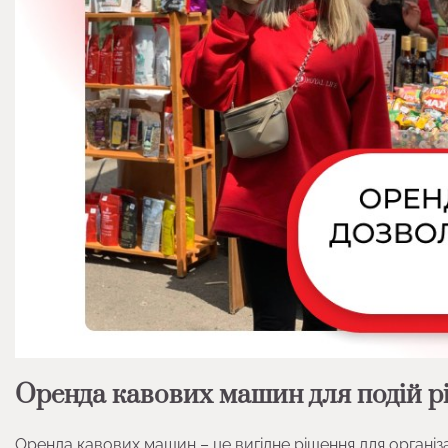
Оренда кавових машин для подій різ
Оренда кавових машин – це вигідне рішення для організа