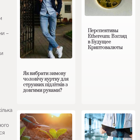
и
Перспективы
ни –
Ethereum: Взгляд
в Будущее
Криптовалюты
ки
Як вибрати зимову
чоловічу куртку для
струнких підлітків з
довгими руками?
ілька
ного
ся