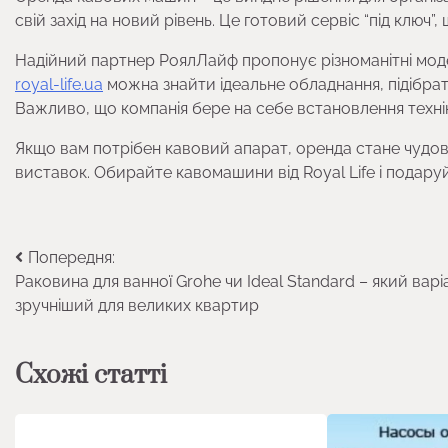
свій захід на новий рівень. Це готовий сервіс “під ключ
Надійний партнер РоялЛайф пропонує різноманітні моде
royal-life.ua
можна знайти ідеальне обладнання, підібрати
Важливо, що компанія бере на себе встановлення технік
Якщо вам потрібен кавовий апарат, оренда стане чудови
виставок. Обирайте кавомашини від Royal Life і подару
Навігація
Попередня:
Раковина для ванної Grohe чи Ideal Standard – який варі
записів
зручніший для великих квартир
Схожі статті