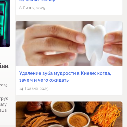
8 Липня, 2025
іни
Удаление зуба мудрости в Киеве: когда,
зачем и чего ожидать
2025
14 Травня, 2025
струє
вагу
вців