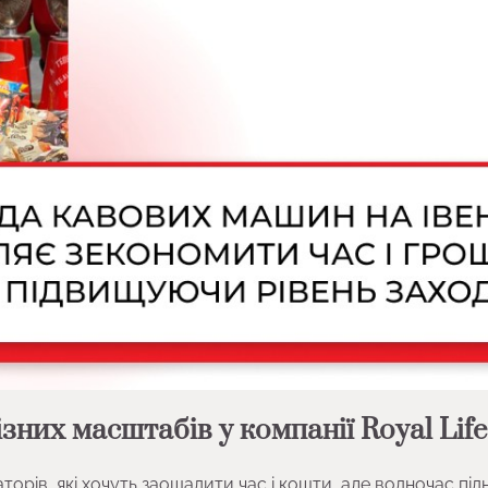
них масштабів у компанії Royal Life
торів, які хочуть заощадити час і кошти, але водночас під