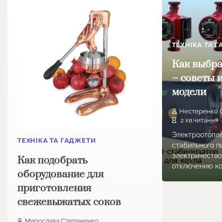
ТЕХНІКА ТА 
Как выбра
– советы 
модели
Нестеренко 
2 хв.читання
Электроотопле
ТЕХНІКА ТА ГАДЖЕТИ
стабильного п
электричество
Как подобрать
отключению ко
оборудование для
приготовления
свежевыжатых соков
Мирослава Степаненко