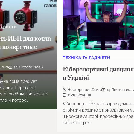
ГАДЖЕТИ
ть ИБП для котла
и конкретные
ТЕХНІКА ТА ГАДЖЕТИ
Ольга
23 Лютого, 2026
Кіберспортивні дисципл
в Україні
ние дома требует
итания. Перебои с
Нестеренко Ольга
14 Листопада, 
м способны привести к
2 хв.читання
тла и потере…
Кіберспорт в Україні зараз демон
стрімкий розвиток, привертаючи у
широкої аудиторії професійних гра
та інвесторів.…