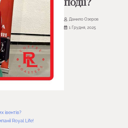
події?
Данило Озеров
1 Грудня, 2025
х івентів?
нії Royal Life!