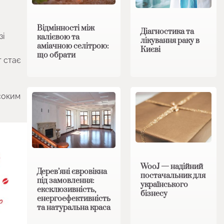
Відмінності між
Діагностика та
зі
калієвою та
лікування раку в
аміачною селітрою:
Києві
що обрати
т стає
соким
WooJ — надійний
Дерев’яні євровікна
постачальник для
під замовлення:
українського
ексклюзивність,
бізнесу
енергоефективність
та натуральна краса