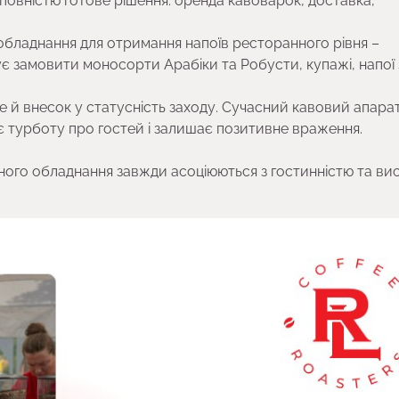
 повністю готове рішення: оренда кавоварок, доставка,
 обладнання для отримання напоїв ресторанного рівня –
ує замовити моносорти Арабіки та Робусти, купажі, напої 
е й внесок у статусність заходу. Сучасний кавовий апара
 турботу про гостей і залишає позитивне враження.
ного обладнання завжди асоціюються з гостинністю та ви