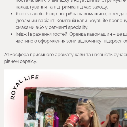
постачальник. У випадку з Royal Life ви отримуєте
налаштування та підтримка під час заходу.
Якість напоїв. Якщо потрібна кавомашина, оренда
ідеальний варіант. Компанія кави RoyalLife пропон
смаками або у сегменті speciality.
Імідж і враження гостей. Оренда кавомашин – це щ
частиною оформлення зони відпочинку, підкреслює
Атмосфера приємного аромату кави та наявність сучас
рівнем сервісу.