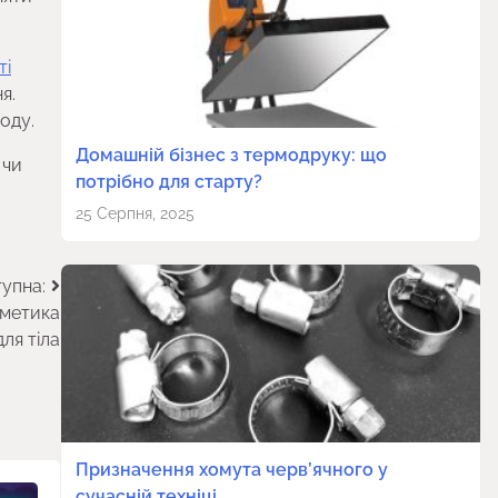
ті
я.
оду.
Домашній бізнес з термодруку: що
 чи
потрібно для старту?
25 Серпня, 2025
упна:
сметика
для тіла
Призначення хомута черв’ячного у
сучасній техніці