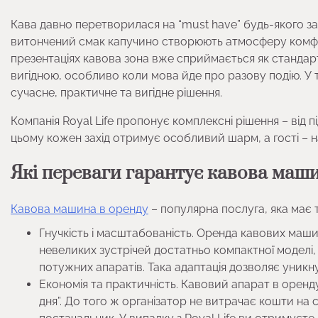
Кава давно перетворилася на “must have” будь-якого за
витончений смак капучино створюють атмосферу комфор
презентаціях кавова зона вже сприймається як станда
вигідною, особливо коли мова йде про разову подію. У
сучасне, практичне та вигідне рішення.
Компанія Royal Life пропонує комплексні рішення – від 
цьому кожен захід отримує особливий шарм, а гості – нап
Які переваги гарантує кавова машин
Кавова машина в оренду
– популярна послуга, яка має т
Гнучкість і масштабованість. Оренда кавових машин 
невеликих зустрічей достатньо компактної моделі
потужних апаратів. Така адаптація дозволяє уникну
Економія та практичність. Кавовий апарат в оренд
дня”. До того ж організатор не витрачає кошти на 