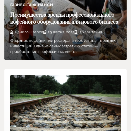
БІЗНЕС ТА ФІНАНСИ
Преимущества аренды профессионального
кофейного оборудования для нового бизнеса
Данило Озеров
29 Квітня, 2025
3 хв.читання
Открытие кофейни или ресторана требует значительных
инвестиций. Одна из самых затратных статей —
приобретение профессионального…