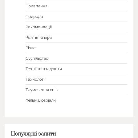
Привітання
Природа
Рекомендації
Релігія та віра
Різне
Суспільство
Техніка та гаджети
Технології
Тлумачення снів
Фільми, серіали
Популярні запити