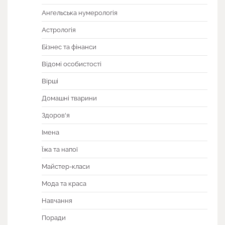
Ангельська нумерологія
Астрологія
Бізнес та фінанси
Відомі особистості
Вірші
Домашні тварини
Здоров'я
Імена
Їжа та напої
Майстер-класи
Мода та краса
Навчання
Поради