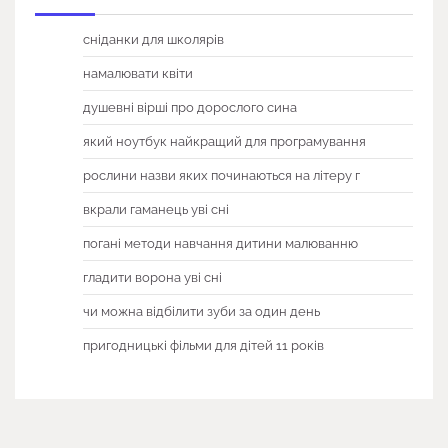
сніданки для школярів
намалювати квіти
душевні вірші про дорослого сина
який ноутбук найкращий для програмування
рослини назви яких починаються на літеру г
вкрали гаманець уві сні
погані методи навчання дитини малюванню
гладити ворона уві сні
чи можна відбілити зуби за один день
пригодницькі фільми для дітей 11 років