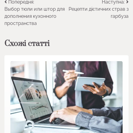
Навігація
Попередня:
Наступна:
Выбор тюли или штор для
Рецепти дієтичних страв з
записів
дополнения кухонного
гарбуза
пространства
Схожі статті