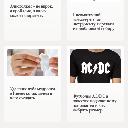
Алкоголізм – не вирок,
а проблема, з якою
Пневматичний
можна впоратись
гайковерт: огляд
інструменту, переваги
та особливості вибору
Удаление зуба мудрости
в Киеве: когда, зачем и
Футболка AC/DC в
чего ожидать
качестве подарка: кому
понравится и как
выбрать размер