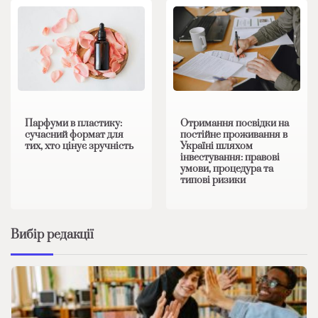
Парфуми в пластику:
Отримання посвідки на
сучасний формат для
постійне проживання в
тих, хто цінує зручність
Україні шляхом
інвестування: правові
умови, процедура та
типові ризики
Вибір редакції