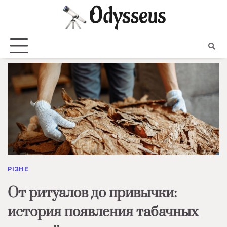
Skip
to
content
РІЗНЕ
От ритуалов до привычки:
история появления табачных