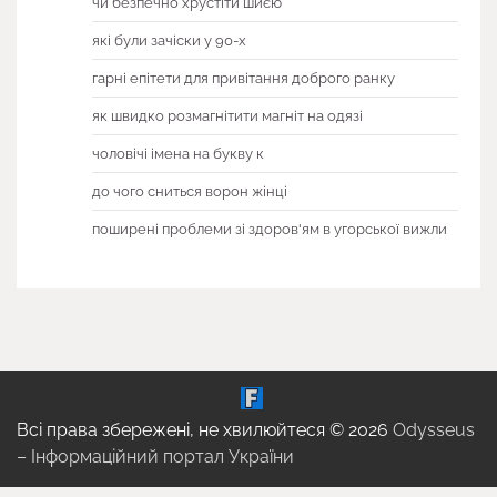
чи безпечно хрустіти шиєю
які були зачіски у 90-х
гарні епітети для привітання доброго ранку
як швидко розмагнітити магніт на одязі
чоловічі імена на букву к
до чого сниться ворон жінці
поширені проблеми зі здоров'ям в угорської вижли
Всі права збережені, не хвилюйтеся © 2026
Odysseus
– Інформаційний портал України