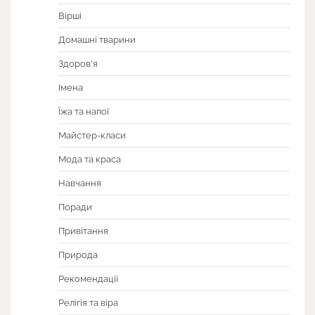
Вірші
Домашні тварини
Здоров'я
Імена
Їжа та напої
Майстер-класи
Мода та краса
Навчання
Поради
Привітання
Природа
Рекомендації
Релігія та віра