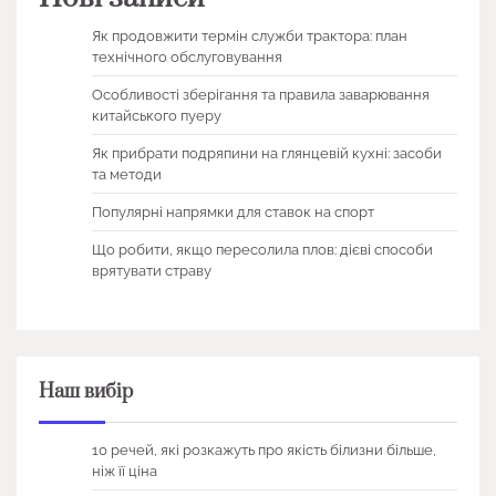
Як продовжити термін служби трактора: план
технічного обслуговування
Особливості зберігання та правила заварювання
китайського пуеру
Як прибрати подряпини на глянцевій кухні: засоби
та методи
Популярні напрямки для ставок на спорт
Що робити, якщо пересолила плов: дієві способи
врятувати страву
Наш вибір
10 речей, які розкажуть про якість білизни більше,
ніж її ціна