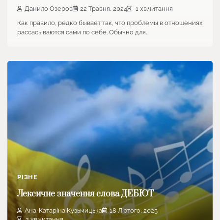
Данило Озеров
22 Травня, 2024
1 хв.читання
Как правило, редко бывает так, что проблемы в отношениях
рассасываются сами по себе. Обычно для…
РІЗНЕ
Лексичне значення слова ДЕБЮТ
Ана-Катаріна Кузьмицька
18 Лютого, 2025
2 хв.читання