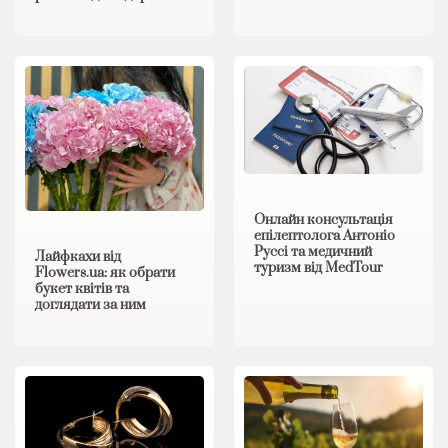
Онлайн консультація
епілептолога Антоніо
Руссі та медичний
Лайфкахи від
туризм від MedTour
Flowers.ua: як обрати
букет квітів та
доглядати за ним