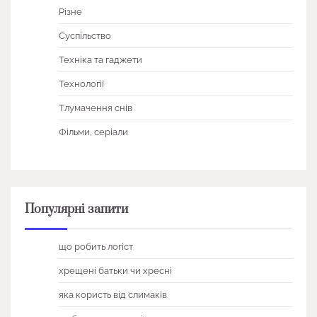
Різне
Суспільство
Техніка та гаджети
Технології
Тлумачення снів
Фільми, серіали
Популярні запити
що робить логіст
хрещені батьки чи хресні
яка користь від слимаків