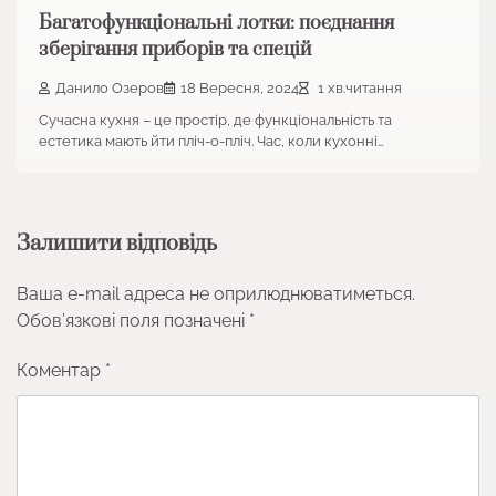
Багатофункціональні лотки: поєднання
зберігання приборів та спецій
Данило Озеров
18 Вересня, 2024
1 хв.читання
Сучасна кухня – це простір, де функціональність та
естетика мають йти пліч-о-пліч. Час, коли кухонні…
Залишити відповідь
Ваша e-mail адреса не оприлюднюватиметься.
Обов’язкові поля позначені
*
Коментар
*