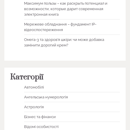
Максимум пользы – как раскрыть потенциал и
возможности, которые дарит современная
электронная книга
Мережеве обладнання – фундамент IP-
відеоспостереження
Омега-3 та здоров’я шкіри: чи може добавка
замінити дорогий крем?
Категорії
Автомобілі
Ангельська нумерологія
Астрологія
Бізнес та фінанси
Відомі особистості