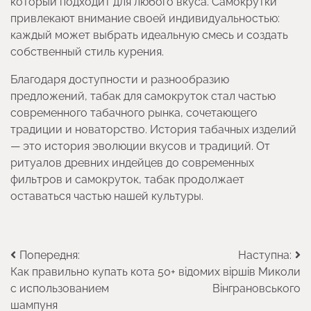
который подходит для любого вкуса. Самокрутки
привлекают внимание своей индивидуальностью:
каждый может выбрать идеальную смесь и создать
собственный стиль курения.
Благодаря доступности и разнообразию
предложений, табак для самокруток стал частью
современного табачного рынка, сочетающего
традиции и новаторство. История табачных изделий
— это история эволюции вкусов и традиций. От
ритуалов древних индейцев до современных
фильтров и самокруток, табак продолжает
оставаться частью нашей культуры.
Навігація
Попередня:
Наступна:
Как правильно купать кота
50+ відомих віршів Миколи
записів
с использованием
Вінграновського
шампуня