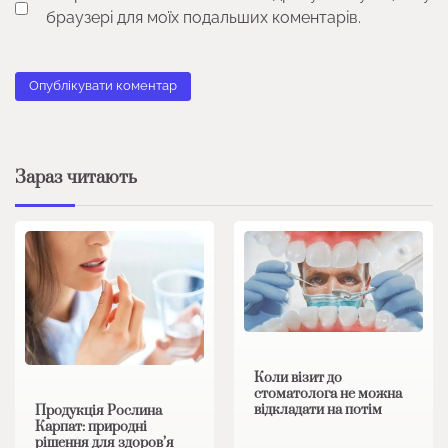
браузері для моїх подальших коментарів.
Зараз читають
Коли візит до
стоматолога не можна
відкладати на потім
Продукція Рослина
Карпат: природні
рішення для здоров’я