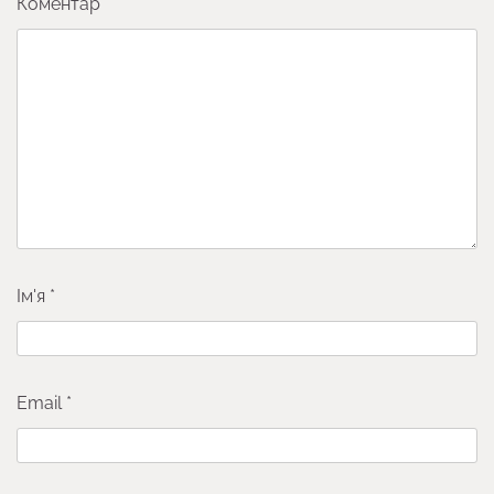
Коментар
*
Ім'я
*
Email
*