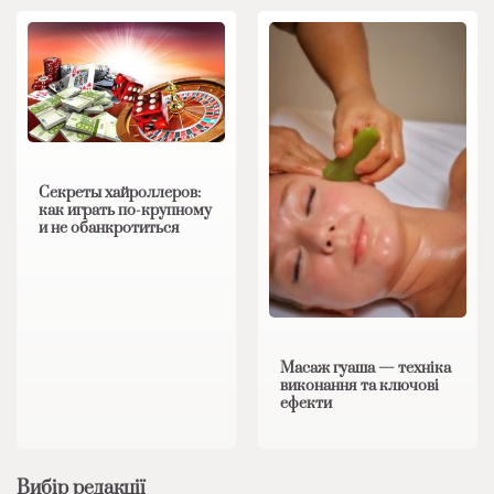
Секреты хайроллеров:
как играть по-крупному
и не обанкротиться
Масаж гуаша — техніка
виконання та ключові
ефекти
Вибір редакції