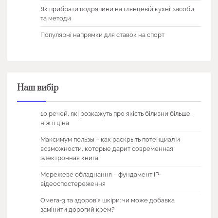
Як прибрати подряпини на глянцевій кухні: засоби
та методи
Популярні напрямки для ставок на спорт
Наш вибір
10 речей, які розкажуть про якість білизни більше,
ніж її ціна
Максимум пользы – как раскрыть потенциал и
возможности, которые дарит современная
электронная книга
Мережеве обладнання – фундамент IP-
відеоспостереження
Омега-3 та здоров’я шкіри: чи може добавка
замінити дорогий крем?