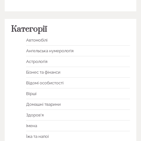
Категорії
Автомобілі
Ангельська нумерологія
Астрологія
Бізнес та фінанси
Відомі особистості
Вірші
Домашні тварини
Здоров'я
Імена
Їжа та напої