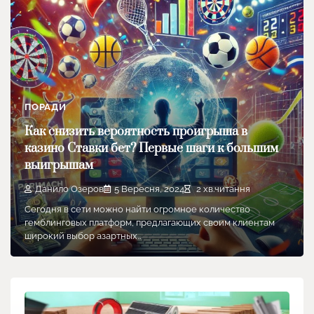
ПОРАДИ
Как снизить вероятность проигрыша в
казино Ставки бет? Первые шаги к большим
выигрышам
Данило Озеров
5 Вересня, 2024
2 хв.читання
Сегодня в сети можно найти огромное количество
гемблинговых платформ, предлагающих своим клиентам
широкий выбор азартных…