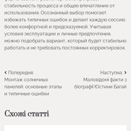
стабильность процесса и общее впечатление от
использования. Осознанный выбор помогает
избежать типичных ошибок и делает каждую сессию
более комфортной и предсказуемой. Учитывая
условия эксплуатации и личные предпочтения,
можно подобрать вариант, который будет стабильно
работать и не требовать постоянных корректировок.
Навігація
Попередня:
Наступна:
Монтаж солнечных
Маловідомі факти з
записів
панелей: основные этапы
біографії Юстини Багай
и типичные ошибки
Схожі статті