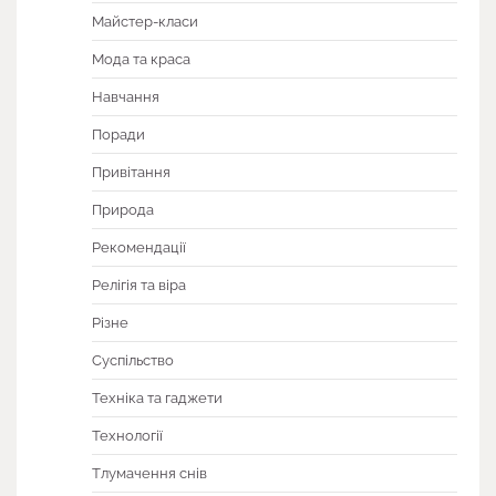
Майстер-класи
Мода та краса
Навчання
Поради
Привітання
Природа
Рекомендації
Релігія та віра
Різне
Суспільство
Техніка та гаджети
Технології
Тлумачення снів