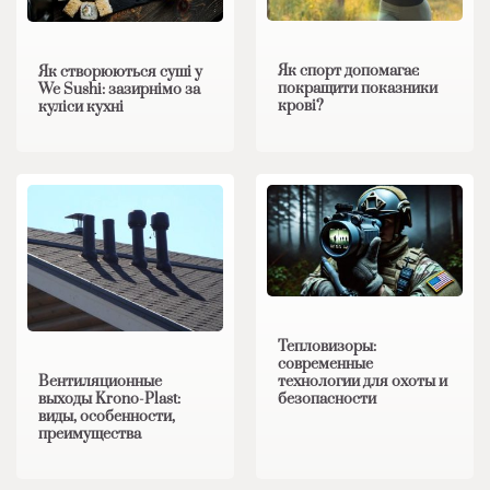
Як спорт допомагає
Як створюються суші у
покращити показники
We Sushi: зазирнімо за
крові?
куліси кухні
Тепловизоры:
современные
Вентиляционные
технологии для охоты и
выходы Krono-Plast:
безопасности
виды, особенности,
преимущества