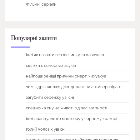
Фільми, серіали
Популярні запити
ідеї як назвати пса дівчинку та хлопчика
скільки є сонорних звуків
найпоширеніші причини смерті чихуахуа
чим відрізняється дезодорант чи антиперспірант
загубити сережку уві сні
специфіка сну на животі під час вагітності
ідеї французького манікюру у чорному кольорі
голий чоловік уві сні
до чого сниться сварка з найкращою подругою