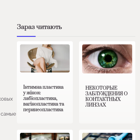
Зараз читають
Інтимна пластика
НЕКОТОРЫЕ
у жінок:
ЗАБЛУЖДЕНИЯ О
лабіопластика,
ковых
КОНТАКТНЫХ
вагінопластика та
ЛИНЗАХ
перинеопластика
ы самые