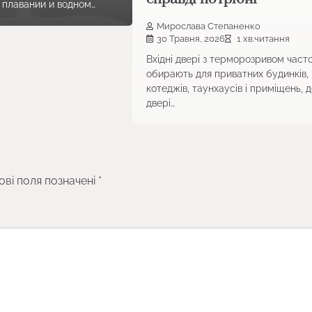
 плавании и водном…
Мирослава Степаненко
30 Травня, 2026
1 хв.читання
Вхідні двері з терморозривом част
обирають для приватних будинків,
котеджів, таунхаусів і приміщень, 
двері…
ові поля позначені
*