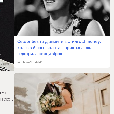
Celebrities та діаманти в стилі old money:
кольє з білого золота – прикраса, яка
підкорила серця зірок
11 Грудня, 2024
я от
 текст.