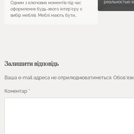
реальностью в
Одним з ключових моментів під час
оформлення будь-якого інтер’єру є
вибір меблів. Меблі мають бути…
Залишити відповідь
Ваша e-mail адреса не оприлюднюватиметься.
Обов’язк
Коментар
*