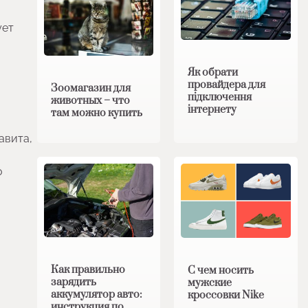
ует
Як обрати
провайдера для
Зоомагазин для
підключення
животных – что
інтернету
там можно купить
авита,
о
Как правильно
С чем носить
зарядить
мужские
аккумулятор авто:
кроссовки Nike
инструкция по