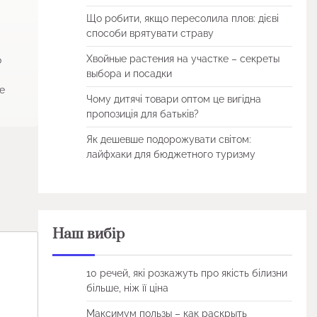
Що робити, якщо пересолила плов: дієві
способи врятувати страву
Хвойные растения на участке – секреты
о
выбора и посадки
де
Чому дитячі товари оптом це вигідна
пропозиція для батьків?
Як дешевше подорожувати світом:
лайфхаки для бюджетного туризму
Наш вибір
10 речей, які розкажуть про якість білизни
більше, ніж її ціна
Максимум пользы – как раскрыть