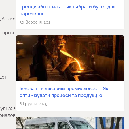
Тренди або стиль — як вибрати букет для
нареченої
лубоких
30 Вересня, 2024
оторый
дет
Інновації в ливарній промисловості: Як
оптимізувати процеси та продукцію
8 Грудня, 2025
упна:
ериалов