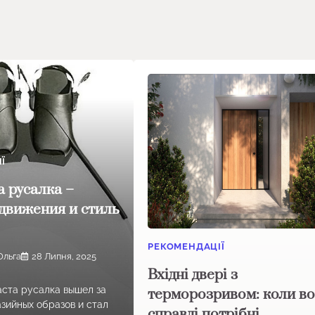
Ї
 русалка –
движения и стиль
РЕКОМЕНДАЦІЇ
Ольга
28 Липня, 2025
Вхідні двері з
ста русалка вышел за
терморозривом: коли в
зийных образов и стал
справді потрібні