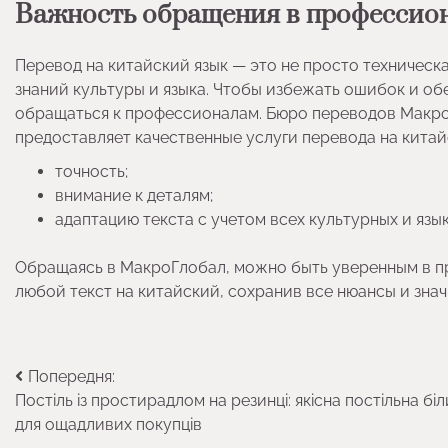
Важность обращения в профессио
Перевод на китайский язык — это не просто техническа
знаний культуры и языка. Чтобы избежать ошибок и об
обращаться к профессионалам. Бюро переводов МакроГ
предоставляет качественные услуги перевода на китайс
точность;
внимание к деталям;
адаптацию текста с учетом всех культурных и яз
Обращаясь в МакроГлобал, можно быть уверенным в 
любой текст на китайский, сохранив все нюансы и зна
Навігація
Попередня:
Постіль із простирадлом на резинці: якісна постільна бі
записів
для ощадливих покупців