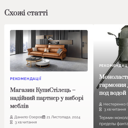
Схожі статті
РЕКОМЕНДАЦІ
Моноласта
РЕКОМЕНДАЦІЇ
гармония 
Магазин КупиСтілець –
под водой
надійний партнер у виборі
Нестеренко 
меблів
3 хв.читання
Данило Озеров
21 Листопада, 2024
Термин монола
3 хв.читання
пределы фанта