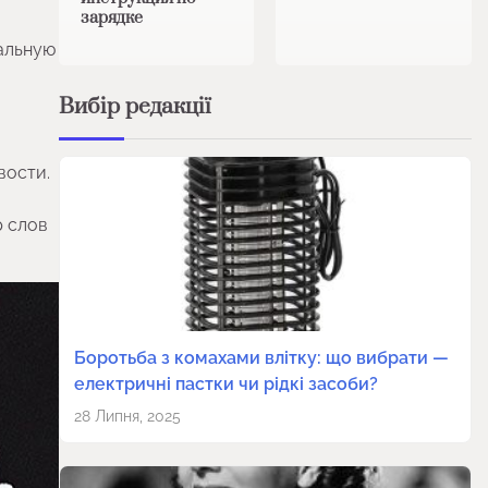
зарядке
альную
Вибір редакції
вости.
р слов
Боротьба з комахами влітку: що вибрати —
електричні пастки чи рідкі засоби?
28 Липня, 2025