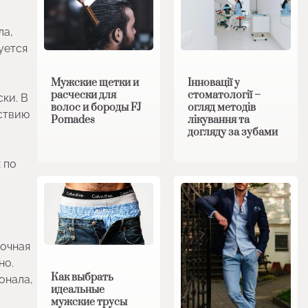
ла,
уется
Мужские щетки и
Інновації у
расчески для
стоматології –
ки. В
волос и бороды FJ
огляд методів
йствию
Pomades
лікування та
догляду за зубами
 по
зочная
но.
Как выбрать
онала,
идеальные
мужские трусы