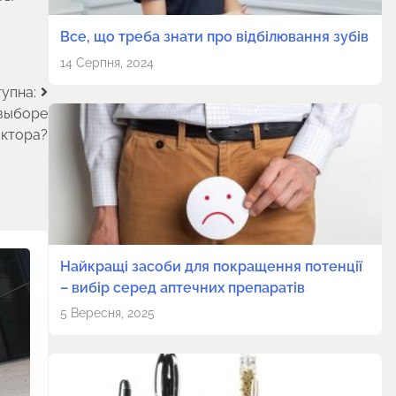
Все, що треба знати про відбілювання зубів
14 Серпня, 2024
упна:
 выборе
актора?
Найкращі засоби для покращення потенції
– вибір серед аптечних препаратів
5 Вересня, 2025