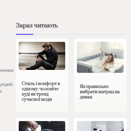
Зараз читають
венных
Стиль і комфорт в
укций,
Як правильно
одному: чоловіче
м
вибрати матрац на
худі як тренд
диван
сучасної моди