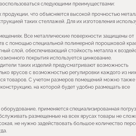
у воспользоваться следующими преимуществами:
 продукции, что объясняется высокой прочностью метал
рукцией таких стеллажей. Для их изготовления использ
мещениях. Все металлические поверхности защищены от
тв с помощью специальной полимерной порошковой крас
итный слой, обеспечивающий стойкость металла к возде
ррозионного покрытия используется цинкование.
водители таких изделий предусматривают возможность
лько ярусов с возможностью регулировки каждого из них
хся товаров. С учетом размеров помещений можно также
конструкцию, на которой будет удобно размещать все
а оборудование, применяется специализированная погру
бслуживать размещенные на всех ярусах товары не слож
окая, не нужно задействовать большое количество перс
руда.