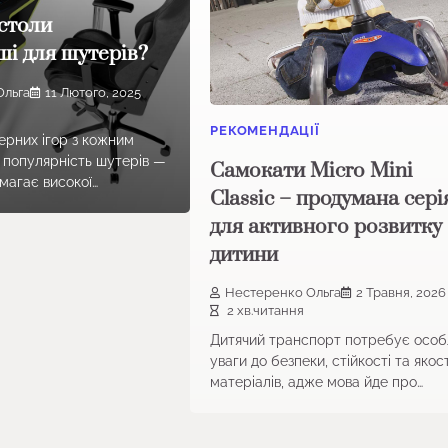
 столи
ші для шутерів?
Ольга
11 Лютого, 2025
РЕКОМЕНДАЦІЇ
терних ігор з кожним
 популярність шутерів —
Самокати Micro Mini
магає високої…
Classic – продумана сері
для активного розвитку
дитини
Нестеренко Ольга
2 Травня, 2026
2 хв.читання
Дитячий транспорт потребує особ
уваги до безпеки, стійкості та якост
матеріалів, адже мова йде про…