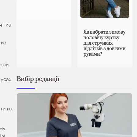
ят из
Як вибрати зимову
чоловічу куртку
 из
для струнких
підлітків з довгими
руками?
окой
Вибір редакції
русах
ти их
ому
ты