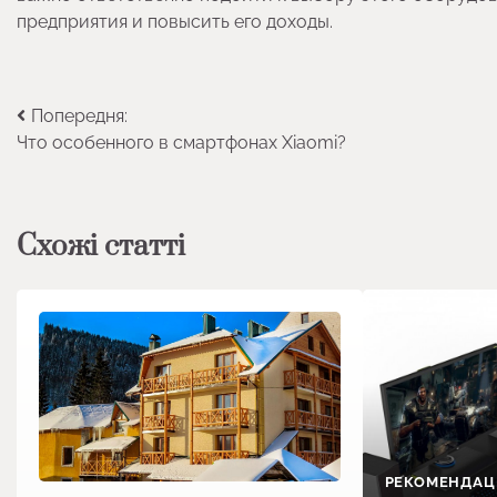
предприятия и повысить его доходы.
Навігація
Попередня:
Что особенного в смартфонах Xiaomi?
записів
Схожі статті
РЕКОМЕНДАЦІ