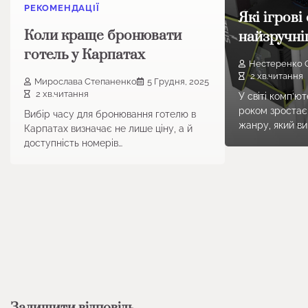
РЕКОМЕНДАЦІЇ
Які ігрові
Коли краще бронювати
найзручні
готель у Карпатах
Нестеренко 
2 хв.читання
Мирослава Степаненко
5 Грудня, 2025
2 хв.читання
У світі комп’ю
роком зростає
Вибір часу для бронювання готелю в
жанру, який ви
Карпатах визначає не лише ціну, а й
доступність номерів…