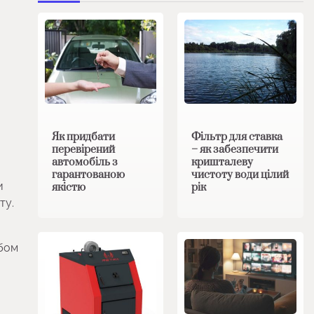
Як придбати
Фільтр для ставка
перевірений
– як забезпечити
автомобіль з
кришталеву
гарантованою
чистоту води цілий
и
якістю
рік
ту.
обом