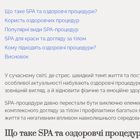
Що таке SPA та оздоровчі процедури?
Користь оздоровчих процедур
Популярні види SPA-процедур
SPA для краси та догляду за тілом
Кому підходять оздоровчі процедури?
Висновок
У сучасному світі, де стрес, швидкий темп життя та п
особливої актуальності набувають оздоровчі процеду
зовнішній вигляд, а й відновити фізичне та емоційне здо
SPA-процедури давно перестали бути виключно елемен
комплексного догляду за тілом і профілактики багатьо
життя та негативним впливом навколишнього середов
Що таке SPA та оздоровчі процеду