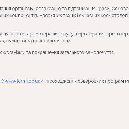
ення організму, релаксацію та підтримання краси. Основ
них компонентів, масажних технік і сучасних косметологі
я, пілінги, ароматерапію, сауну, гідротерапію, пресотер
ів, судинної та нервової систем.
 організму та покращення загального самопочуття.
s://www.termi.dp.ua/
і проходження оздоровчих програм м