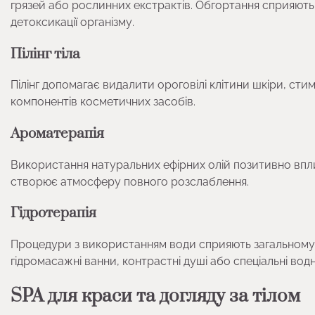
грязей або рослинних екстрактів. Обгортання сприяють
детоксикації організму.
Пілінг тіла
Пілінг допомагає видалити ороговілі клітини шкіри, с
компонентів косметичних засобів.
Ароматерапія
Використання натуральних ефірних олій позитивно впл
створює атмосферу повного розслаблення.
Гідротерапія
Процедури з використанням води сприяють загальному
гідромасажні ванни, контрастні душі або спеціальні вод
SPA для краси та догляду за тілом