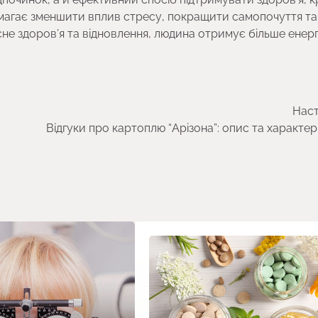
помагає зменшити вплив стресу, покращити самопочуття та
сне здоров’я та відновлення, людина отримує більше енергі
Наст
Відгуки про картоплю “Арізона”: опис та характе