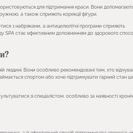
користовуються для підтримання краси. Вони допомагают
ружною, а також сприяють корекції фігури.
ися з набряками, а антицелюлітні програми сприяють
оду SPA стає ефективним доповненням до здорового спос
ри?
 людині. Вони особливо рекомендовані тим, хто відчува
займається спортом або хоче підтримувати гарний стан шк
ьтуватися зі спеціалістом, особливо за наявності хроні
починок, а й ефективний спосіб підтримувати здоров’я, 