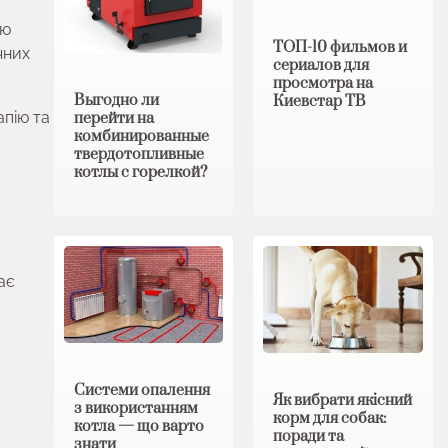
ою
ТОП-10 фильмов и
чних
сериалов для
просмотра на
Выгодно ли
Киевстар ТВ
апію та
перейти на
комбинированные
твердотопливные
котлы с горелкой?
ає
Системи опалення
Як вибрати якісний
з використанням
корм для собак:
котла — що варто
поради та
знати