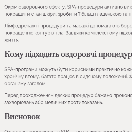
Окрім оздоровчого ефекту, SPA-процедури активно ви
покращити стан шкіри, зробити її більш гладенькою та п
Лімфодренажні процедури та масажі допомагають борот
покращенню контурів тіла. Завдяки комплексному підх
життя.
Кому підходять оздоровчі процеду
SPA-програми можуть бути корисними практично кожній
хронічну втому, багато працює в сидячому положенні, 
організму загалом.
Перед проходженням деяких процедур бажано проконсул
захворювань або медичних протипоказань.
Висновок
Оздоровчі процедури та SPA — це не лише приємний від