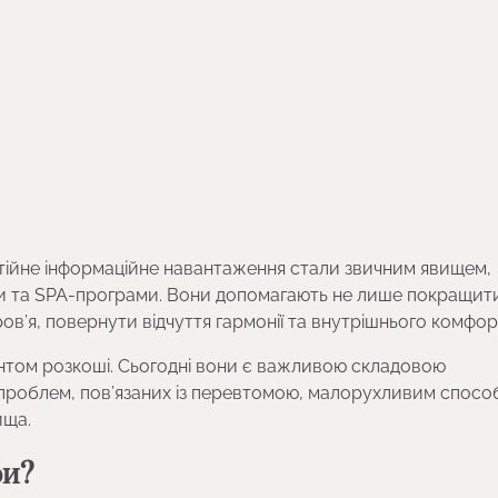
остійне інформаційне навантаження стали звичним явищем,
ри та SPA-програми. Вони допомагають не лише покращит
ров’я, повернути відчуття гармонії та внутрішнього комфор
том розкоші. Сьогодні вони є важливою складовою
х проблем, пов’язаних із перевтомою, малорухливим спос
ища.
ри?