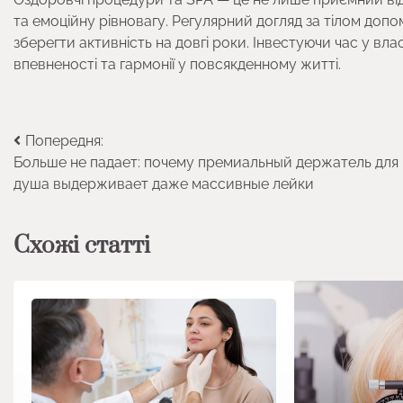
та емоційну рівновагу. Регулярний догляд за тілом до
зберегти активність на довгі роки. Інвестуючи час у вла
впевненості та гармонії у повсякденному житті.
Навігація
Попередня:
Больше не падает: почему премиальный держатель для
записів
душа выдерживает даже массивные лейки
Схожі статті