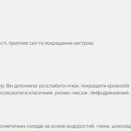
ості, приплив сил та покращення настрою.
. Він допомагає розслабити м’язи, покращити кровообіг і
стосовуватися класичний, релакс-масаж, лімфодренажний,
осметичних складів на основі водоростей, глини, шоколад