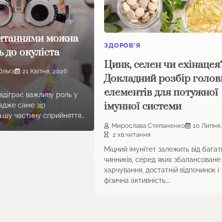
итаннями можна
ЗДОРОВ'Я
 до окуліста
Цинк, селен чи ехінацея
Ольга
21 Квітня, 2026
Докладний розбір голов
елементів для потужної
відіграє важливу роль у
імунної системи
адже саме зір
льшу частину сприйняття…
Мирослава Степаненко
10 Липня
2 хв.читання
Міцний імунітет залежить від багат
чинників, серед яких збалансоване
харчування, достатній відпочинок і
фізична активність.…