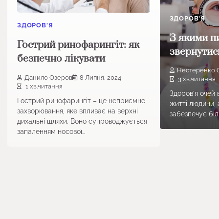
ЗДОРОВ'Я
ЗДОРОВ'Я
З якими п
Гострий ринофарингіт: як
звернутись
безпечно лікувати
Нестеренко 
Данило Озеров
8 Липня, 2024
3 хв.читання
1 хв.читання
Здоров’я очей 
Гострий ринофарингіт – це неприємне
житті людини, 
захворювання, яке впливає на верхні
забезпечує бі
дихальні шляхи. Воно супроводжується
запаленням носової…