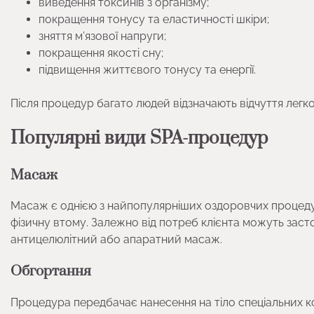
виведення токсинів з організму;
покращення тонусу та еластичності шкіри;
зняття м’язової напруги;
покращення якості сну;
підвищення життєвого тонусу та енергії.
Після процедур багато людей відзначають відчуття легк
Популярні види SPA-процедур
Масаж
Масаж є однією з найпопулярніших оздоровчих процедур
фізичну втому. Залежно від потреб клієнта можуть за
антицелюлітний або апаратний масаж.
Обгортання
Процедура передбачає нанесення на тіло спеціальних к