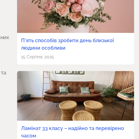
вних
П’ять способів зробити день близької
людини особливи
15 Серпня, 2025
 та
Ламінат 33 класу – надійно та перевірено
часом