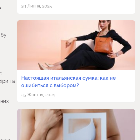
29 Липня, 2025
ь
обу
є
Настоящая итальянская сумка: как не
іри та
ошибиться с выбором?
25 Жовтня, 2024
чних
красу