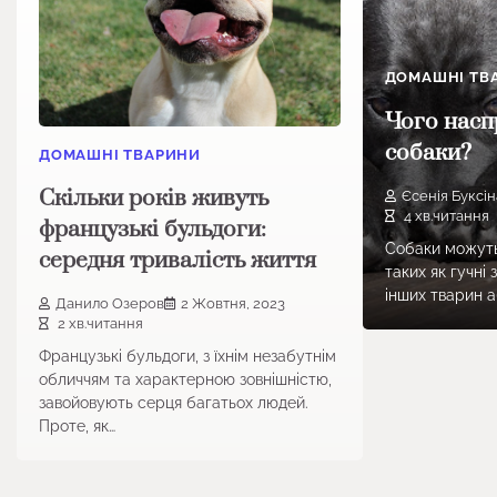
ДОМАШНІ ТВ
Чого насп
собаки?
ДОМАШНІ ТВАРИНИ
Скільки років живуть
Єсенія Буксін
4 хв.читання
французькі бульдоги:
Собаки можуть
середня тривалість життя
таких як гучні 
інших тварин а
Данило Озеров
2 Жовтня, 2023
2 хв.читання
Французькі бульдоги, з їхнім незабутнім
обличчям та характерною зовнішністю,
завойовують серця багатьох людей.
Проте, як…