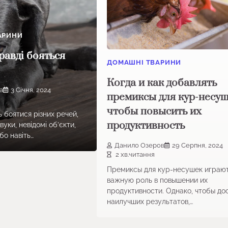
АРИНИ
равді бояться
ДОМАШНІ ТВАРИНИ
Когда и как добавлять
а
3 Січня, 2024
премиксы для кур-несуш
чтобы повысить их
 боятися різних речей,
продуктивность
звуки, невідомі об’єкти,
бо навіть…
Данило Озеров
29 Серпня, 2024
2 хв.читання
Премиксы для кур-несушек играю
важную роль в повышении их
продуктивности. Однако, чтобы до
наилучших результатов,…