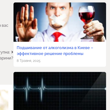
н вас
Подшивание от алкоголизма в Киеве –
упна:
эффективное решение проблемы
тварини?
8 Травня, 2025