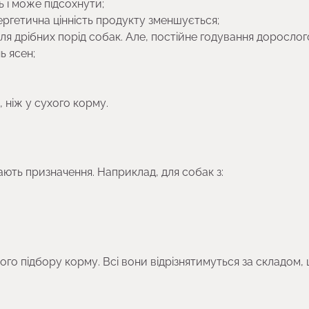
 і може підсохнути;
нергетична цінність продукту зменшується;
я дрібних порід собак. Але, постійне годування дорослог
ь ясен;
 ніж у сухого корму.
ють призначення. Наприклад, для собак з:
го підбору корму. Всі вони відрізнятимуться за складом,