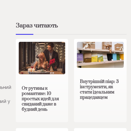
Зараз читають
Внутрішній піар: 3
інструменти, як
льний
От рутины к
стати ідеальним
романтике: 10
працедавцем
простых идей для
ий у
свиданий даже в
будний день