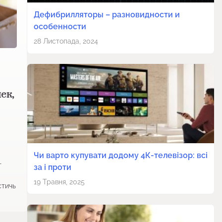
Дефибрилляторы – разновидности и
особенности
28 Листопада, 2024
ек,
Чи варто купувати додому 4К-телевізор: всі
т
за і проти
19 Травня, 2025
стичь