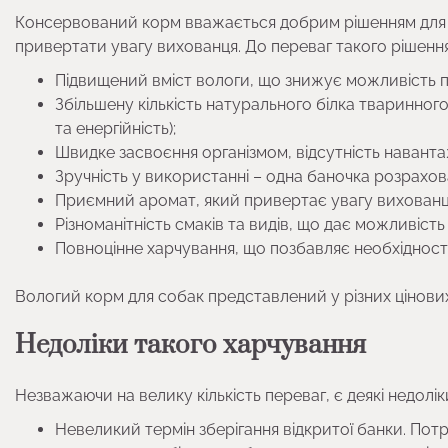
Консервований корм вважається добрим рішенням для 
привертати увагу вихованця. До переваг такого рішення
Підвищений вміст вологи, що знижує можливість 
Збільшену кількість натурального білка тваринног
та енергійність);
Швидке засвоєння організмом, відсутність навант
Зручність у використанні – одна баночка розрахов
Приємний аромат, який привертає увагу вихованц
Різноманітність смаків та видів, що дає можливість
Повноцінне харчування, що позбавляє необхідності
Вологий корм для собак представлений у різних цінових
Недоліки такого харчування
Незважаючи на велику кількість переваг, є деякі недолік
Невеликий термін зберігання відкритої банки. Потр