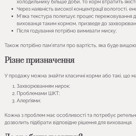
холодильнику більше доби, то корм втратить якість
Через наявність високої концентрації вологості, е
М’яка текстура полегшує процес пережовування дл
вихованця таким кормом, призведе до захворюван
Після годування потрібно вимивати миску;
Також потрібно пам’ятати про вартість, яка буде вищою,
Різне призначення
У продажу можна знайти класичні корми або такі, що ма
Захворюванням нирок;
Проблемами ШКТ;
Алергіями;
Кожна з проблем має особливості та потребує ретельно
дозволить підібрати відповідне рішення для вихованця.