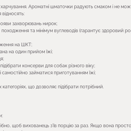
харчування. Ароматні шматочки радують смаком і не мож
 відносять:
появи захворювань нирок;
о походження та мінімум вуглеводів (гарантує здоровий р
аження на ШКТ;
ана на один прийом їжі;
я;
 підібрати консерви для собак різного віку;
 самостійно займатися приготуванням їжі;
 категоріях, що дозволяє підібрати потрібний.
и:
ібно, щоб вихованець з’їв порцію за раз. Якщо вона просто