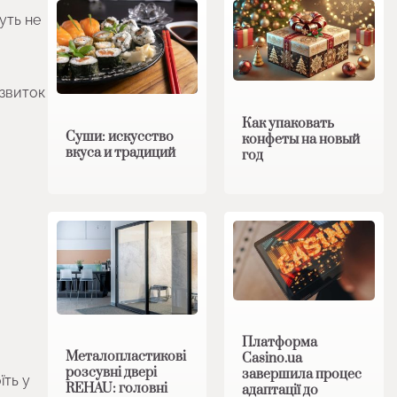
уть не
озвиток
Как упаковать
Суши: искусство
конфеты на новый
вкуса и традиций
год
Платформа
Металопластикові
Casino.ua
розсувні двері
завершила процес
їть у
REHAU: головні
адаптації до