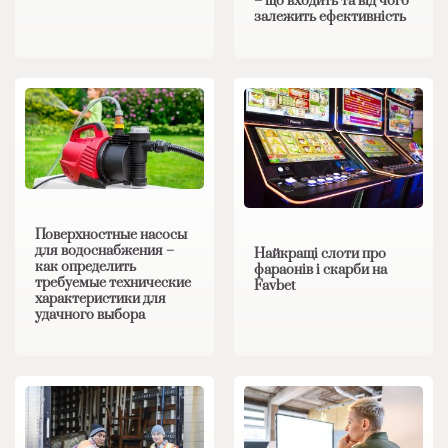
– що входить та від чого
залежить ефективність
Поверхностные насосы
для водоснабжения –
Найкращі слоти про
как определить
фараонів і скарби на
требуемые технические
Favbet
характеристики для
удачного выбора