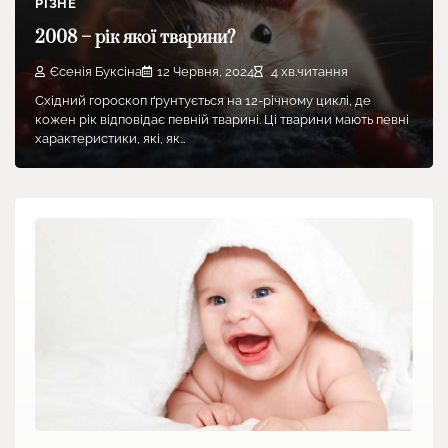
РІЗНЕ
2008 – рік якої тварини?
Єсенія Буксіна
12 Червня, 2024
4 хв.читання
Східний гороскоп ґрунтується на 12-річному циклі, де
кожен рік відповідає певній тварині. Ці тварини мають певні
характеристики, які, як…