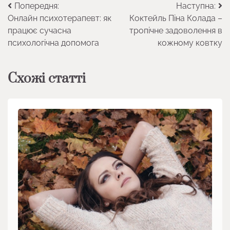
Навігація
Попередня:
Наступна:
Онлайн психотерапевт: як
Коктейль Піна Колада –
записів
працює сучасна
тропічне задоволення в
психологічна допомога
кожному ковтку
Схожі статті