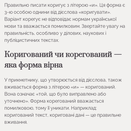
Правильно писати коригує з літерою «и». Ця форма є
3-ю особою однини від дієслова «коригувати».
Варіант корегує не відповідає нормам української
мови та вважається помилковим. Звертайте увагу на
правильність, особливо у ділових, наукових і
публіцистичних текстах.
Коригований чи корегований —
яка форма вірна
У прикметнику, що утворюється від дієслова, також
вживається форма з літерою «и» — коригований.
Вона означає «той, що було виправлено або
уточнено». Форма корегований вважається
помилковою, тому її уникати. Наприклад:
коригований текст, кориговані дані — це правильне
вживання.