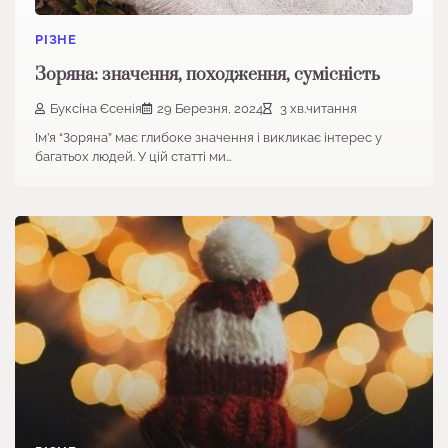
РІЗНЕ
Зоряна: значення, походження, сумісність
Буксіна Єсенія
29 Березня, 2024
3 хв.читання
Ім’я “Зоряна” має глибоке значення і викликає інтерес у
багатьох людей. У цій статті ми…