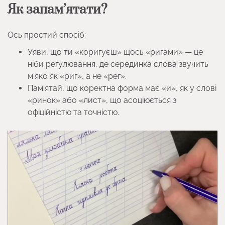
Як запам’ятати?
Ось простий спосіб:
Уяви, що ти «коригуєш» щось «ригами» — це
ніби регулювання, де серединка слова звучить
м’яко як «риг», а не «рег».
Пам’ятай, що коректна форма має «и», як у слові
«ринок» або «лист», що асоціюється з
офіційністю та точністю.