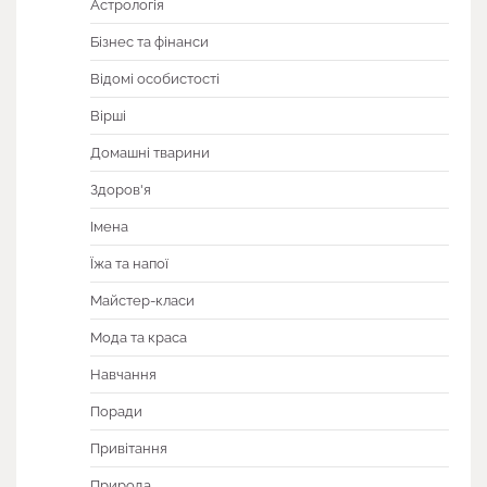
Астрологія
Бізнес та фінанси
Відомі особистості
Вірші
Домашні тварини
Здоров'я
Імена
Їжа та напої
Майстер-класи
Мода та краса
Навчання
Поради
Привітання
Природа