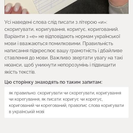
Усі наведені слова слід писати з літерою «и»:
скоригувати, коригування, коригує, коригований.
Варіанти з «е» не відповідають нормам української
мови і вважаються помилковими. Правильність
написання підкреслює вашу грамотність і дбайливе
ставлення до мови. Важливо звертати увагу на такі
нюанси, щоб уникнути непорозумінь і підвищити
якість текстів.
Цю сторінку знаходять по таким запитам:
як правильно: скоригувати чи скорегувати, коригування
чи корегування, як писати: коригує чи корегує,
коригований чи корегований, правопис слова коригувати
в українській мові