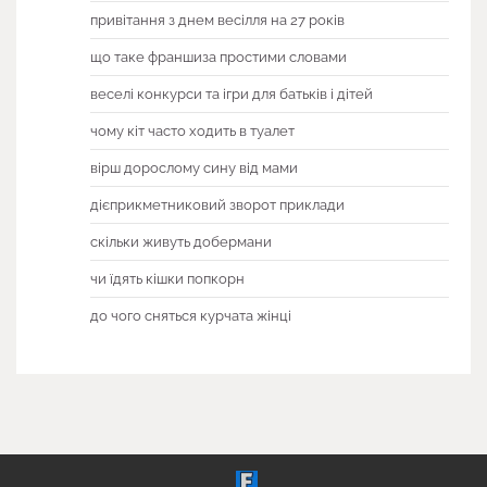
привітання з днем весілля на 27 років
що таке франшиза простими словами
веселі конкурси та ігри для батьків і дітей
чому кіт часто ходить в туалет
вірш дорослому сину від мами
дієприкметниковий зворот приклади
скільки живуть добермани
чи їдять кішки попкорн
до чого сняться курчата жінці