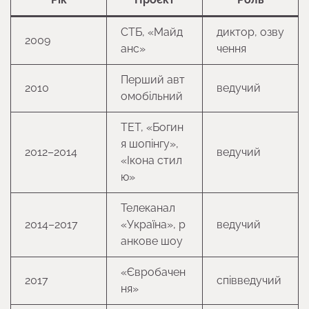
СТБ, «Майд
диктор, озву
2009
анс»
чення
Перший авт
2010
ведучий
омобільний
TET, «Богин
я шопінгу»,
2012–2014
ведучий
«Ікона стил
ю»
Телеканал
2014–2017
«Україна», р
ведучий
анкове шоу
«Євробачен
2017
співведучий
ня»