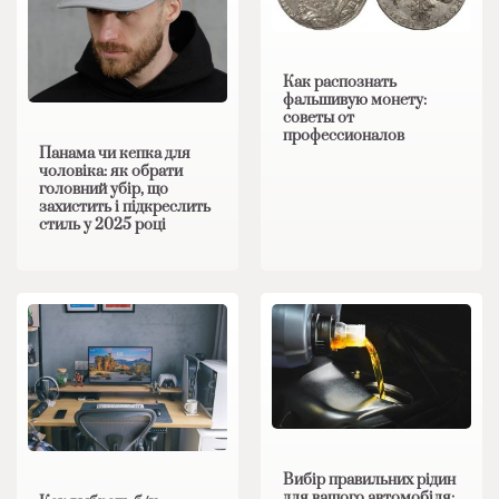
Как распознать
фальшивую монету:
советы от
профессионалов
Панама чи кепка для
чоловіка: як обрати
головний убір, що
захистить і підкреслить
стиль у 2025 році
Вибір правильних рідин
для вашого автомобіля: