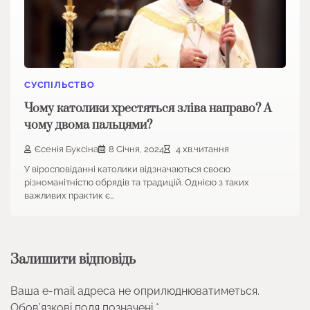
СУСПІЛЬСТВО
Чому католики хрестяться зліва направо? А
чому двома пальцями?
Єсенія Буксіна
8 Січня, 2024
4 хв.читання
У віросповіданні католики відзначаються своєю
різноманітністю обрядів та традицій. Однією з таких
важливих практик є…
Залишити відповідь
Ваша e-mail адреса не оприлюднюватиметься.
Обов’язкові поля позначені
*