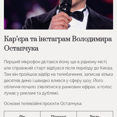
Кар’єра та інстаграм Володимира
Остапчука
Перший мікрофон дістався йому ще в рідному місті,
але справжній старт відбувся після переїзду до Києва.
Там він пройшов відбір на телебачення, записав кілька
десятків демо і швидко влився у сферу шоу. Його
обличчя почало з’являтися в ранкових ефірах, а голос
лунав у рекламі та дубляжі.
Основні телевізійні проєкти Остапчука:
Рік
Проєкт
Роль