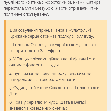
публічного критика з жорсткими оцінками. Сатира
перестала бути беззубою, жарти отримали чітке
політичне спрямування.
За озвучення принца Ганса в мультфільмі
Крижане серце отримав подяку з Голлівуду.
Голосом Остапчука в українському прокаті
говорить актор Зак Ефрон.
У Танцях з зірками дійшов до півфіналу і став
одним із фаворитів глядачів.
Був визнаний ведучим року, відзначений
нагородами від телерадіокомпаній.
Судив дітей у шоу Співають всі і Голос країни
Діти.
Грав у серіалах Мінус 1 і Дата в Вегасі,
знімався в комедійних скетчах.