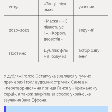
«Танці з зірк
2019
учасник
ами»
«Маска», «С
півають ус
2020–2023
ведучий
і!», «Король
десертів»
Дубляж філь
актор озвуч
Постійно
мів, озвучка
ення
У дубляжі голос Остапчука з’являвся у гучних
прем’єрах і голлівудських стрічках. Саме він
«перетворився» на принца Ганса у «Крижаному
серці», а також закріпив за собою українське
звучання Зака Ефрона.