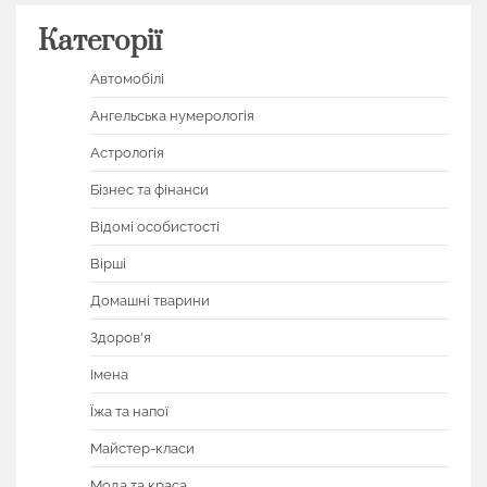
Категорії
Автомобілі
Ангельська нумерологія
Астрологія
Бізнес та фінанси
Відомі особистості
Вірші
Домашні тварини
Здоров'я
Імена
Їжа та напої
Майстер-класи
Мода та краса