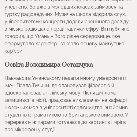
упевнено, бо вже в молодших класах займався на
гуртку радіоведучих. Музична школа відкрила слух,
університетські концерти додали сценічного досвіду,
а міське радіо дало перші навички ефіру. Він публічно
говорив, що Умань – його рідне середовище, яке
сформувало характер і заклало основу майбутньої
кар’єри.
Освіта Володимира Остапчука
Навчався в Уманському педагогічному університеті
імені Павла Тичини, де опановував філологію й
вдосконалював англійську мову. Після диплома
залишився в місті, працював викладачем на кафедрі
іноземних мов в університеті садівництва, знайомив
студентів із граматикою та британською вимовою. У
перервах між парами готувався до кастингів і мріяв
про мікрофон у студії.