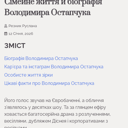
Сімейне життя й біографія
Володимира Остапчука
Резник Руслана
12 Січня, 2026
ЗМІСТ
Біографія Володимира Остапчука
Кар’єра та інстаграм Володимира Остапчука
Особисте життя зірки
Цікаві факти про Володимира Остапчука
Його голос звучав на Євробаченні, а обличчя
з’являлось у десятках шоу. Та за глянцем ефіру
ховається багатосерійна драма з розлученнями,
весіллями, дубляжем Діснея і корпоративами з
росіянами.