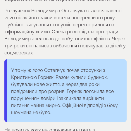
Розлучення Володимира Остапчука сталося навесні
2020 після його заяви восени попереднього року.
Публічне з’ясування стосунків перетворилося на
інформаційну хвилю. Олена розповідала про зради,
Володимир апелював до побутових конфліктів. Через
три роки він написав вибачення і подякував за дітей у
соцмережах.
У тому ж 2020 Остапчук почав стосунки з
Кристиною Горняк. Разом купили будинок,
будували нове життя, а через два роки
повідомили про розрив. Горняк пояснила все
порушенням довіри і закликала вирішити
питання майна мирно. Офіційної відповіді з боку
шоумена не було.
На початку 2023 він одружився втретє з