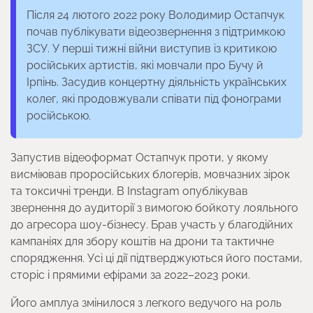
Після 24 лютого 2022 року Володимир Остапчук
почав публікувати відеозвернення з підтримкою
ЗСУ. У перші тижні війни виступив із критикою
російських артистів, які мовчали про Бучу й
Ірпінь. Засудив концертну діяльність українських
колег, які продовжували співати під фонограми
російською.
Запустив відеоформат Остапчук проти, у якому
висміював проросійських блогерів, мовчазних зірок
та токсичні тренди. В Instagram опублікував
звернення до аудиторії з вимогою бойкоту лояльного
до агресора шоу-бізнесу. Брав участь у благодійних
кампаніях для збору коштів на дрони та тактичне
спорядження. Усі ці дії підтверджуються його постами,
сторіс і прямими ефірами за 2022–2023 роки.
Його амплуа змінилося з легкого ведучого на роль