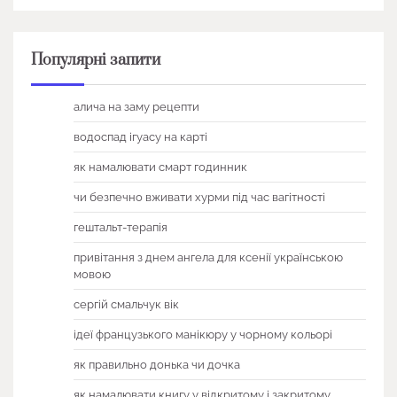
Популярні запити
алича на заму рецепти
водоспад ігуасу на карті
як намалювати смарт годинник
чи безпечно вживати хурми під час вагітності
гештальт-терапія
привітання з днем ангела для ксенії українською
мовою
сергій смальчук вік
ідеї французького манікюру у чорному кольорі
як правильно донька чи дочка
як намалювати книгу у відкритому і закритому