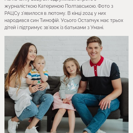
журналісткою Катериною Полтавською. Фото з
РАЦСу з’явилося в лютому. В кінці 2024 у них
народився син Тимофій. Усього Остапчук має трьох
дітей і підтримує зв’язок із батьками з Умані.