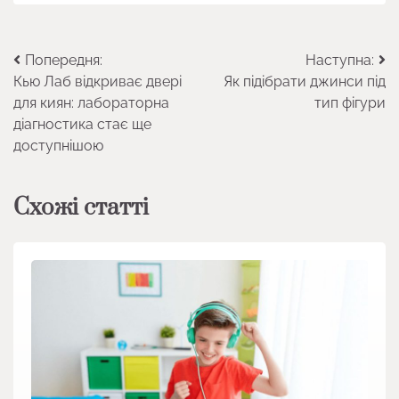
Навігація
Попередня:
Наступна:
Кью Лаб відкриває двері
Як підібрати джинси під
записів
для киян: лабораторна
тип фігури
діагностика стає ще
доступнішою
Схожі статті