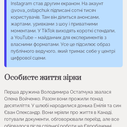
Instagram став другим екраном. На акаунт
@vova_ostapchuk підписані сотні тисяч
користувачів. Там він ділиться анонсами,
жартами, уривками з шоу і приватними
моментами. У TikTok виходять короткі стендапи,
а YouTube – майданчик для експериментів з
власними форматами. Усе це підсилює образ
публічного ведучого, який тримає себе у центрі
цифрової сцени.
Особисте життя зірки
Перша дружина Володимира Остапчука звалася
Олена Войченко. Разом вони прожили понад
десятиліття. У шлюбі народилися донька Емілія та син
Єван Олександр. Вони мріяли про життя в Канаді,
готували документи, обговорювали переїзд, але все
обірвалося після спільної роботи на Євробаченні.