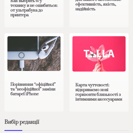
Как выбрать б/у
ефективність, якість,
технику и не ошибиться:
надійність
от ультрабука до
принтера
Порівняння “офіційної”
Карта чуттєвості:
та “неофіційної” заміни
відкриваємо нові
батареї iPhone
горизонти близькості з
інтимними аксесуарами
Вибір редакції