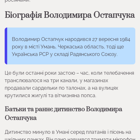
Біографія Володимира Остапчука
Володимир Остапчук народився 27 вересня 1984
року в місті Умань, Черкаська область, тоді ще
Українська РСР у складі Радянського Союзу.
Це були останні роки застою – час, коли телебачення
транслювалося на три канали, у магазинах
продавали сардельки по талонах, а на вулицях
крутилися жигулі та вітчизняна попса.
Батьки та раннє дитинство Володимира
Остапчука
Дитинство минуло в Умані серед платанів і пісень на
шкільних ранках. Він рано навчився тримати мікрофон