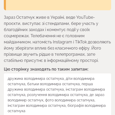
Зараз Остапчук живе в Україні, веде YouTube-
проєкти, виступає зі стендапами, бере участь у
благодійних заходах і коментує події у своїх
соцмережах. Телебачення не є головним
майданчиком, натомість Instagram і TikTok дозволяють
йому зберігати вплив без класичного ефіру. Його
прізвище звучить рідше в телепрограмах, зате
стабільно присутнє в інформаційному просторі.
Цю сторінку знаходять по таким запитам:
дружина володимира остапчука, діти володимира
остапчука, батьки володимира остапчука, перша
дружина володимира остапчука, інстаграм володимира
остапчука, розлучення володимира остапчука, де зараз
володимир остапчук, фото володимира остапчука,
інстаграм володимира остапчука, біографія володимира
остапчука