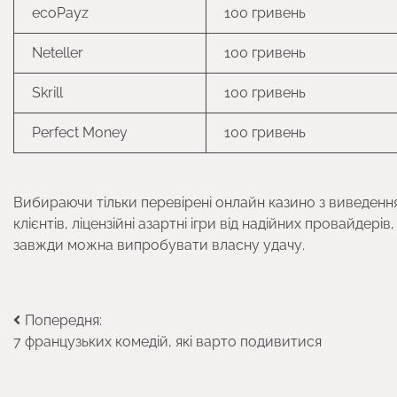
ecoPayz
100 гривень
Neteller
100 гривень
Skrill
100 гривень
Perfect Money
100 гривень
Вибираючи тільки перевірені онлайн казино з виведенням
клієнтів, ліцензійні азартні ігри від надійних провайдер
завжди можна випробувати власну удачу.
Навігація
Попередня:
7 французьких комедій, які варто подивитися
записів