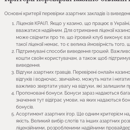
Основні критерії перевірки азартних закладів із виведен
Ліцензія КРАІЛ. Якщо у казино, що працює в Україні,
вважатися надійним. Для отримання ліцензії казино 
може свідчити про те, що ігровий клуб виконує вз
такої ліцензії немає, то є велика ймовірність того,
Підтримувані способи виведення грошей. Важливо
кошти своїм користувачам, а також щоб підтримув
виведення.
Відгуки азартних гравців. Перевірені онлайн казин
відгуків і водночас, звичайно, можуть мати і негати
важливо звертати увагу на відгуки, які залишили п
Пропоновані бонуси. Бонуси зараз надаються багат
значення тут відіграє умови, на яких надаються б
бонусів.
Асортимент азартних ігор. Ще одним критерієм над
якість. Великий вибір слотів та інших азартних ро
ліцензійними, розробленими надійними провайде