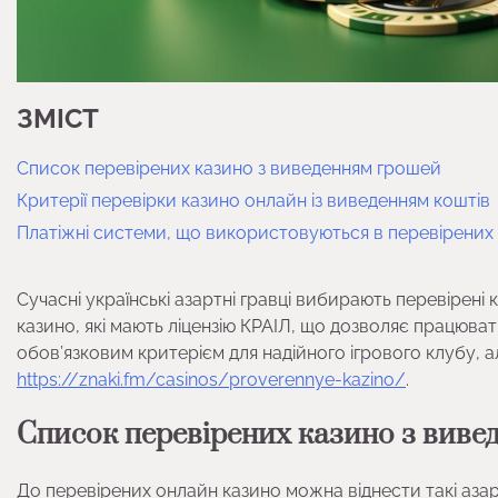
ЗМІСТ
Список перевірених казино з виведенням грошей
Критерії перевірки казино онлайн із виведенням коштів
Платіжні системи, що використовуються в перевірених
Сучасні українські азартні гравці вибирають перевірені 
казино, які мають ліцензію КРАІЛ, що дозволяє працювати 
обов’язковим критерієм для надійного ігрового клубу, а
https://znaki.fm/casinos/proverennye-kazino/
.
Список перевірених казино з виве
До перевірених онлайн казино можна віднести такі азар