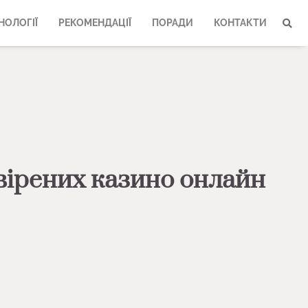
НОЛОГІЇ
РЕКОМЕНДАЦІЇ
ПОРАДИ
КОНТАКТИ
вірених казино онлайн