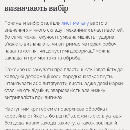
визначають вибір
Починати вибір сталі для
лист металу
варто з
вивчення хімічного складу і механічних властивостей,
бо саме межа текучості, умовна міцність і ударна
в’язкість визначають, чи витримає матеріал робочі
навантаження і які допустимі деформації можна
закладати при монтажі та обробці.
Важливо не забувати про пластичність і здатність до
холодної деформації коли передбачається гнути,
штампувати або витягувати листи, адже деякі марки
сталі мають відмінну зварюваність але низьку
витривалість при вигинах.
Наступним критерієм є поверхнева обробка і
корозійна стійкість, бо від неї залежить експлуатація
без додаткових заходів захисту, а також зовнішній
вигляд виробу; у випадках, коли потрібна стійкість до