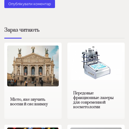
Зараз читають
Передовые
фракционные лазеры
Місто, яке звучить
для современной
восени й сяє взимку
косметологии