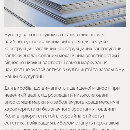
Вуглецева конструкційна сталь залишається
найбільш універсальним вибором для несучих
конструкцій і загальних конструкційних застосувань
завдяки збалансованим механічним властивостям і
відносно низькій вартості, і саме її маркування
найчастіше зустрічається в будівництві та загальному
машинобудуванні.
Для виробів, що вимагають підвищеної міцності при
невеликій вазі, слід розглядати низьколеговані
високоміцні марки які забезпечують кращі механічні
характеристики без значного зростання товщини.
Коли в пріоритеті стоїть корозійна стійкість і
естетика, найкращим вибором стануть нержавіючі
сталі різних груп, де аустенітні марки забезпечують