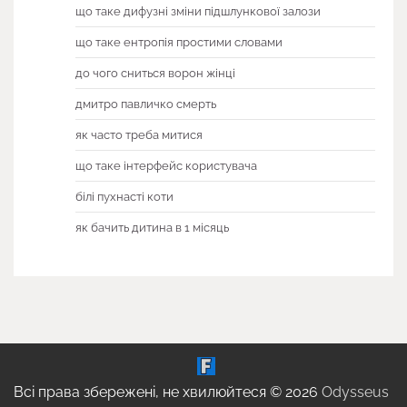
що таке дифузні зміни підшлункової залози
що таке ентропія простими словами
до чого сниться ворон жінці
дмитро павличко смерть
як часто треба митися
що таке інтерфейс користувача
білі пухнасті коти
як бачить дитина в 1 місяць
Всі права збережені, не хвилюйтеся © 2026
Odysseus