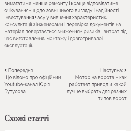
вимагатиме менше ремонту і краще відповідатиме
очікуванням щодо зовнішнього вигляду і надійності.
Інвестування часу у вивчення характеристик,
консультації з інженерами і перевірка документів на
матеріал повертається зниженням ризиків і витрат під
час виготовлення, монтажу і довготривалої
експлуатації.
Навігація
Попередня:
Наступна:
Що відомо про офіційний
Мотор на ворота – как
записів
Youtube-канал Юрія
работает привод и какой
Бутусова
лучше выбрать для разных
типов ворот
Схожі статті