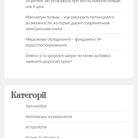
10 речей, які розкажуть про якість білизни більше,
ніж її ціна
Максимум пользы – как раскрыть потенциал и
возможности, которые дарит современная
электронная книга
Мережеве обладнання – фундамент IP-
відеоспостереження
Омега-3 та здоров’я шкіри: чи може добавка
замінити дорогий крем?
Категорії
Автомобілі
Ангельська нумерологія
Астрологія
Бізнес та фінанси